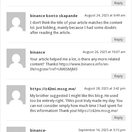
Reply
binance konto skapande
August 24, 2025 at 6:49 am
I don’t think the title of your article matches the content
lol. Just kidding, mainly because I had some doubts
after reading the article.
Reply
binance
August 26, 2025 at 10:07 am
Your article helped me a lot, is there any more related
content? Thanks!
https://www.binance.info/en-
IN/register?ref=UM6SMJM3
Reply
https://z42mi.mssg.me/
August 28, 2025 at 3:42 pm
My brother suggested I might like this blog. He used
too be entirely right. Thhis post truly made my day. You
can not consider simply how much time I had spent for
this information! Thank you!
https://z42mi.mssg.me/
Reply
binance-
September 16, 2025 at 5:15 pm