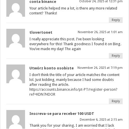
conta binance
October 24, 2025 at 12:31 pm
Your article helped me a lot, is there any more related
content? Thanks!
Reply
tlovertonet
November 26, 2025 at 1:01 am
I really appreciate this post. I’ve been looking
everywhere for this! Thank goodness I found it on Bing.
You’ve made my day! Thx again
Reply
Utwórz konto osobiste
November 26, 2025 at 7:19 pm
I don’t think the title of your article matches the content
lol. Just kidding, mainly because I had some doubts
after reading the article.
https://accounts.binance.info/pt-PT/register-person?
ref=KDN7HDOR
Reply
Inscreva-se para receber 100 USDT
December 6, 2025 at 2:15 am
Thank you for your sharing. I am worried that I lack