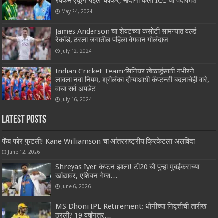
रक्कम ऐकून येईल चक्कर, मोदींनी केला ICC चा पर्दाफाश
May 24, 2024
James Anderson चा शेवटच्या कसोटी सामन्यात वर्ल्ड
रेकॉर्ड, ठरला जगातील पहिला वेगवान गोलंदाज
July 12, 2024
Indian Cricket Team:सिनियर खेळाडूंसाठी गंभीरने
लावला नवा नियम, श्रीलंका दौऱ्याआधी कॅप्टन्सी बदलाचेही वारे,
वाचा सर्व अपडेट
July 16, 2024
Latest Posts
फॅब फोर फुटली! Kane Williamson चा आंतरराष्ट्रीय क्रिकेटला अलविदा
June 12, 2026
Shreyas Iyer कॅप्टन झाला! टी20 ची पुन्हा मुंबईकराच्या
खांद्यावर, एशियन गेम्स…
June 6, 2026
MS Dhoni IPL Retirement: धोनीच्या निवृत्तीची तारीख
ठरली? 19 वर्षांनंतर…