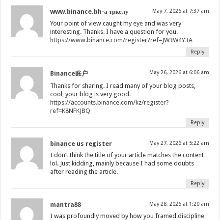
www.binance.bh-а тркелу
May 7, 2026 at 7:37 am
Your point of view caught my eye and was very
interesting. Thanks. I have a question for you.
https://www.binance.com/register?ref=JW3W4Y3A
Reply
May 26, 2026 at 6:06 am
Binance账户
Thanks for sharing. I read many of your blog posts,
cool, your blog is very good.
https://accounts.binance.com/kz/register?
ref=K8NFKJBQ
Reply
binance us register
May 27, 2026 at 5:22 am
I don’t think the title of your article matches the content
lol. Just kidding, mainly because I had some doubts
after reading the article.
Reply
mantra88
May 28, 2026 at 1:20 am
I was profoundly moved by how you framed discipline