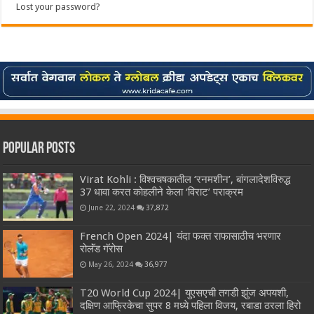
Lost your password?
Popular Posts
Virat Kohli : विश्वचषकातील ‘रनमशीन’, बांगलादेशविरुद्ध
37 धावा करत कोहलीने केला ‘विराट’ पराक्रम
June 22, 2024
37,872
French Open 2024| यंदा फक्त राफासाठीच भरणार
रोलॅंड गॅरोस
May 26, 2024
36,977
T20 World Cup 2024| युएसएची तगडी झुंज अपयशी,
दक्षिण आफ्रिकेचा सुपर 8 मध्ये पहिला विजय, रबाडा ठरला हिरो