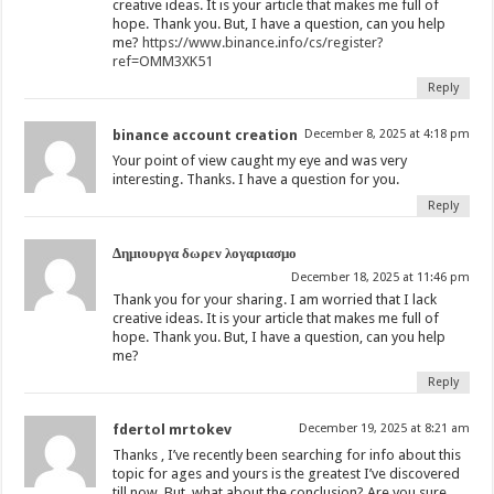
creative ideas. It is your article that makes me full of
hope. Thank you. But, I have a question, can you help
me?
https://www.binance.info/cs/register?
ref=OMM3XK51
Reply
binance account creation
December 8, 2025 at 4:18 pm
Your point of view caught my eye and was very
interesting. Thanks. I have a question for you.
Reply
Δημιουργα δωρεν λογαριασμο
December 18, 2025 at 11:46 pm
Thank you for your sharing. I am worried that I lack
creative ideas. It is your article that makes me full of
hope. Thank you. But, I have a question, can you help
me?
Reply
fdertol mrtokev
December 19, 2025 at 8:21 am
Thanks , I’ve recently been searching for info about this
topic for ages and yours is the greatest I’ve discovered
till now. But, what about the conclusion? Are you sure