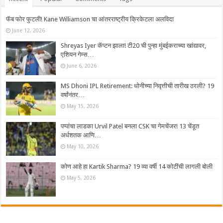
फॅब फोर फुटली! Kane Williamson चा आंतरराष्ट्रीय क्रिकेटला अलविदा
June 12, 2026
Shreyas Iyer कॅप्टन झाला! टी20 ची पुन्हा मुंबईकराच्या खांद्यावर,
एशियन गेम्स…
June 6, 2026
MS Dhoni IPL Retirement: धोनीच्या निवृत्तीची तारीख ठरली? 19
वर्षांनंतर…
May 15, 2026
पप्पांचा लाडका Urvil Patel बनला CSK चा गेमचेंजर! 13 चेंडूत
अर्धशतक आणि…
May 10, 2026
कोण आहे हा Kartik Sharma? 19 व्या वर्षी 14 कोटींची लागली बोली
May 5, 2026