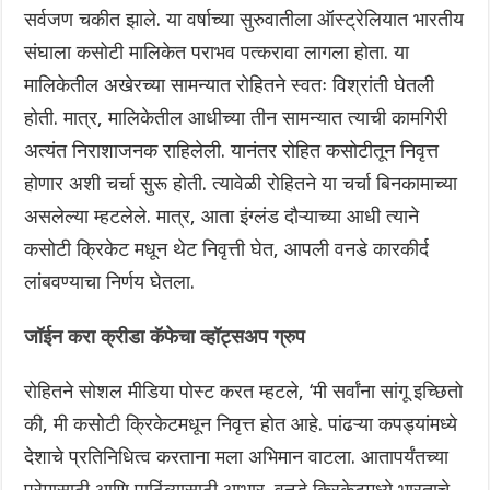
सर्वजण चकीत झाले. या वर्षाच्या सुरुवातीला ऑस्ट्रेलियात भारतीय
संघाला कसोटी मालिकेत पराभव पत्करावा लागला होता. या
मालिकेतील अखेरच्या सामन्यात रोहितने स्वतः विश्रांती घेतली
होती. मात्र, मालिकेतील आधीच्या तीन सामन्यात त्याची कामगिरी
अत्यंत निराशाजनक राहिलेली. यानंतर रोहित कसोटीतून निवृत्त
होणार अशी चर्चा सुरू होती. त्यावेळी रोहितने या चर्चा बिनकामाच्या
असलेल्या म्हटलेले. मात्र, आता इंग्लंड दौऱ्याच्या आधी त्याने
कसोटी क्रिकेट मधून थेट निवृत्ती घेत, आपली वनडे कारकीर्द
लांबवण्याचा निर्णय घेतला.
जॉईन करा क्रीडा कॅफेचा व्हॉट्सअप ग्रुप
रोहितने सोशल मीडिया पोस्ट करत म्हटले, ‘मी सर्वांना सांगू इच्छितो
की, मी कसोटी क्रिकेटमधून निवृत्त होत आहे. पांढऱ्या कपड्यांमध्ये
देशाचे प्रतिनिधित्व करताना मला अभिमान वाटला. आतापर्यंतच्या
प्रेमासाठी आणि पाठिंब्यासाठी आभार. वनडे क्रिकेटमध्ये भारताचे