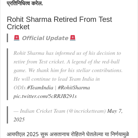
प्रतिनिधित्व करेल.
Rohit Sharma Retired From Test
Cricket
𝗢𝗳𝗳𝗶𝗰𝗶𝗮𝗹 𝗨𝗽𝗱𝗮𝘁𝗲
Rohit Sharma has informed us of his decision to
retire from Test cricket. A legend of the red-ball
game. We thank him for his stellar contributions.
He will continue to lead Team India in
ODIs.
#TeamIndia
|
#RohitSharma
pic.twitter.com/5cRRJB291s
— Indian Cricket Team (@incricketteam)
May 7,
2025
आयपीएल 2025 सुरू असतानाच रोहितने घेतलेल्या या निर्णयामुळे