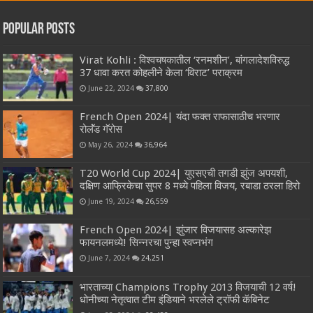
Popular Posts
Virat Kohli : विश्वचषकातील ‘रनमशीन’, बांगलादेशविरुद्ध
37 धावा करत कोहलीने केला ‘विराट’ पराक्रम
June 22, 2024
37,800
French Open 2024| यंदा फक्त राफासाठीच भरणार
रोलॅंड गॅरोस
May 26, 2024
36,964
T20 World Cup 2024| युएसएची तगडी झुंज अपयशी,
दक्षिण आफ्रिकेचा सुपर 8 मध्ये पहिला विजय, रबाडा ठरला हिरो
June 19, 2024
26,559
French Open 2024| झुंजार विजयासह अल्कारेझ
फायनलमध्ये! सिन्नरचा पुन्हा स्वप्नभंग
June 7, 2024
24,251
भारताच्या Champions Trophy 2013 विजयाची 12 वर्ष!
धोनीच्या नेतृत्वात टीम इंडियाने भरलेले ट्रॉफी कॅबिनेट