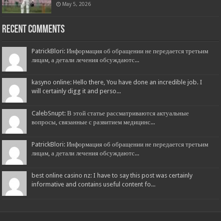
May 5, 2026
Recent Comments
PatrickBlori: Информация об обращении не передается третьим
лицам, а детали лечения обсуждаютс...
kasyno online: Hello there, You have done an incredible job. I
will certainly digg it and perso...
CalebSnupt: В этой статье рассматриваются актуальные
вопросы, связанные с развитием медицинс...
PatrickBlori: Информация об обращении не передается третьим
лицам, а детали лечения обсуждаютс...
best online casino nz: I have to say this post was certainly
informative and contains useful content fo...