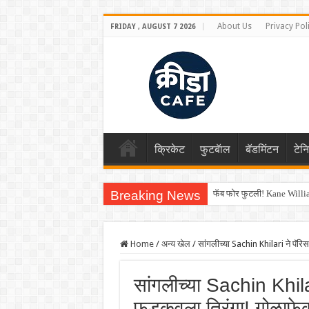
About Us
Privacy Pol
FRIDAY , AUGUST 7 2026
क्रिकेट
फुटबॅाल
बॅडमिंटन
टेन
Breaking News
फॅब फोर फुटली! Kane Willia
Home
/
अन्य खेल
/
सांगलीच्या Sachin Khilari ने पॅरि
सांगलीच्या Sachin Khilar
फडकवला तिरंगा! गोळाफेकी