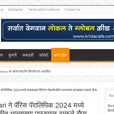
icy
Disclaimer
Terms and Conditions
Contact Us
िस
कुस्ती
कबड्डी
WWE
अन्य खेल
mson चा आंतरराष्ट्रीय क्रिकेटला अलविदा
स पॅरालिंपिक 2024 मध्ये फडकवला तिरंगा! गोळाफेकीत भारताच्या पारड्यात टाकले रौप्य
Rec
i ने पॅरिस पॅरालिंपिक 2024 मध्ये
फॅब 
क्रि
त भारताच्या पारड्यात टाकले रौप्य