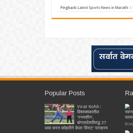
Pingback:
Latest Sports News in Marathi । क्र
Popular Posts
Ra
Virat Kohli :
विश्वचषकातील
स्वप्
‘रनमशीन’,
फायन
बांगलादेशविरुद्ध 37
Jul
धावा करत कोहलीने केला ‘विराट’ पराक्रम