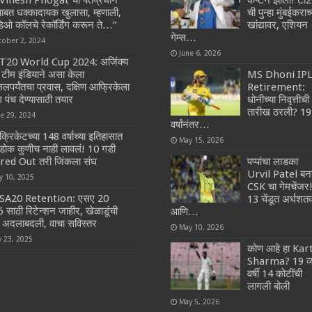
ंबाबत धक्कादायक खुलासा, म्हणाली,
ची पुन्हा मुंबईकराच्
िडिओ कॉलचे रेकॉर्डिंग करून ते…”
खांद्यावर, एशियन
गेम्स…
tober 2, 2024
June 6, 2026
T20 World Cup 2024: अजिंक्य
 टीम इंडियाने असा केला
MS Dhoni IP
लपर्यंतचा प्रवास, दक्षिण आफ्रिकेला
Retirement:
ग पंच देण्यासाठी तयार
धोनीच्या निवृत्तीची
तारीख ठरली? 19
ne 29, 2024
वर्षांनंतर…
क्रिकेटच्या 148 वर्षाच्या इतिहासात
May 15, 2026
डोक कुणीच नाही लावलं! 10 गडी
red Out तरी जिंकला संघ
पप्पांचा लाडका
Urvil Patel बन
y 10, 2025
CSK चा गेमचेंजर
SA20 Retention: एसए 20
13 चेंडूत अर्धश
 साठी रिटेन्शन जाहीर, खेळाडूंची
आणि…
 अदलाबदली, वाचा सविस्तर
May 10, 2026
y 23, 2025
कोण आहे हा Kar
Sharma? 19 व्
वर्षी 14 कोटींची
लागली बोली
May 5, 2026