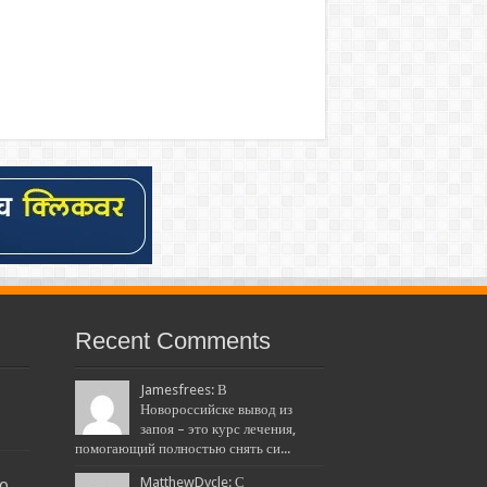
Recent Comments
Jamesfrees: В
Новороссийске вывод из
запоя – это курс лечения,
помогающий полностью снять си...
MatthewDycle: С
20