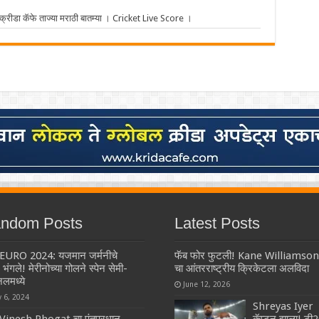
ीडा कॅफे ताज्या मराठी बातम्या । Cricket Live Score ।
ndom Posts
Latest Posts
EURO 2024: यजमान जर्मनीचे
फॅब फोर फुटली! Kane Williamson
न भंगले! मेरीनोच्या गोलने स्पेन सेमी-
चा आंतरराष्ट्रीय क्रिकेटला अलविदा
लमध्ये
June 12, 2026
y 6, 2024
Shreyas Iyer
Vinesh Phogat चा पंतप्रधान
कॅप्टन झाला! टी