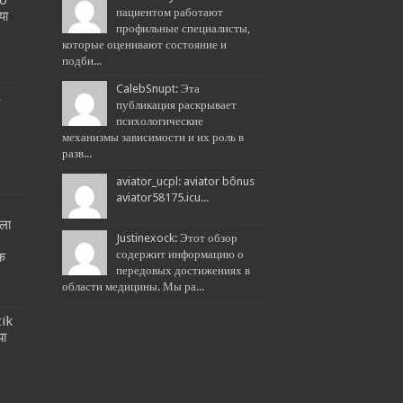
пациентом работают
या
профильные специалисты,
которые оценивают состояние и
подби...
CalebSnupt: Эта
L
публикация раскрывает
психологические
механизмы зависимости и их роль в
разв...
aviator_ucpl: aviator bônus
aviator58175.icu...
ला
Justinexock: Этот обзор
!
содержит информацию о
तक
передовых достижениях в
области медицины. Мы ра...
tik
या