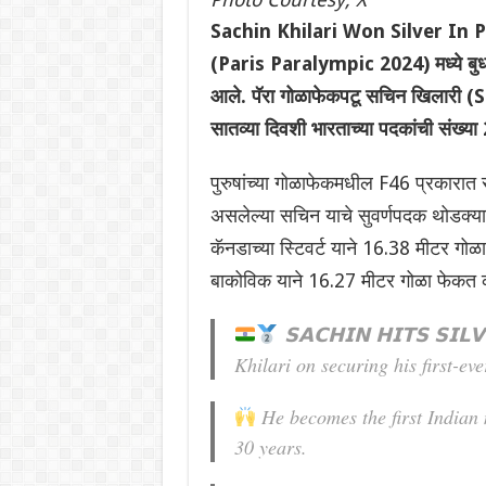
Sachin Khilari Won Silver In Par
(Paris Paralympic 2024) मध्ये बुध
आले. पॅरा गोळाफेकपटू सचिन खिलारी (Sac
सातव्या दिवशी भारताच्या पदकांची संख्य
पुरुषांच्या गोळाफेकमधील F46 प्रकारात 
असलेल्या सचिन याचे सुवर्णपदक थोडक्य
कॅनडाच्या स्टिवर्ट याने 16.38 मीटर गोळ
बाकोविक याने 16.27 मीटर गोळा फेकत क
𝗦𝗔𝗖𝗛𝗜𝗡 𝗛𝗜𝗧𝗦 𝗦𝗜
Khilari on securing his first-ev
He becomes the first Indian 
30 years.