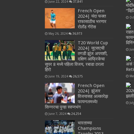
June 22, 2024
37,841
मोदी
French Open
“व्ह
2024| यंदा फक्त
Oc
राफासाठीच भरणार
रोलॅंड गॅरोस
राहत
May 26, 2024
36,973
फायन
T20 World Cup
विनिं
2024| युएसएची
Ju
तगडी झुंज अपयशी,
दक्षिण आफ्रिकेचा
असं 
सुपर 8 मध्ये पहिला विजय, रबाडा ठरला
Reti
हिरो
Ma
June 19, 2024
26,575
French Open
2026
2024| झुंजार
झाली
विजयासह अल्कारेझ
फायनलमध्ये!
Jul
सिन्नरचा पुन्हा स्वप्नभंग
June 7, 2024
24,254
भारताच्या
Champions
Trophy 2013