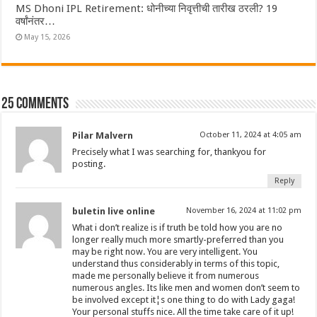
MS Dhoni IPL Retirement: धोनीच्या निवृत्तीची तारीख ठरली? 19
वर्षांनंतर…
May 15, 2026
25 comments
Pilar Malvern
October 11, 2024 at 4:05 am
Precisely what I was searching for, thankyou for
posting.
Reply
buletin live online
November 16, 2024 at 11:02 pm
What i don’t realize is if truth be told how you are no
longer really much more smartly-preferred than you
may be right now. You are very intelligent. You
understand thus considerably in terms of this topic,
made me personally believe it from numerous
numerous angles. Its like men and women don’t seem to
be involved except it¦s one thing to do with Lady gaga!
Your personal stuffs nice. All the time take care of it up!