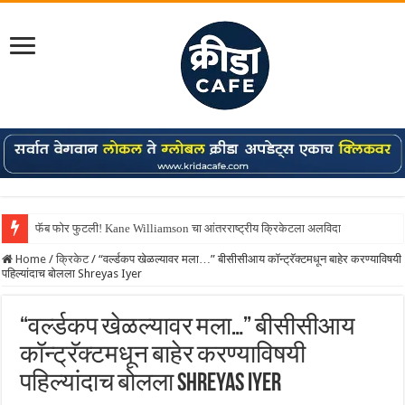
फॅब फोर फुटली! Kane Williamson चा आंतरराष्ट्रीय क्रिकेटला अलविदा
Shreyas Iyer कॅप्टन झाला! टी20 ची पुन्हा मुंबईकराच्या खांद्यावर, एशियन गेम्स…
Home
/
क्रिकेट
/
“वर्ल्डकप खेळल्यावर मला…” बीसीसीआय कॉन्ट्रॅक्टमधून बाहेर करण्याविषयी
पहिल्यांदाच बोलला Shreyas Iyer
“वर्ल्डकप खेळल्यावर मला…” बीसीसीआय
कॉन्ट्रॅक्टमधून बाहेर करण्याविषयी
पहिल्यांदाच बोलला Shreyas Iyer