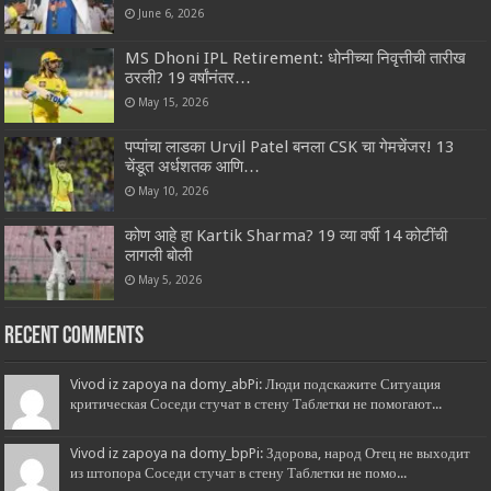
June 6, 2026
MS Dhoni IPL Retirement: धोनीच्या निवृत्तीची तारीख
ठरली? 19 वर्षांनंतर…
May 15, 2026
पप्पांचा लाडका Urvil Patel बनला CSK चा गेमचेंजर! 13
चेंडूत अर्धशतक आणि…
May 10, 2026
कोण आहे हा Kartik Sharma? 19 व्या वर्षी 14 कोटींची
लागली बोली
May 5, 2026
Recent Comments
Vivod iz zapoya na domy_abPi: Люди подскажите Ситуация
критическая Соседи стучат в стену Таблетки не помогают...
Vivod iz zapoya na domy_bpPi: Здорова, народ Отец не выходит
из штопора Соседи стучат в стену Таблетки не помо...