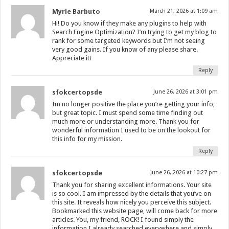
Myrle Barbuto
March 21, 2026 at 1:09 am
Hi! Do you know if they make any plugins to help with
Search Engine Optimization? I’m trying to get my blog to
rank for some targeted keywords but I’m not seeing
very good gains. If you know of any please share.
Appreciate it!
Reply
sfokcertopsde
June 26, 2026 at 3:01 pm
Im no longer positive the place you’re getting your info,
but great topic. I must spend some time finding out
much more or understanding more. Thank you for
wonderful information I used to be on the lookout for
this info for my mission.
Reply
sfokcertopsde
June 26, 2026 at 10:27 pm
Thank you for sharing excellent informations. Your site
is so cool. I am impressed by the details that you’ve on
this site. It reveals how nicely you perceive this subject.
Bookmarked this website page, will come back for more
articles. You, my friend, ROCK! I found simply the
information I already searched everywhere and simply