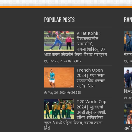
Popular Posts
Ran
Virat Kohli :
विश्वचषकातील
‘रनमशीन’,
बांगलादेशविरुद्ध 37
धावा करत कोहलीने केला ‘विराट’ पराक्रम
उंचा
June 22, 2024
37,812
Ju
French Open
2024| यंदा फक्त
राफासाठीच भरणार
रोलॅंड गॅरोस
किंम
May 26, 2024
36,968
Oc
T20 World Cup
2024| युएसएची
तगडी झुंज अपयशी,
दक्षिण आफ्रिकेचा
सुपर 8 मध्ये पहिला विजय, रबाडा ठरला
हिरो
समोर