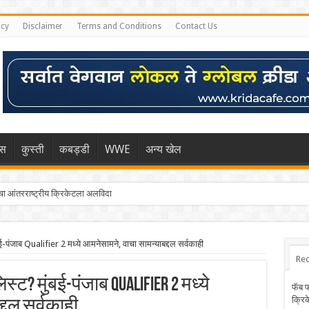
icy
Disclaimer
Terms and Conditions
Contact Us
िस
कुस्ती
कबड्डी
WWE
अन्य खेल
 आंतरराष्ट्रीय क्रिकेटला अलविदा
ंजाब Qualifier 2 मध्ये आमनेसामने, वाचा सामन्याबद्दल सर्वकाही
Rec
? मुंबई-पंजाब Qualifier 2 मध्ये
फॅब 
क्रि
्दल सर्वकाही