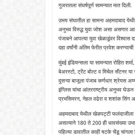
गुजरातला संघर्षपूर्ण सामन्यात मात दिली.
उभय संघातील हा सामना अहमदाबाद येथील 
अनुभव विरुद्ध युवा जोश असा असणार आहे
पंजाबने आपल्या युवा खेळाडूंवर विश्वास 
दहा वर्षांनी अंतिम फेरीत प्रवेश करण्याच
मुंबई इंडियन्सला या सामन्यात रोहित शर्मा,
बेअरस्टो, ट्रेंट बोल्ट व मिचेल सॅंटनर य
दुसऱ्या बाजूला पंजाब कर्णधार श्रेयस अय
इंग्लिस यांचा आंतरराष्ट्रीय अनुभव घेऊन 
प्रभसिमरन, नेहल वढेरा व शशांक सिंग 
अहमदाबाद येथील खेळपट्टी फलंदाजीला प
असल्याने 180 ते 200 ही धावसंख्या उभा
पहिल्या डावातील काही षटके चेंडू चांगला