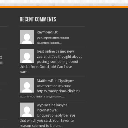
Recent Comments
RaymondJER:
ректороманоскопия
колоноскопия...
best online casino new
zealand: I've thought about
20
posting something about
या
this before. Good job! Can I use
part...
MatthewBet: Пройдите
комплексное лечение
L
https://medprime-clinic.ru
и диагностику в медицинс...
wypłacalne kasyna
internetowe:
Unquestionably believe
that which you said. Your favorite
reason seemed to be on...