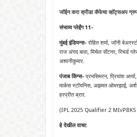
जॉईन करा क्रीडा कॅफेचा व्हॉट्सअप ग्रु
संभाव्य प्लेईंग 11-
मुंबई इंडियन्स-
रोहित शर्मा, जॉनी बेअरस्टो
राज अंगद बावा, मिचेल सॅंटनर, रिचर्ड ग्लेस
अश्वनीकुमार.
पंजाब किंग्स-
प्रभसिमरन, प्रियांश आर्या,
मार्कस स्टॉयनिस, अझमत ओमरझाई, अर्शदीप 
हरप्रीत ब्रार.
(IPL 2025 Qualifier 2 MIvPBKS
हे देखील वाचा: