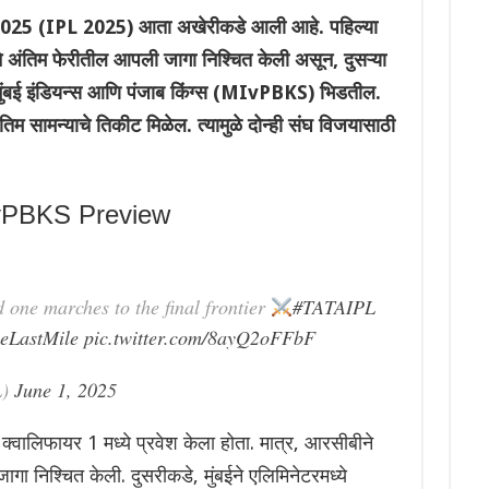
25 (IPL 2025) आता अखेरीकडे आली आहे. पहिल्या
 अंतिम फेरीतील आपली जागा निश्चित केली असून, दुसऱ्या
ुंबई इंडियन्स आणि पंजाब किंग्स (MIvPBKS) भिडतील.
िम सामन्याचे तिकीट मिळेल. त्यामुळे दोन्ही संघ विजयासाठी
IvPBKS Preview
one marches to the final frontier
#TATAIPL
eLastMile
pic.twitter.com/8ayQ2oFFbF
L)
June 1, 2025
क्वालिफायर 1 मध्ये प्रवेश केला होता. मात्र, आरसीबीने
ागा निश्चित केली. दुसरीकडे, मुंबईने एलिमिनेटरमध्ये