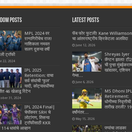
dom Posts
Latest Posts
MPL 2024 वर
फॅब फोर फुटली! Kane Williamson
रत्नागिरीचेच राज!
चा आंतरराष्ट्रीय क्रिकेटला अलविदा
नाशिकला नमवत
June 12, 2026
सलग दुसऱ्या वर्षी
Shreyas Iyer
वली ट्रॉफी
कॅप्टन झाला! टी
ne 22, 2024
ची पुन्हा मुंबईकराच्
IPL 2025
खांद्यावर, एशियन
Retention: वाचा
गेम्स…
सर्व संघांची ‘फुल’
June 6, 2026
यादी, कोट्यावधींच्या
MS Dhoni IP
तीत 46 खेळाडू रिटेन
Retirement:
tober 31, 2024
धोनीच्या निवृत्तीची
IPL 2024 Final|
तारीख ठरली? 19
चेपॉकवर SRH चे
वर्षांनंतर…
लोटांगण, तिसऱ्या
May 15, 2026
ट्रॉफीसाठी KKR
पप्पांचा लाडका
 114 धावांचे आव्हान