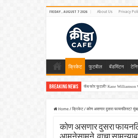
About Us
Privacy Pol
FRIDAY , AUGUST 7 2026
क्रिकेट
फुटबॅाल
बॅडमिंटन
टेन
Breaking News
फॅब फोर फुटली! Kane Williamson चा
Home
/
क्रिकेट
/
कोण असणार दुसरा फायनलिस्ट? मुंबई-प
कोण असणार दुसरा फायनलिस्ट
आमनेसामने, वाचा सामन्याबद