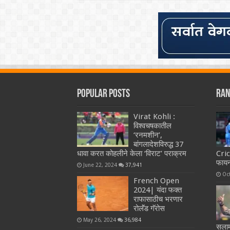
Popular Posts
Ran
Virat Kohli :
विश्वचषकातील
‘रनमशीन’,
बांगलादेशविरुद्ध 37
धावा करत कोहलीने केला ‘विराट’ पराक्रम
Cri
फायन
June 22, 2024
37,941
Oc
French Open
2024| यंदा फक्त
राफासाठीच भरणार
रोलॅंड गॅरोस
May 26, 2024
36,984
सलाम