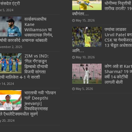
धोनीच्या निवृत्तीची
संसदेत एंट्री
तारीख ठरली? 19
ne 5, 2024
वर्षांनंतर…
वर्ल्डकपआधीच
May 15, 2026
Kane
पप्पांचा लाडका
Williamson चा
Urvil Patel बन
धक्कादायक निर्णय,
CSK चा गेमचेंजर
र्षाची कारकीर्द अचानक थांबवली
13 चेंडूत अर्धश
vember 2, 2025
आणि…
ZIM vs IND:
May 10, 2026
‘गिल गॅंग’कडून
कोण आहे हा Kar
झिम्बाब्वे दौऱ्याची
Sharma? 19 व्
विजयी सांगता!
वर्षी 14 कोटींची
ाची मालिकेत 4-1 ने सरशी
लागली बोली
y 14, 2024
May 5, 2026
भारताची नवी ‘गोल्डन
गर्ल’ Deepthi
Jeevanji|
विश्वविक्रमासह
ले ऍथलेटिक्समधील सुवर्ण
y 20, 2024