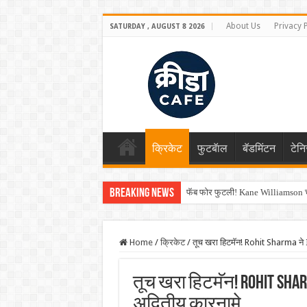
About Us
Privacy 
SATURDAY , AUGUST 8 2026
क्रिकेट
फुटबॅाल
बॅडमिंटन
टेन
Breaking News
फॅब फोर फुटली! Kane Williamson चा
Home
/
क्रिकेट
/
तूच खरा हिटमॅन! Rohit Sharma ने I
तूच खरा हिटमॅन! Rohit Sharm
अद्वितीय कारनामे