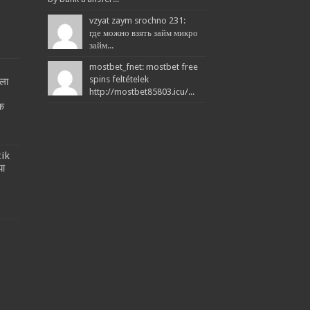
vzyat zaym srochno 231:
где можно взять займ микро
займ...
mostbet_fnet: mostbet free
spins feltételek
ला
http://mostbet85803.icu/...
!
तक
tik
या