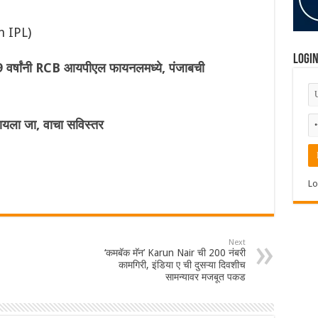
n IPL)
Logi
 वर्षांनी RCB आयपीएल फायनलमध्ये, पंजाबची
ला जा, वाचा सविस्तर
Lo
Next
‘कमबॅक मॅन’ Karun Nair ची 200 नंबरी
कामगिरी, इंडिया ए ची दुसऱ्या दिवशीच
सामन्यावर मजबूत पकड