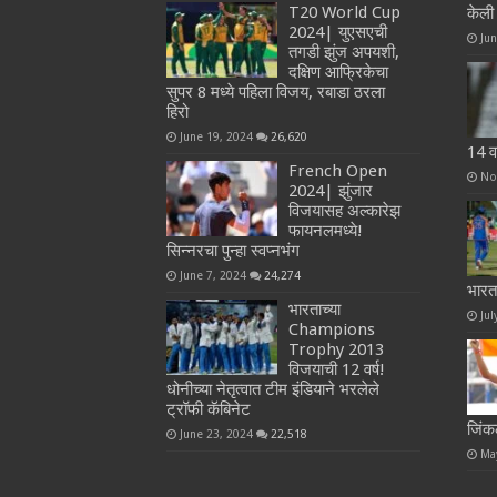
T20 World Cup
केली 
2024| युएसएची
Ju
तगडी झुंज अपयशी,
दक्षिण आफ्रिकेचा
सुपर 8 मध्ये पहिला विजय, रबाडा ठरला
हिरो
June 19, 2024
26,620
14 व
French Open
No
2024| झुंजार
विजयासह अल्कारेझ
फायनलमध्ये!
सिन्नरचा पुन्हा स्वप्नभंग
June 7, 2024
24,274
भारत
भारताच्या
Jul
Champions
Trophy 2013
विजयाची 12 वर्ष!
धोनीच्या नेतृत्वात टीम इंडियाने भरलेले
ट्रॉफी कॅबिनेट
जिंक
June 23, 2024
22,518
Ma