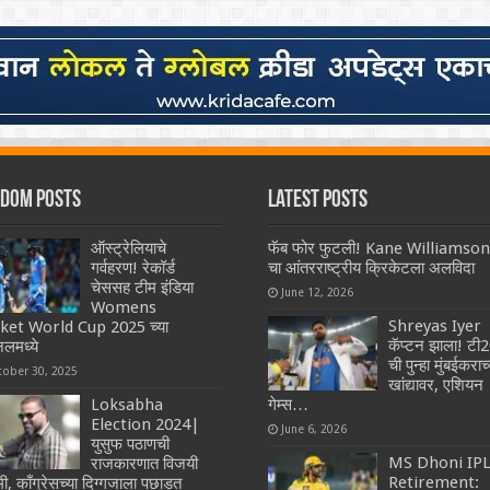
dom Posts
Latest Posts
ऑस्ट्रेलियाचे
फॅब फोर फुटली! Kane Williamson
गर्वहरण! रेकॉर्ड
चा आंतरराष्ट्रीय क्रिकेटला अलविदा
चेससह टीम इंडिया
June 12, 2026
Womens
Shreyas Iyer
cket World Cup 2025 च्या
कॅप्टन झाला! टी
लमध्ये
ची पुन्हा मुंबईकराच्
tober 30, 2025
खांद्यावर, एशियन
Loksabha
गेम्स…
Election 2024|
June 6, 2026
युसुफ पठाणची
MS Dhoni IP
राजकारणात विजयी
Retirement:
ी, काँग्रेसच्या दिग्गजाला पछाडत