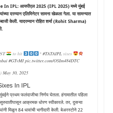
n IPL: आयपीएल 2025 (IPL 2025) मध्ये मुंबई
ंच्या दरम्यान एलिमिनेटर सामना खेळला गेला. या सामन्यात
फटकेबाजी केली. यादरम्यान रोहित शर्मा (Rohit Sharma)
ी.
𝐒𝐓
to hit
*
#TATAIPL
sixes
mbai
#GTvMI
pic.twitter.com/OSIm484DTC
n)
May 30, 2025
ixes In IPL
ंबईने प्रथम फलंदाजीचा निर्णय घेतला. हंगामातील पहिला
सुरुवातीपासून आक्रमक धोरण स्वीकारले. तर, दुसऱ्या
ंनी मिळून 84 धावांची भागीदारी केली. बेअरस्टोने 22