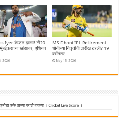
s Iyer कॅप्टन झाला! टी20
MS Dhoni IPL Retirement:
ा मुंबईकराच्या खांद्यावर, एशियन
धोनीच्या निवृत्तीची तारीख ठरली? 19
वर्षांनंतर…
6, 2026
May 15, 2026
ीडा कॅफे ताज्या मराठी बातम्या । Cricket Live Score ।