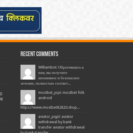
Recent Comments
Williambot: Обратившись к
нам, вы получите
анонимное и безопасное
лечение, полностью соответ...
mostbet_ycpi: mostbet fiók
20
android
या
https://www.mostbet82820.shop...
aviator_pqpl: aviator
withdrawal by bank
L
transfer aviator withdrawal
by bank transfer...