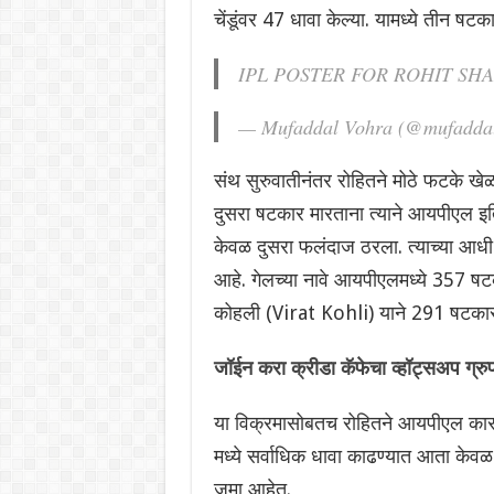
चेंडूंवर 47 धावा केल्या. यामध्ये तीन षट
IPL POSTER FOR ROHIT SH
— Mufaddal Vohra (@mufadda
संथ सुरुवातीनंतर रोहितने मोठे फटके खेळ
दुसरा षटकार मारताना त्याने आयपीएल इत
केवळ दुसरा फलंदाज ठरला. त्याच्या आधी
आहे‌. गेलच्या नावे आयपीएलमध्ये 357 षट
कोहली (Virat Kohli) याने 291 षटकार
जॉईन करा क्रीडा कॅफेचा व्हॉट्सअप ग्रु
या विक्रमासोबतच रोहितने आयपीएल कारकीर
मध्ये सर्वाधिक धावा काढण्यात आता केव
जमा आहेत.