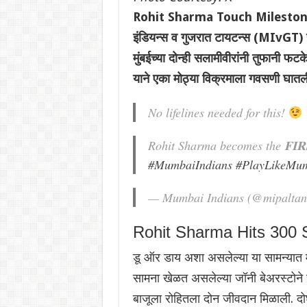
Rohit Sharma Touch Milestone I
इंडियन्स व गुजरात टायटन्स (MIvGT) या
मुंबईच्या दोन्ही सलामीवीरांनी तुफानी 
याने एका मोठ्या विक्रमाला गवसणी घातल
No lifelines needed for this!
Rohit Sharma becomes the 𝐅𝐈𝐑
#MumbaiIndians
#PlayLikeMu
— Mumbai Indians (@mipalta
Rohit Sharma Hits 300 S
डू ऑर डाय अशा असलेल्या या सामन्यात मु
सामना खेळत असलेल्या जॉनी बेअरस्टोने 
बाजूला रोहितला दोन जीवदान मिळाली. दोघा