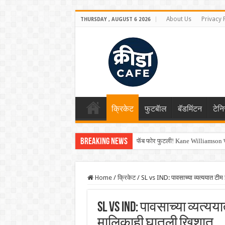
About Us
Privacy 
THURSDAY , AUGUST 6 2026
क्रिकेट
फुटबॅाल
बॅडमिंटन
टेन
Breaking News
फॅब फोर फुटली! Kane Williamson चा
Home
/
क्रिकेट
/
SL vs IND: पावसाच्या व्यत्ययात टी
SL vs IND: पावसाच्या व्यत्
मालिकाही घातली खिशात