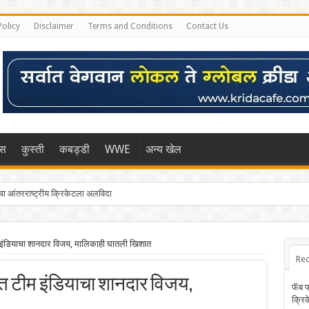
Policy
Disclaimer
Terms and Conditions
Contact Us
िस
कुस्ती
कबड्डी
WWE
अन्य खेल
 आंतरराष्ट्रीय क्रिकेटला अलविदा
म इंडियाचा शानदार विजय, मालिकाही घातली खिशात
Rec
ययात टीम इंडियाचा शानदार विजय,
फॅब 
क्रि