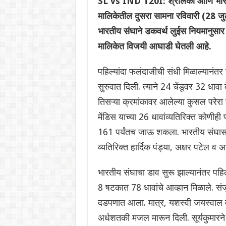
SL vs IND T20I: श्रीलंका आणि भारत (
मालिकेतील दुसरा सामना रविवारी (28 जुलै
भारतीय संघाने डकवर्थ लुईस नियमानुसा
मालिकेत विजयी आघाडी घेतली आहे.
पहिल्यांदा फलंदाजीची संधी मिळाल्यानंतर
सुरुवात दिली. त्याने 24 चेंडूवर 32 धा
तिसऱ्या क्रमांकावर आलेल्या कुसल परेरा य
मेंडिस याच्या 26 धावांव्यतिरिक्त कोणीही
161 पर्यंतच जाऊ शकला. भारतीय संघासाठी
व्यतिरिक्त हार्दिक पंड्या, अक्षर पटेल व अ
भारतीय संघाचा डाव सुरू झाल्यानंतर पहि
8 षटकात 78 धावांचे आव्हान मिळाले. संजू
दडपणात आला. मात्र, यशस्वी जयस्वाल व 
अर्धशतकी मजल मारून दिली. सूर्यकुमारने