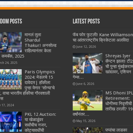
dom Posts
Latest Posts
मानलं तुला
फॅब फोर फुटली! Kane Williamson
Shardul
चा आंतरराष्ट्रीय क्रिकेटला अलविदा
Thakur! अनसोल्ड
June 12, 2026
राहिल्यानंतर केला
Shreyas Iyer
्ड’ कमबॅक, 2025
कॅप्टन झाला! टी
rch 24, 2025
ची पुन्हा मुंबईकराच्
Paris Olympics
खांद्यावर, एशियन
2024: मेडलचे 15
गेम्स…
दावेदार| हॉकीला
June 6, 2026
पुन्हा येणार ‘सोन्या’चे
MS Dhoni IP
, वाचा भारतीय हॉकीचा गौरवशाली
Retirement:
ास
धोनीच्या निवृत्तीची
y 17, 2024
तारीख ठरली? 19
PKL 12 Auction:
वर्षांनंतर…
या खेळाडूंवर
May 15, 2026
सर्वांचीच नजर,
पप्पांचा लाडका
कोट्यावधींची