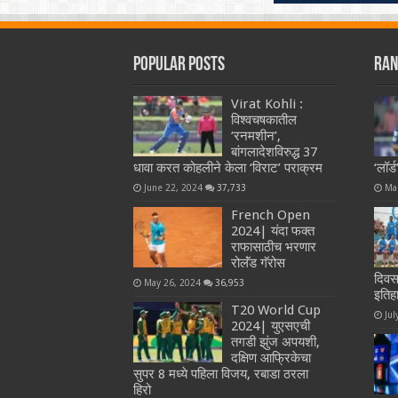
Popular Posts
Ran
Virat Kohli :
विश्वचषकातील
‘रनमशीन’,
बांगलादेशविरुद्ध 37
धावा करत कोहलीने केला ‘विराट’ पराक्रम
‘लॉर
June 22, 2024
37,733
Ma
French Open
2024| यंदा फक्त
राफासाठीच भरणार
रोलॅंड गॅरोस
दिवस
May 26, 2024
36,953
इतिह
T20 World Cup
Jul
2024| युएसएची
तगडी झुंज अपयशी,
दक्षिण आफ्रिकेचा
सुपर 8 मध्ये पहिला विजय, रबाडा ठरला
हिरो