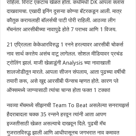
राहिला. विराट एकटाच खेळत होता. कधीमधी DK आपला क्लास
दाखवायचा. एखादी इनिंग दुसऱ्या कोण्या बॅटरकडून आली.‌ मात्र
कौतुक करायलाही बॉलर्सची पाटी पोरी राहिली. आठव्या लीग
मॅचनंतर आरसीबीच्या नावापुढे होते 7 पराभव आणि 1 विजय.
21 एप्रिलला केकेआरविरुद्ध 1 रनने हरल्यावर आरसीबी चोकर्स
नाव सार्थ करतेय असंच वाटू लागेलल. सोशल मीडियावर प्रचंड
ट्रोलिंग झालं. माजी खेळाडूंनी Analysis च्या नावाखाली
शालजोडीतून मारले.‌ आपला सीजन संपलाय, आता पुढच्या वर्षीची
तयारी करू, असे खुद्द आरसीबी फॅन्सच म्हणत होते. कारण प्ले
ऑफ्समध्ये जाण्यासाठी त्यांचा चान्स होता फक्त 1 टक्का!
नवव्या मॅचमध्ये सीझनची Team To Beat असलेल्या सनरायझर्स
हैदराबादला चक्क 35 रन्सने हरवून त्यांनी आता आपण
इज्जतीसाठी खेळत असल्याचे दाखवून दिले. पुढची मॅच
गुजरातविरुद्ध झाली आणि आधीपासूनच जगभरात नाव कमावत