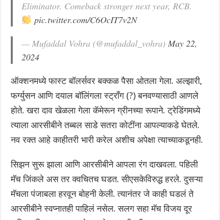
Eliminator. Comeback stronger next year, RCB.
pic.twitter.com/C6OcIT7v2N
— Mufaddal Vohra (@mufaddal_vohra)
May 22,
2024
ऑक्शनमध्ये फास्ट बॉलर्सवर बक्कळ पैसा ओतला गेला. अल्झारी,
फर्ग्युसन‌ आणि दयाल बॉलिंगला स्ट्रॉंग (?) बनवण्यासाठी आणले
होते. खरा दाव खेळला गेला कॅमेरून ग्रीनच्या रूपाने. ट्रेडिंगमध्ये
त्याला आरसीबीने तब्बल साडे सतरा कोटींना आपल्याकडे घेतले.
नव रक्त आहे काहीतरी भारी करेल अशीच अपेक्षा त्याच्याकडूनही.
सिझन सुरू झाला आणि आरसीबीने आपला रंग दाखवला. पहिली
मॅच जिंकले अस तर क्वचितच घडत. सीएसकेविरुद्ध हरले. दुसऱ्या
मॅचला पंजाबला हरवून बोहनी केली. त्यानंतर जे काही घडलं ते
आरसीबीने स्वप्नातही पाहिलं नसेल. सलग सहा मॅच विजय दूर