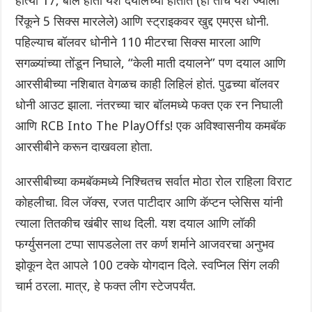
होत्या 17, बॉल होता यश दयालच्या हातात (हा तोच यश ज्याला
रिंकूने 5 सिक्स मारलेले) आणि स्ट्राइकवर खुद्द एमएस धोनी.
पहिल्याच बॉलवर धोनीने 110 मीटरचा सिक्स मारला आणि
सगळ्यांच्या तोंडून निघाले, “केली माती दयालने” पण दयाल आणि
आरसीबीच्या नशिबात वेगळच काही लिहिलं होतं. पुढच्या बॉलवर
धोनी आउट झाला. नंतरच्या चार बॉलमध्ये फक्त एक रन निघाली
आणि RCB Into The PlayOffs! एक अविश्वासनीय कमबॅक
आरसीबीने करून दाखवला होता.
आरसीबीच्या कमबॅकमध्ये निश्चितच सर्वात मोठा रोल राहिला विराट
कोहलीचा. विल जॅक्स, रजत पाटीदार आणि कॅप्टन प्लेसिस यांनी
त्याला तितकीच खंबीर साथ दिली. यश दयाल आणि लॉकी
फर्ग्युसनला टप्पा सापडलेला तर कर्ण शर्माने आजवरचा अनुभव
झोकून देत आपले 100 टक्के योगदान दिले. स्वप्निल सिंग लकी
चार्म ठरला. मात्र, हे फक्त लीग स्टेजपर्यंत.