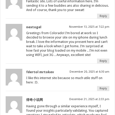
Fantastic site. Lots of useful information here. I’m
sending it to a few buddies ans also sharing in delicious.
And of course, thank you to your sweat!
Reply
nextogel
November 13, 2025 at 7:22 pm
Greetings from Colorado! I’m bored at work so I
decided to browse your site on my iphone during lunch
break. I love the information you present here and can’t
wait to take a look when I get home. I’m surprised at
how fast your blog loaded on my mobile .. I’m not even
using WIFI, just 3G .. Anyways, excellent site!
Reply
fdertol mrtokev
December 20, 2025 at 6:30 am
I like this internet site because so much utile stuff on
here : D.
Reply
December 21, 2025 at 2:33 pm
得奇小说网
Having gone through a similar experience myself, I
found your insights particularly validating. You captured
emotions I struggled to articulate, which made me feel