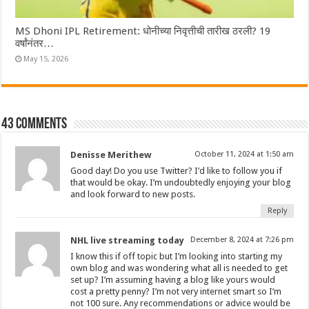
MS Dhoni IPL Retirement: धोनीच्या निवृत्तीची तारीख ठरली? 19
वर्षांनंतर…
May 15, 2026
43 comments
Denisse Merithew
October 11, 2024 at 1:50 am
Good day! Do you use Twitter? I’d like to follow you if
that would be okay. I’m undoubtedly enjoying your blog
and look forward to new posts.
Reply
NHL live streaming today
December 8, 2024 at 7:26 pm
I know this if off topic but I’m looking into starting my
own blog and was wondering what all is needed to get
set up? I’m assuming having a blog like yours would
cost a pretty penny? I’m not very internet smart so I’m
not 100 sure. Any recommendations or advice would be