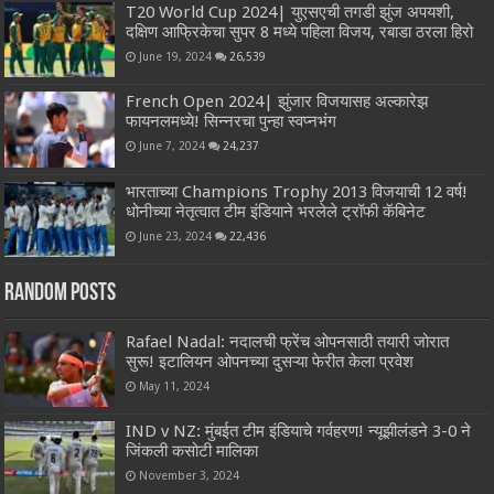
T20 World Cup 2024| युएसएची तगडी झुंज अपयशी,
दक्षिण आफ्रिकेचा सुपर 8 मध्ये पहिला विजय, रबाडा ठरला हिरो
June 19, 2024
26,539
French Open 2024| झुंजार विजयासह अल्कारेझ
फायनलमध्ये! सिन्नरचा पुन्हा स्वप्नभंग
June 7, 2024
24,237
भारताच्या Champions Trophy 2013 विजयाची 12 वर्ष!
धोनीच्या नेतृत्वात टीम इंडियाने भरलेले ट्रॉफी कॅबिनेट
June 23, 2024
22,436
Random Posts
Rafael Nadal: नदालची फ्रेंच ओपनसाठी तयारी जोरात
सुरू! इटालियन ओपनच्या दुसऱ्या फेरीत केला प्रवेश
May 11, 2024
IND v NZ: मुंबईत टीम इंडियाचे गर्वहरण! न्यूझीलंडने 3-0 ने
जिंकली कसोटी मालिका
November 3, 2024