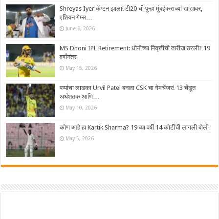
Shreyas Iyer कॅप्टन झाला! टी20 ची पुन्हा मुंबईकराच्या खांद्यावर,
एशियन गेम्स…
June 6, 2026
MS Dhoni IPL Retirement: धोनीच्या निवृत्तीची तारीख ठरली? 19
वर्षांनंतर…
May 15, 2026
पप्पांचा लाडका Urvil Patel बनला CSK चा गेमचेंजर! 13 चेंडूत
अर्धशतक आणि…
May 10, 2026
कोण आहे हा Kartik Sharma? 19 व्या वर्षी 14 कोटींची लागली बोली
May 5, 2026