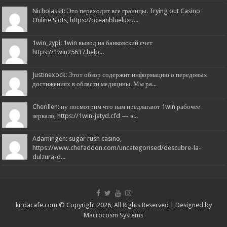
Nicholassit: Это переходит все границы. Trying out Casino
Online Slots, https://oceanblueluxu...
1win_zypi: 1win вывод на банковский счет
https://1win25637.help...
Justinexock: Этот обзор содержит информацию о передовых
достижениях в области медицины. Мы ра...
Cherillen: ну посмотрим что нам предлагают 1win рабочее
зеркало, https://1win-jatyd.cfd — э...
Adamingen: sugar rush casino,
https://www.chefaddon.com/uncategorised/descubre-la-
dulzura-d...
kridacafe.com © Copyright 2026, All Rights Reserved | Designed by
Macrocosm Systems