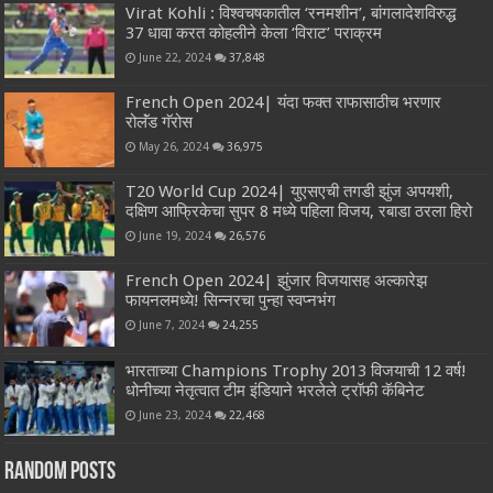
Virat Kohli : विश्वचषकातील ‘रनमशीन’, बांगलादेशविरुद्ध
37 धावा करत कोहलीने केला ‘विराट’ पराक्रम
June 22, 2024
37,848
French Open 2024| यंदा फक्त राफासाठीच भरणार
रोलॅंड गॅरोस
May 26, 2024
36,975
T20 World Cup 2024| युएसएची तगडी झुंज अपयशी,
दक्षिण आफ्रिकेचा सुपर 8 मध्ये पहिला विजय, रबाडा ठरला हिरो
June 19, 2024
26,576
French Open 2024| झुंजार विजयासह अल्कारेझ
फायनलमध्ये! सिन्नरचा पुन्हा स्वप्नभंग
June 7, 2024
24,255
भारताच्या Champions Trophy 2013 विजयाची 12 वर्ष!
धोनीच्या नेतृत्वात टीम इंडियाने भरलेले ट्रॉफी कॅबिनेट
June 23, 2024
22,468
Random Posts