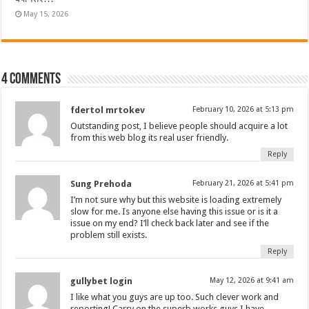
May 15, 2026
4 comments
fdertol mrtokev
February 10, 2026 at 5:13 pm
Outstanding post, I believe people should acquire a lot
from this web blog its real user friendly.
Reply
Sung Prehoda
February 21, 2026 at 5:41 pm
I’m not sure why but this website is loading extremely
slow for me. Is anyone else having this issue or is it a
issue on my end? I’ll check back later and see if the
problem still exists.
Reply
gullybet login
May 12, 2026 at 9:41 am
I like what you guys are up too. Such clever work and
reporting! Carry on the superb works guys I have