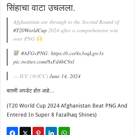
सिंहाचा वाटा उचलला.
Afghanistan are through to the Second Round of
#T20WorldCup
2024 after a comprehensive win
over PNG
#AFGvPNG
:
https://t.co/4x3oqLgw3x
pic.twitter.com/8xFd4bC9xl
— ICC (@ICC)
June 14, 2024
बातमी अपडेट होत आहे…
(T20 World Cup 2024 Afghanistan Beat PNG And
Entered In Super 8 Fazalhaq Shines)