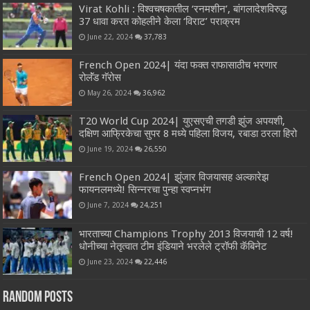
Virat Kohli : विश्वचषकातील ‘रनमशीन’, बांगलादेशविरुद्ध
37 धावा करत कोहलीने केला ‘विराट’ पराक्रम
June 22, 2024
37,783
French Open 2024| यंदा फक्त राफासाठीच भरणार
रोलॅंड गॅरोस
May 26, 2024
36,962
T20 World Cup 2024| युएसएची तगडी झुंज अपयशी,
दक्षिण आफ्रिकेचा सुपर 8 मध्ये पहिला विजय, रबाडा ठरला हिरो
June 19, 2024
26,550
French Open 2024| झुंजार विजयासह अल्कारेझ
फायनलमध्ये! सिन्नरचा पुन्हा स्वप्नभंग
June 7, 2024
24,251
भारताच्या Champions Trophy 2013 विजयाची 12 वर्ष!
धोनीच्या नेतृत्वात टीम इंडियाने भरलेले ट्रॉफी कॅबिनेट
June 23, 2024
22,446
Random Posts