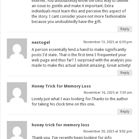
internet. You undoubtedly know the best way to deliver
an issue to gentle and make it important. Extra
individuals must learn this and perceive this aspect of
the story. I cant consider youre not more fashionable
because you undoubtedly have the gift.
Reply
nextogel
November 13, 2025 at 6:39 pm
A person essentially lend a hand to make significantly
posts I’d state. That is the first time I frequented your
web page and thus far? I surprised with the analysis you
made to make this actual submit amazing. Great activity!
Reply
Honey Trick for Memory Loss
November 16, 2025 at 7:30 am
Lovely just what I was looking for.Thanks to the author
for taking his clock time on this one.
Reply
honey trick for memory loss
November 30, 2025 at 9:02 pm
Thank you, I’ve recently been looking for info