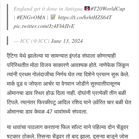
England get it done in Antigua
#T20WorldCup
|
#ENGvOMA
|
https://t.co/hrhtHZS64T
pic.twitter.com/Jz4FbkIIvE
— ICC (@ICC)
June 13, 2024
ऍंटिगा येथे झालेल्या या सामन्यात इंग्लंड संघाला कोणत्याही
परिस्थितीत मोठा विजय साकारणे आवश्यक होते. नाणेफेक जिंकून
त्यांनी प्रथम गोलंदाजीचा निर्णय घेत त्या दिशेने प्रयत्न सुरू केले.
मार्क वूड व जोफ्रा आर्चर या वेगवान जोडीने सुरुवातीपासूनच
ओमानचा डाव स्थिर होऊ दिला नाही. दोघांनी प्रत्येकी तीन बळी
टिपले. त्यानंतर फिरकीपटू आदिल रशिद याने उर्वरित चार बळी घेत
ओमानचा डाव केवळ 47 धावांमध्ये संपवला.
या धावांचा पाठलाग करताना फिल सॉल्ट याने पहिल्या दोन चेंडूवर
षटकार ठोकले. तिसऱ्या चेंडूवर तो बाद झाला. दुसऱ्या बाजूने जोस