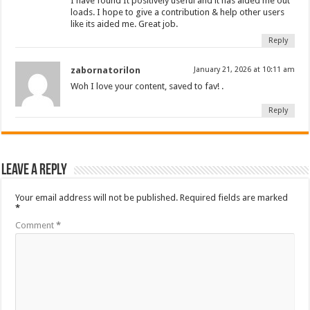
I have found It positively useful and it has aided me out
loads. I hope to give a contribution & help other users
like its aided me. Great job.
Reply
zabornatorilon
January 21, 2026 at 10:11 am
Woh I love your content, saved to fav! .
Reply
Leave a Reply
Your email address will not be published.
Required fields are marked
*
Comment
*