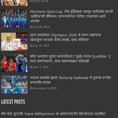
July 6, 2024
Womens Asia Cup: टीम इंडियाला नमवून श्रीलंका बनली
‘आशिया’ची चॅम्पियन! हरमनसेनेला जेतेपद राखण्यात आले
अपयश
July 28, 2024
लागा तयारीला! Olympics 2036 चे स्वप्न पाहणाऱ्या
खेळाडूंना सरकार देतेय लाखो, वाचा सविस्तर
July 19, 2025
कोण असणार दुसरा फायनलिस्ट? मुंबई-पंजाब Qualifier 2
मध्ये आमनेसामने, वाचा सामन्याबद्दल सर्वकाही
June 1, 2025
भाऊच कमबॅक झालं! Ruturaj Gaikwad चे दुसऱ्या वनडेत
दणदणीत शतक
December 3, 2025
Latest Posts
फॅब फोर फुटली! Kane Williamson चा आंतरराष्ट्रीय क्रिकेटला अलविदा