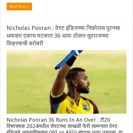
Read More »
Nicholas Pooran : वेस्ट इंडिजच्या निकोलस पूरनचा
धमाका! एकाच षटकात 36 धावा ठोकत युवराजच्या
विक्रमाची बरोबरी
Nicholas Pooran 36 Runs In An Over : टी20
विश्वचषक 2024मधील शेवटच्या साखळी फेरी सामन्यात वेस्ट
इंडिजने अफगाणिस्तान (WI vs AFG) संघाचा धुव्वा उडवला. या