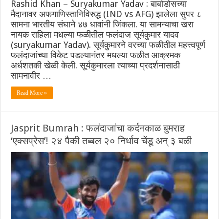
Rashid Khan – Suryakumar Yadav : बार्बाडोसच्या
मैदानावर अफगाणिस्तानिविरुद्ध (IND vs AFG) झालेला सुपर ८
सामना भारतीय संघाने ४७ धावांनी जिंकला. या सामन्याचा खरा
नायक राहिला मधल्या फळीतील फलंदाज सूर्यकुमार यादव
(suryakumar Yadav). सूर्यकुमारने वरच्या फळीतील महत्त्वपूर्ण
फलंदाजांच्या विकेट पडल्यानंतर मधल्या फळीत आक्रमक
अर्धशतकी खेळी केली. सूर्यकुमारला त्याच्या प्रदर्शनासाठी
सामनावीर …
Read More »
Jasprit Bumrah : फलंदाजांचा कर्दनकाळ बुमराह
‘एक्सप्रेस’! २४ पैकी तब्बल २० निर्धाव चेंडू अन् ३ बळी