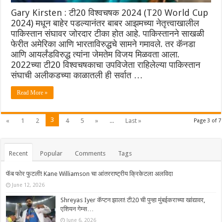
Gary Kirsten : टी20 विश्वचषक 2024 (T20 World Cup
2024) मधून बाहेर पडल्यानंतर बाबर आझमच्या नेतृत्त्वाखालील
पाकिस्तान संघावर जोरदार टीका होत आहे. पाकिस्तानने साखळी
फेरीत अमेरिका आणि भारताविरुद्धचे सामने गमावले. तर कॅनडा
आणि आयर्लंडविरुद्ध त्यांना जेमतेम विजय मिळवता आला.
2022च्या टी20 विश्वचषकाचा उपविजेता राहिलेल्या पाकिस्तान
संघाची अलीकडच्या काळातली ही सर्वात …
Read More »
3
«
1
2
4
5
»
...
Last »
Page 3 of 7
Recent
Popular
Comments
Tags
फॅब फोर फुटली! Kane Williamson चा आंतरराष्ट्रीय क्रिकेटला अलविदा
June 12, 2026
Shreyas Iyer कॅप्टन झाला! टी20 ची पुन्हा मुंबईकराच्या खांद्यावर,
एशियन गेम्स…
June 6, 2026