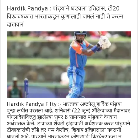
Hardik Pandya : पांड्याने घडवला इतिहास, टी20
विश्वचषकात भारताकडून कुणालाही जमलं नाही ते करुन
दाखवलं
Hardik Pandya Fifty :- भारताचा अष्टपैलू हार्दिक पांड्या
पुन्हा लयीत परतला आहे. शनिवारी (22 जून) अँटिग्वाच्या मैदानावर
बांगलादेशविरुद्ध झालेल्या सुपर 8 सामन्यात पांड्याने वेगवान
अर्धशतक केले. डावाच्या शेवटी झंझावाती अर्धशतक करत पांड्याने
टीकाकारांची तोंडे तर गप्प केलीच, शिवाय इतिहासाला गवसणी
घातली आहे. पांड्याने भारताकडून कोणत्याही क्रिकेटपटूला न