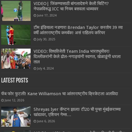
VIDEO| जिंकण्यासाठी बांगलादेशने केली चिटिंग?
नेपाळविरूद्ध ICC चा नियम बसवला धाब्यावर
June 17, 2024
टीम इंडियाला नडणारा Brendan Taylor करतोय 39 व्या
वर्षी आंतरराष्ट्रीय कमबॅक! असं राहिलय करियर
July 30, 2025
VIDEO: विश्वविजेती Team India भारतभूमीवर!
दिल्लीकरांनी केले ढोल-नगाड्यांनी स्वागत, खेळाडूंनी धरला
ताल
July 4, 2024
Latest Posts
फॅब फोर फुटली! Kane Williamson चा आंतरराष्ट्रीय क्रिकेटला अलविदा
June 12, 2026
Shreyas Iyer कॅप्टन झाला! टी20 ची पुन्हा मुंबईकराच्या
खांद्यावर, एशियन गेम्स…
June 6, 2026