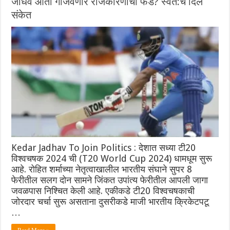
जाधव आता गाजवणार राजकारणाचा फड? स्वत:च दिले
संकेत
Kedar Jadhav To Join Politics : देशात सध्या टी20
विश्वचषक 2024 ची (T20 World Cup 2024) धामधूम सुरू
आहे. रोहित शर्माच्या नेतृत्वाखालील भारतीय संघाने सुपर 8
फेरीतील सलग दोन सामने जिंकत उपांत्य फेरीतील आपली जागा
जवळपास निश्चित केली आहे. एकीकडे टी20 विश्वचषकाची
जोरदार चर्चा सुरू असताना दुसरीकडे माजी भारतीय क्रिकेटपटू
…