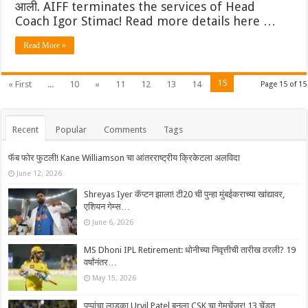
आली. AIFF terminates the services of Head
Coach Igor Stimac! Read more details here …
Read More »
15
« First
...
10
«
11
12
13
14
Page 15 of 15
Recent
Popular
Comments
Tags
फॅब फोर फुटली! Kane Williamson चा आंतरराष्ट्रीय क्रिकेटला अलविदा
June 12, 2026
Shreyas Iyer कॅप्टन झाला! टी20 ची पुन्हा मुंबईकराच्या खांद्यावर,
एशियन गेम्स…
June 6, 2026
MS Dhoni IPL Retirement: धोनीच्या निवृत्तीची तारीख ठरली? 19
वर्षांनंतर…
May 15, 2026
पप्पांचा लाडका Urvil Patel बनला CSK चा गेमचेंजर! 13 चेंडूत