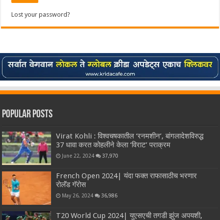
Lost your password?
Popular Posts
Virat Kohli : विश्वचषकातील ‘रनमशीन’, बांगलादेशविरुद्ध
37 धावा करत कोहलीने केला ‘विराट’ पराक्रम
June 22, 2024
37,970
French Open 2024| यंदा फक्त राफासाठीच भरणार
रोलॅंड गॅरोस
May 26, 2024
36,986
T20 World Cup 2024| युएसएची तगडी झुंज अपयशी,