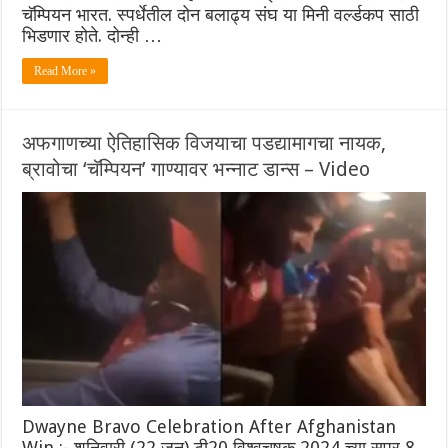
चॅम्पियन भारत. स्पर्धेतील दोन बलाढ्य संघ या मिनी वर्ल्डकप साठी
भिडणार होते. दोन्ही …
Read More »
अफगाणच्या ऐतिहासिक विजयाचा पडद्यामागचा नायक,
ब्रावोचा ‘चॅम्पियन’ गाण्यावर भन्नाट डान्स – Video
Dwayne Bravo Celebration After Afghanistan
Win :- शनिवारी (22 जून) टी20 विश्वचषक 2024 च्या सुपर 8