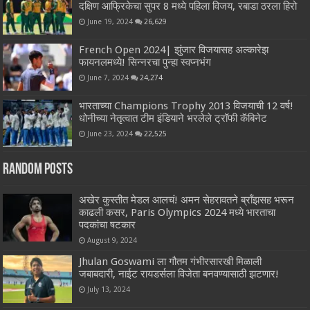
दक्षिण आफ्रिकेचा सुपर 8 मध्ये पहिला विजय, रबाडा ठरला हिरो
June 19, 2024
26,629
French Open 2024| झुंजार विजयासह अल्कारेझ
फायनलमध्ये! सिन्नरचा पुन्हा स्वप्नभंग
June 7, 2024
24,274
भारताच्या Champions Trophy 2013 विजयाची 12 वर्ष!
धोनीच्या नेतृत्वात टीम इंडियाने भरलेले ट्रॉफी कॅबिनेट
June 23, 2024
22,525
Random Posts
अखेर कुस्तीत मेडल आलचं! अमन सेहरावतने ब्रॉंझसह भरून
काढली कसर, Paris Olympics 2024 मध्ये भारताचा
पदकांचा षटकार
August 9, 2024
Jhulan Goswami ला गौतम गंभीरसारखी मिळाली
जबाबदारी, नाईट रायडर्सला विजेता बनवण्यासाठी झटणार!
July 13, 2024