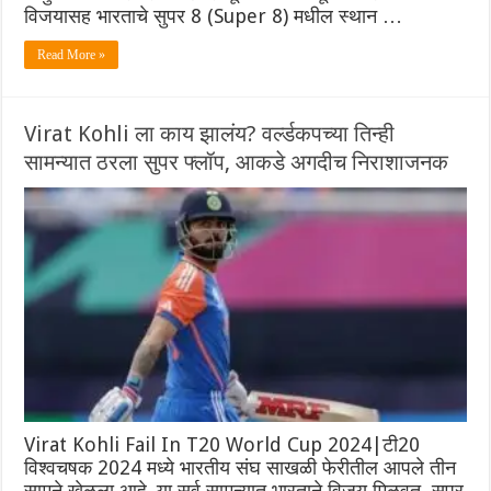
विजयासह भारताचे सुपर 8 (Super 8) मधील स्थान …
Read More »
Virat Kohli ला काय झालंय? वर्ल्डकपच्या तिन्ही
सामन्यात ठरला सुपर फ्लॉप, आकडे अगदीच निराशाजनक
Virat Kohli Fail In T20 World Cup 2024|टी20
विश्वचषक 2024 मध्ये भारतीय संघ साखळी फेरीतील आपले तीन
सामने खेळला आहे. या सर्व सामन्यात भारताने विजय मिळवत, सुपर