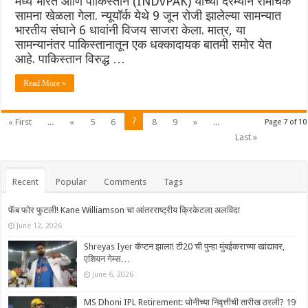
मध्ये भारत आणि पाकिस्तान (INDvPAK) यांच्या दरम्यान रोमांचक
सामना खेळला गेला. न्यूयॉर्क येथे 9 जून रोजी झालेल्या सामन्यात
भारतीय संघाने 6 धावांनी विजय साजरा केला. मात्र, या
सामन्यानंतर पाकिस्तानातून एक धक्कादायक बातमी समोर येत
आहे. पाकिस्तान विरुद्ध …
Read More »
7
« First
...
«
5
6
8
9
»
...
Page 7 of 10
Last »
Recent
Popular
Comments
Tags
फॅब फोर फुटली! Kane Williamson चा आंतरराष्ट्रीय क्रिकेटला अलविदा
June 12, 2026
Shreyas Iyer कॅप्टन झाला! टी20 ची पुन्हा मुंबईकराच्या खांद्यावर,
एशियन गेम्स…
June 6, 2026
MS Dhoni IPL Retirement: धोनीच्या निवृत्तीची तारीख ठरली? 19