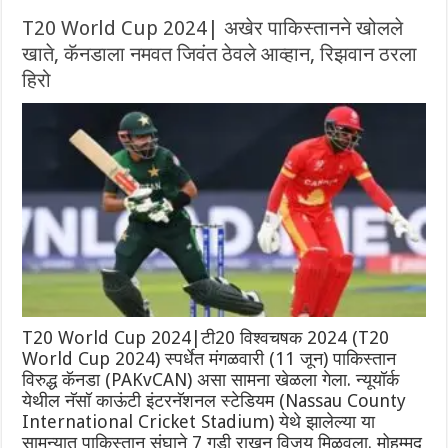
T20 World Cup 2024| अखेर पाकिस्तानने खोलले
खाते, कॅनडाला नमवत जिवंत ठेवले आव्हान, रिझवान ठरला
हिरो
T20 World Cup 2024|टी20 विश्वचषक 2024 (T20
World Cup 2024) स्पर्धेत मंगळवारी (11 जून) पाकिस्तान
विरुद्ध कॅनडा (PAKvCAN) असा सामना खेळला गेला. न्यूयॉर्क
येथील ‌नॅसॉ काऊंटी इंटरनॅशनल स्टेडियम (Nassau County
International Cricket Stadium) येथे झालेल्या या
सामन्यात पाकिस्तान संघाने 7 गडी राखून विजय मिळवला. मोहम्मद