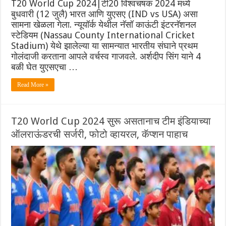
T20 World Cup 2024|टी20 विश्वचषक 2024 मध्ये
बुधवारी (12 जुलै) भारत आणि युएसए (IND vs USA) असा
सामना खेळला गेला. न्यूयॉर्क येथील ‌नॅसॉ काऊंटी इंटरनॅशनल
स्टेडियम (Nassau County International Cricket
Stadium) येथे झालेल्या या सामन्यात भारतीय संघाने प्रथम
गोलंदाजी करताना आपले वर्चस्व गाजवले. अर्शदीप सिंग याने 4
बळी घेत युएसएचा …
Read More »
T20 World Cup 2024 सुरू असतानाच टीम इंडियाच्या
ऑलराऊंडरची सर्जरी, फोटो व्हायरल, कॅप्शन पाहाच