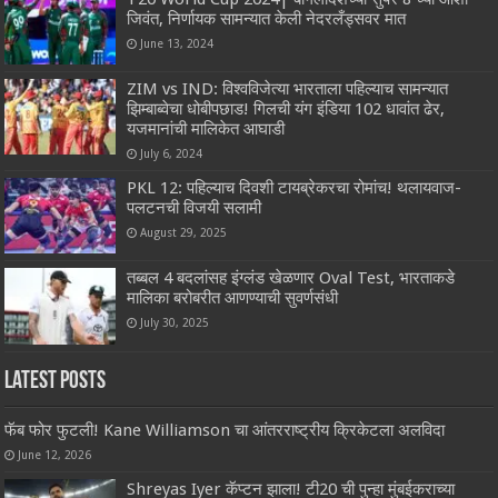
जिवंत, निर्णायक सामन्यात केली नेदरलँड्सवर मात
June 13, 2024
ZIM vs IND: विश्वविजेत्या भारताला पहिल्याच सामन्यात
झिम्बाब्वेचा धोबीपछाड! गिलची यंग इंडिया 102 धावांत ढेर,
यजमानांची मालिकेत आघाडी
July 6, 2024
PKL 12: पहिल्याच दिवशी टायब्रेकरचा रोमांच! थलायवाज-
पलटनची विजयी सलामी
August 29, 2025
तब्बल 4 बदलांसह इंग्लंड खेळणार Oval Test, भारताकडे
मालिका बरोबरीत आणण्याची सुवर्णसंधी
July 30, 2025
Latest Posts
फॅब फोर फुटली! Kane Williamson चा आंतरराष्ट्रीय क्रिकेटला अलविदा
June 12, 2026
Shreyas Iyer कॅप्टन झाला! टी20 ची पुन्हा मुंबईकराच्या