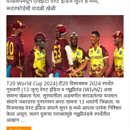
वर्ल्डकपमधून एक्झिट! वेस्ट इंडिज सुपर 8 मध्ये,
रूदरफोर्डची वादळी खेळी
T20 World Cup 2024|टी20 विश्वचषक 2024 स्पर्धेत
गुरूवारी (13 जून) वेस्ट इंडिज व न्यूझीलंड (WIvNZ) असा
सामना खेळला गेला. सुरुवातीला अडचणीत सापडलेल्या यजमान
संघाने जबरदस्त पुनरागमन करत सामना 13 धावांनी जिंकला. या
विजयासह वेस्ट इंडिज संघाने सुपर 8 मध्ये आपला प्रवेश निश्चित
केला असून, सलग दुसऱ्या पराभवामुळे न्यूझीलंडचे स्पर्धेतील
आव्हान …