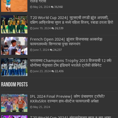
रोलॅंड गॅरोस
May 26, 2024
36,960
T20 World Cup 2024| युएसएची तगडी झुंज अपयशी,
दक्षिण आफ्रिकेचा सुपर 8 मध्ये पहिला विजय, रबाडा ठरला हिरो
June 19, 2024
26,539
French Open 2024| झुंजार विजयासह अल्कारेझ
फायनलमध्ये! सिन्नरचा पुन्हा स्वप्नभंग
June 7, 2024
24,237
भारताच्या Champions Trophy 2013 विजयाची 12 वर्ष!
धोनीच्या नेतृत्वात टीम इंडियाने भरलेले ट्रॉफी कॅबिनेट
June 23, 2024
22,436
Random Posts
IPL 2024 Final Preview| कोण उंचावणार ट्रॉफी?
KKRvSRH दरम्यान हाय-वोल्टेज फायनलची अपेक्षा
May 25, 2024
T20 World Cup 2024| बांगलादेशच्या सुपर 8 च्या आशा