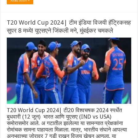
Read More »
T20 World Cup 2024| टीम इंडिया विजयी हॅट्रिकसह
सुपर 8 मध्ये! युएसएने जिंकली मने, मुंबईकर चमकले
T20 World Cup 2024| टी20 विश्वचषक 2024 स्पर्धेत
बुधवारी (12 जून) भारत आणि युएसए (IND vs USA)
समोरासमोर आले. अ गटातील झालेल्या या सामन्यात प्रेक्षकांना
रोमांचक सामना पाहायला मिळाला. मात्र, भारतीय संघाने आपल्या
अनुभवाच्या जोरावर 7 गडी राखून विजय खेचून आणला. या