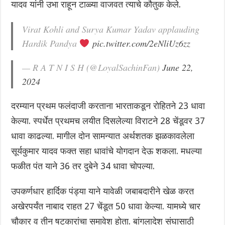
यादव यांनी उभा राहून टाळ्या वाजवत त्याचे कौतुक केले.
Virat Kohli and Surya Kumar Yadav applauding
Hardik Pandya
pic.twitter.com/2eNliUz6zz
— R A T N I S H (@LoyalSachinFan)
June 22,
2024
दरम्यान प्रथम फलंदाजी करताना भारताकडून रोहितने 23 धावा
केल्या. स्पर्धेत प्रथमच लयीत दिसलेल्या विराटने 28 चेंडूवर 37
धावा काढल्या. मागील दोन सामन्यात अर्थशतक झळकावलेला
सूर्यकुमार यादव फक्त सहा धावांचे योगदान देऊ शकला. मधल्या
फळीत पंत याने 36 तर दुबेने 34 धावा चोपल्या.
उपकर्णधार हार्दिक पंड्या याने यावेळी जबाबदारीने खेळ करत
अखेरपर्यंत नाबाद राहत 27 चेंडूत 50 धावा केल्या. यामध्ये चार
चौकार व तीन षटकारांचा समावेश होता. बांगलादेश संघासाठी