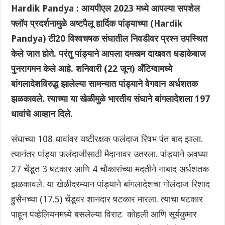
Hardik Pandya : आयपीएल 2023 मध्ये आपल्या सपशेल
फ्लॉप प्रदर्शनामुळे अष्टपैलू हार्दिक पांड्याच्या (Hardik
Pandya) टी20 विश्वचषक संघातील निवडीवर प्रश्न उपस्थित
केले जात होते. परंतु पांड्याने आपला दमखम दाखवत धडाकेबाज
पुनरागमन केले आहे. शनिवारी (22 जून) अँटिग्वामध्ये
बांगलादेशविरुद्ध झालेल्या सामन्यात पांड्याने वेगवान अर्धशतक
झळकावले. त्याच्या या खेळीमुळे भारतीय संघाने बांगलादेशला 197
धावांचे आव्हान दिले.
संघाच्या 108 धावांवर यष्टीरक्षक फलंदाज रिषभ पंत बाद झाला.
त्यानंतर पांड्या फलंदाजीसाठी मैदानावर उतरला. पांड्याने अवघ्या
27 चेंडूत 3 षटकार आणि 4 चौकारांच्या मदतीने नाबाद अर्धशतक
झळकावले. या खेळीदरम्यान पांड्याने बांगलादेशचा गोलंदाज रिशाद
हुसैनच्या (17.5) चेंडूवर शानदार षटकार मारला. त्याचा षटकार
पाहून पव्हेलियनमध्ये बसलेल्या विराट कोहली आणि सूर्यकुमार