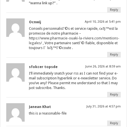
“wanna link up?” .
Reply
Ocnwij
April 10, 2026 at 5:41 pm
Conseils personnalisГ©s et service rapide, cвЂ™est la
promesse de notre pharmacie –
https://www.pharmacie-ouaki-la-riviere.com/mentions-
legales/
, Votre partenaire santГ© fiable, disponible et
toujours Г lвЂ™Г©coute .
Reply
sfokcer topsde
June 26, 2026 at 8:59 am
I’ll immediately snatch your rss as I can not find your e-
mail subscription hyperlink or e-newsletter service. Do
you’ve any? Please permit me understand so that I may
just subscribe. Thanks.
Reply
Janean Khat
July 31, 2026 at 4:57 pm
this is a reasonable-file
Reply