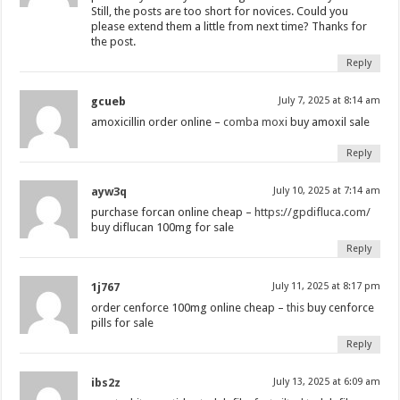
Still, the posts are too short for novices. Could you
please extend them a little from next time? Thanks for
the post.
Reply
gcueb
July 7, 2025 at 8:14 am
amoxicillin order online –
comba moxi
buy amoxil sale
Reply
ayw3q
July 10, 2025 at 7:14 am
purchase forcan online cheap –
https://gpdifluca.com/
buy diflucan 100mg for sale
Reply
1j767
July 11, 2025 at 8:17 pm
order cenforce 100mg online cheap –
this
buy cenforce
pills for sale
Reply
ibs2z
July 13, 2025 at 6:09 am