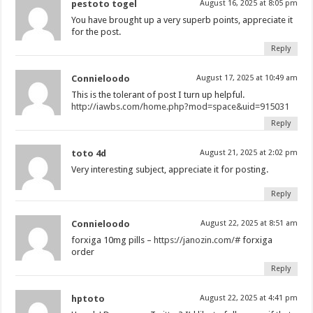
pestoto togel
August 16, 2025 at 8:05 pm
You have brought up a very superb points, appreciate it
for the post.
Reply
Connieloodo
August 17, 2025 at 10:49 am
This is the tolerant of post I turn up helpful.
http://iawbs.com/home.php?mod=space&uid=915031
Reply
toto 4d
August 21, 2025 at 2:02 pm
Very interesting subject, appreciate it for posting.
Reply
Connieloodo
August 22, 2025 at 8:51 am
forxiga 10mg pills –
https://janozin.com/#
forxiga
order
Reply
hptoto
August 22, 2025 at 4:41 pm