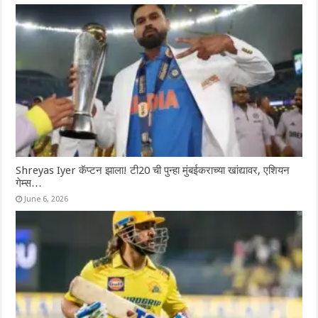
Shreyas Iyer कॅप्टन झाला! टी20 ची पुन्हा मुंबईकराच्या खांद्यावर, एशियन
गेम्स…
June 6, 2026