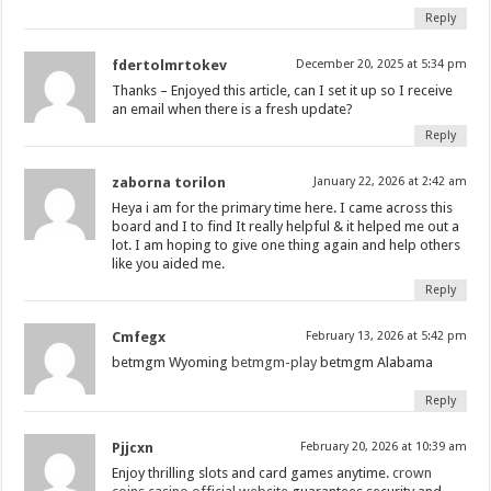
Reply
fdertolmrtokev
December 20, 2025 at 5:34 pm
Thanks – Enjoyed this article, can I set it up so I receive
an email when there is a fresh update?
Reply
zaborna torilon
January 22, 2026 at 2:42 am
Heya i am for the primary time here. I came across this
board and I to find It really helpful & it helped me out a
lot. I am hoping to give one thing again and help others
like you aided me.
Reply
Cmfegx
February 13, 2026 at 5:42 pm
betmgm Wyoming
betmgm-play
betmgm Alabama
Reply
Pjjcxn
February 20, 2026 at 10:39 am
Enjoy thrilling slots and card games anytime.
crown