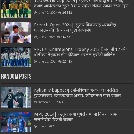
T20 World Cup 2024| युएसएची तगडी झुंज अपयशी,
दक्षिण आफ्रिकेचा सुपर 8 मध्ये पहिला विजय, रबाडा ठरला हिरो
June 19, 2024
26,512
French Open 2024| झुंजार विजयासह अल्कारेझ
फायनलमध्ये! सिन्नरचा पुन्हा स्वप्नभंग
June 7, 2024
24,233
भारताच्या Champions Trophy 2013 विजयाची 12 वर्ष!
धोनीच्या नेतृत्वात टीम इंडियाने भरलेले ट्रॉफी कॅबिनेट
June 23, 2024
22,415
Random Posts
Kylian Mbappe: फुटबॉलविश्वात भूकंप! जगप्रसिद्ध
फुटबॉलरवर बला’त्काराचा आरोप, स्वीडनमध्ये गुन्हा दाखल
October 15, 2024
MPL 2024| ऋतुराजच्या पुणेरी बाप्पाचा तिसरा पराभव,
रत्नागिरीचा विजयी चौकार
June 7, 2024