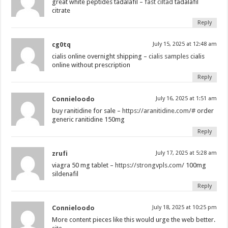
great white peptides tadalafil –
fast ciltad
tadalafil
citrate
Reply
cg0tq
July 15, 2025 at 12:48 am
cialis online overnight shipping –
cialis samples
cialis
online without prescription
Reply
Connieloodo
July 16, 2025 at 1:51 am
buy ranitidine for sale –
https://aranitidine.com/#
order
generic ranitidine 150mg
Reply
zrufi
July 17, 2025 at 5:28 am
viagra 50 mg tablet –
https://strongvpls.com/
100mg
sildenafil
Reply
Connieloodo
July 18, 2025 at 10:25 pm
More content pieces like this would urge the web better.