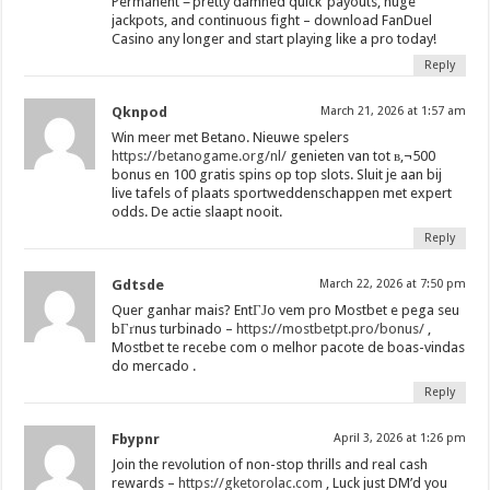
Permanent =’pretty damned quick’ payouts, huge
jackpots, and continuous fight – download FanDuel
Casino any longer and start playing like a pro today!
Reply
Qknpod
March 21, 2026 at 1:57 am
Win meer met Betano. Nieuwe spelers
https://betanogame.org/nl/
genieten van tot в‚¬500
bonus en 100 gratis spins op top slots. Sluit je aan bij
live tafels of plaats sportweddenschappen met expert
odds. De actie slaapt nooit.
Reply
Gdtsde
March 22, 2026 at 7:50 pm
Quer ganhar mais? EntГЈo vem pro Mostbet e pega seu
bГґnus turbinado –
https://mostbetpt.pro/bonus/
,
Mostbet te recebe com o melhor pacote de boas-vindas
do mercado .
Reply
Fbypnr
April 3, 2026 at 1:26 pm
Join the revolution of non-stop thrills and real cash
rewards –
https://gketorolac.com
, Luck just DM’d you