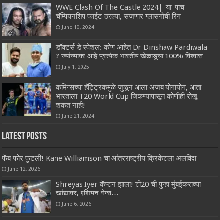
WWE Clash Of The Castle 2024| ‘या’ पाच
चॅम्पियनशिप फाईट ठरल्या, सजणार ग्लासगोची रिंग
June 10, 2024
डॉक्टर्स डे स्पेशल: कोण आहेत Dr Dinshaw Pardiwala
? ज्यांच्यावर आहे प्रत्येक भारतीय खेळाडूचा 100% विश्वास
July 1, 2025
कमिन्सच्या हॅट्ट्रिकमुळे जुळून आला अजब योगायोग, आता
भारताला T20 World Cup जिंकण्यापासून कोणीही रोखू
शकत नाही!
June 21, 2024
Latest Posts
फॅब फोर फुटली! Kane Williamson चा आंतरराष्ट्रीय क्रिकेटला अलविदा
June 12, 2026
Shreyas Iyer कॅप्टन झाला! टी20 ची पुन्हा मुंबईकराच्या
खांद्यावर, एशियन गेम्स…
June 6, 2026