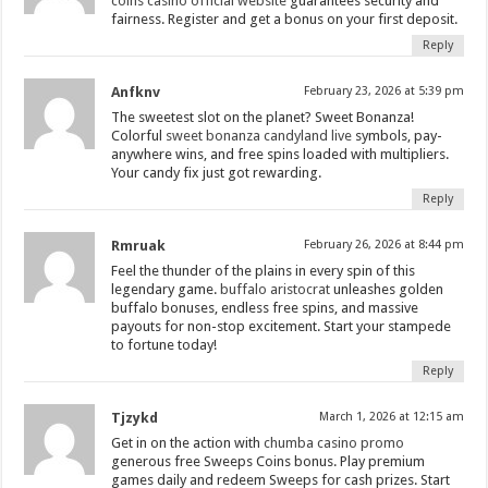
coins casino official website
guarantees security and
fairness. Register and get a bonus on your first deposit.
Reply
Anfknv
February 23, 2026 at 5:39 pm
The sweetest slot on the planet? Sweet Bonanza!
Colorful
sweet bonanza candyland live
symbols, pay-
anywhere wins, and free spins loaded with multipliers.
Your candy fix just got rewarding.
Reply
Rmruak
February 26, 2026 at 8:44 pm
Feel the thunder of the plains in every spin of this
legendary game.
buffalo aristocrat
unleashes golden
buffalo bonuses, endless free spins, and massive
payouts for non-stop excitement. Start your stampede
to fortune today!
Reply
Tjzykd
March 1, 2026 at 12:15 am
Get in on the action with
chumba casino promo
generous free Sweeps Coins bonus. Play premium
games daily and redeem Sweeps for cash prizes. Start