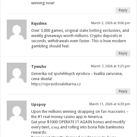
winning now!
Reply
Kqudmx
March 2, 2026 at 9:06 pm
Over 5,000 games, original
stake betting
exclusives, and
weekly giveaways worth millions. Crypto deposits in
seconds, withdrawals even faster. This is how modern
gambling should feel.
Reply
Tywuhv
March 7, 2026 at 3:25 pm
Generika od spolehlivych vyrobcu – kvalita zarucena,
cena skvela!
https://opravdovalekarna.cz
Reply
Upspoy
March 11, 2026 at 6:30 pm
Upon the millions winning strapping on
fan maxxwins
–
the #1 real money casino app in America.
Get your $1000 OPERATE IT AGAIN bonus and modify
every twirl, хэнд and rolling into bona fide banknotes
rewards.