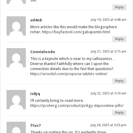
site
Reply
ud4ob
July 19, 2025 at 5:48 am
More articles like this would make the blogosphere
richer.
https://buyfastonl.com/gabapentin.html
Reply
Connieloodo
July 21, 2025 at 5:15 am
This is a keynote which is near to my callousness…
Diverse thanks! Faithfully where can I upon the
connection details due to the fact that questions?
https://ursxdol.com/propecia-tablets-online/
Reply
is8yq
July 22, 2025 at 3:10 am
I’ll certainly bring to read more.
https://prohnrg.com/product/priligy-dapoxetine-pills/
Reply
f1us7
July 24, 2025 at 5:29 pm
Thanks on putting this up. It’s evidently done.