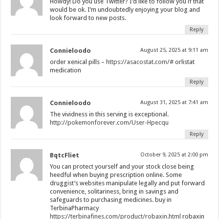
Howdy! Do you use Twitter? I’d like to follow you if that
would be ok. I’m undoubtedly enjoying your blog and
look forward to new posts.
Reply
Connieloodo
August 25, 2025 at 9:11 am
order xenical pills –
https://asacostat.com/#
orlistat
medication
Reply
Connieloodo
August 31, 2025 at 7:41 am
The vividness in this serving is exceptional.
http://pokemonforever.com/User-Hpecqu
Reply
BqtcFliet
October 9, 2025 at 2:00 pm
You can protect yourself and your stock close being
heedful when buying prescription online. Some
druggist’s websites manipulate legally and put forward
convenience, solitariness, bring in savings and
safeguards to purchasing medicines. buy in
TerbinaPharmacy
https://terbinafines.com/product/robaxin.html
robaxin