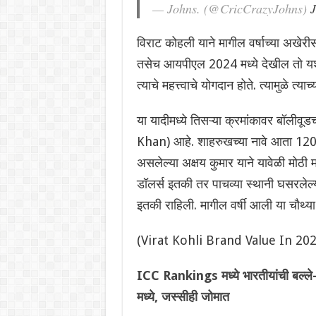
— Johns. (@CricCrazyJohns)
J
विराट कोहली याने मागील वर्षाच्या अखेरी
तसेच आयपीएल 2024 मध्ये देखील तो यशस
त्याचे महत्त्वाचे योगदान होते. त्यामुळे त्याच
या यादीमध्ये तिसऱ्या क्रमांकावर बॉली
Khan) आहे. शाहरुखच्या नावे आता 120.7 
असलेल्या अक्षय कुमार याने यावेळी मोठी म
डॉलर्स इतकी तर पाचव्या स्थानी घसरलेल्
इतकी राहिली. मागील वर्षी आली या चौथ्या
(Virat Kohli Brand Value In 20
ICC Rankings मध्ये भारतीयांची बल्ले-ब
मध्ये, जस्सीही जोमात