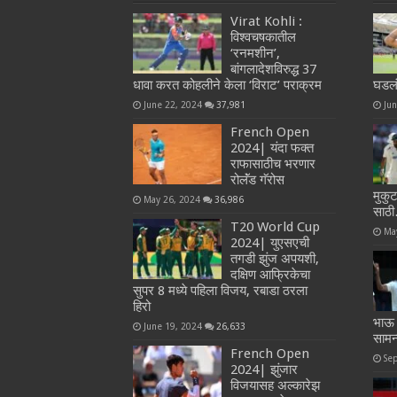
Virat Kohli :
विश्वचषकातील
‘रनमशीन’,
बांगलादेशविरुद्ध 37
धावा करत कोहलीने केला ‘विराट’ पराक्रम
घडल
June 22, 2024
37,981
Ju
French Open
2024| यंदा फक्त
राफासाठीच भरणार
रोलॅंड गॅरोस
मुकु
May 26, 2024
36,986
साठ
T20 World Cup
Ma
2024| युएसएची
तगडी झुंज अपयशी,
दक्षिण आफ्रिकेचा
सुपर 8 मध्ये पहिला विजय, रबाडा ठरला
हिरो
भाऊ 
June 19, 2024
26,633
सामन्य
French Open
Se
2024| झुंजार
विजयासह अल्कारेझ