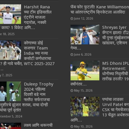
Harshit Rana
फॅब फोर फुटली! Kane Williamson
च्या टीम इंडियातील
चा आंतरराष्ट्रीय क्रिकेटला अलविदा
एंट्रीने माजला
June 12, 2026
गदारोळ, नक्की
Shreyas Iyer
ं काय? 1 विकेट अणि…
कॅप्टन झाला! टी
ne 18, 2025
ची पुन्हा मुंबईकराच्
कोणाच्या डोई
खांद्यावर, एशियन
सजणार Team
गेम्स…
India च्या नव्या
June 6, 2026
कसोटी कर्णधाराचा
MS Dhoni IP
ट? ही नावे चर्चेत, WTC 2025-2027
Retirement:
ी…
धोनीच्या निवृत्तीची
y 7, 2025
तारीख ठरली? 19
Duleep Trophy
वर्षांनंतर…
2024: पहिल्या
May 15, 2026
दिवशी बडे नाम
पप्पांचा लाडका
फ्लॉप! सर्फराजचा
Urvil Patel बन
मुशीरचे झुंजार शतक, वाचा दोन्ही
CSK चा गेमचेंजर
ांचा पूर्ण वृतांत
13 चेंडूत अर्धश
ptember 5, 2024
आणि…
लक्ष्य आणि थरूनची
May 10, 2026