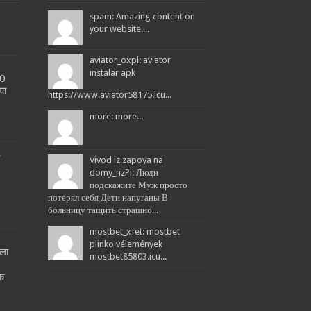
spam: Amazing content on
your website....
aviator_oxpl: aviator
instalar apk
20
या
https://www.aviator58175.icu...
more: more...
L
Vivod iz zapoya na
domy_nzPi: Люди
подскажите Муж просто
потерял себя Дети напуганы В
больницу тащить страшно...
mostbet_xfet: mostbet
plinko vélemények
ला
mostbet85803.icu...
!
तक