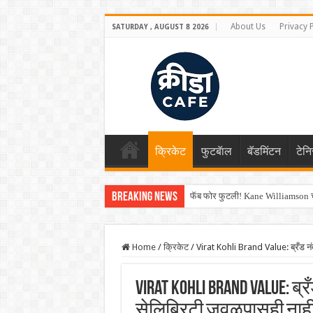
About Us
Privacy 
SATURDAY , AUGUST 8 2026
क्रिकेट
फुटबॅाल
बॅडमिंटन
टेन
Breaking News
फॅब फोर फुटली! Kane Williamson चा
Home
/
क्रिकेट
/
Virat Kohli Brand Value: ब्रँड नंब
Virat Kohli Brand Value: ब्
सेलिब्रिटी जवळपासही नाहीत,