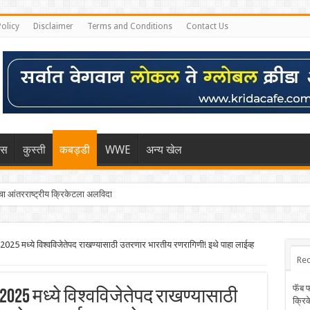
Policy
Disclaimer
Terms and Conditions
Contact Us
िस
कुस्ती
कबड्डी
WWE
अन्य खेल
 आंतरराष्ट्रीय क्रिकेटला अलविदा
ध्ये विश्वविजेतेपद राखण्यासाठी उतरणार भारतीय रणरागिणी! इथे पाहा लाईव्ह
Rec
फॅब 
025 मध्ये विश्वविजेतेपद राखण्यासाठी
क्रि