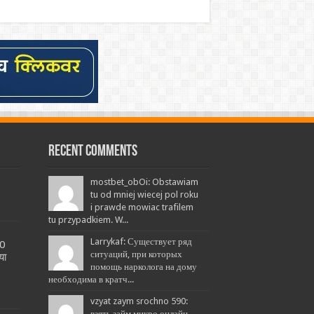
Recent Comments
mostbet_obOi: Obstawiam
tu od mniej wiecej pol roku
i prawde mowiac trafilem
tu przypadkiem. W...
Larrykaf: Существует ряд
20
ситуаций, при которых
या
помощь нарколога на дому
необходима в кратч...
vzyat zaym srochno 590:
взять займ микро онлайн