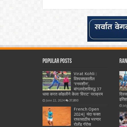
Popular Posts
Ran
Virat Kohli :
विश्वचषकातील
‘रनमशीन’,
बांगलादेशविरुद्ध 37
धावा करत कोहलीने केला ‘विराट’ पराक्रम
दिवस
इतिह
June 22, 2024
37,893
Jul
French Open
2024| यंदा फक्त
राफासाठीच भरणार
रोलॅंड गॅरोस