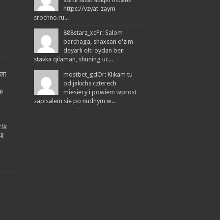
L
https://vzyat-zaym-
srochno.ru...
888starz_xcPr: Salom
barchaga, shaxsan o'zim
deyarli olti oydan beri
stavka qilaman, shuning uc...
ला
mostbet_gdOr: Klikam tu
!
od jakichs czterech
तक
miesiecy i powiem wprost
zapisalem sie po nudnym w...
tik
या