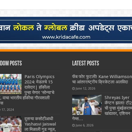
dom Posts
Latest Posts
Paris Olympics
फॅब फोर फुटली! Kane Williamson
2024: मेडलचे 15
चा आंतरराष्ट्रीय क्रिकेटला अलविदा
दावेदार| हॉकीला
June 12, 2026
पुन्हा येणार ‘सोन्या’चे
Shreyas Iyer
, वाचा भारतीय हॉकीचा गौरवशाली
कॅप्टन झाला! टी
ास
ची पुन्हा मुंबईकराच्
y 17, 2024
खांद्यावर, एशियन
दुसऱ्या कसोटीआधी
गेम्स…
Yashasvi Jaiswal
June 6, 2026
ला मिळाली गुड न्यूज,