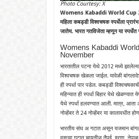
Photo Courtesy: X
Womens Kabaddi World Cup 2025: बा
महिला कबड्डी विश्वचषक स्पर्धेला प्रारं
जातेय. भारत गतविजेता म्हणून या स्पर्धे
Womens Kabaddi World 
November
भारतातील पटना येथे 2012 मध्ये झालेल्या प
विश्वचषक खेळला जाईल. यावेळी बांगलादेश
ही स्पर्धा पार पडेल. कबड्डी विश्वचषकाची 
महिन्यात ही स्पर्धा बिहार येथे खेळण्यात
येथे स्पर्धा हलवण्यात आली. मात्र, आता अ
नोव्हेंबर ते 24 नोव्हेंबर या कालावधीत हो
भारतीय संघ अ गटात असून यजमान बांगलादे
दुसऱ्या गटात चायनीज तैपई, इराण, नेपाळ,