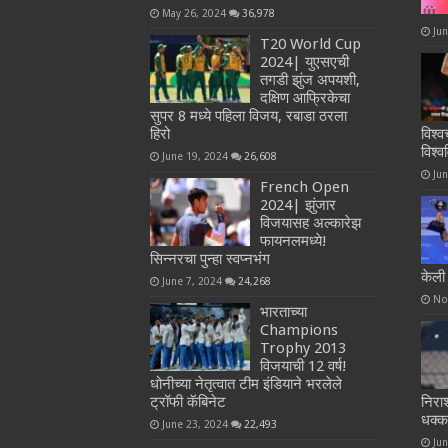
May 26, 2024
36,978
Ju
T20 World Cup
2024| युएसएची
तगडी झुंज अपयशी,
दक्षिण आफ्रिकेचा
सुपर 8 मध्ये पहिला विजय, रबाडा ठरला
हिरो
विश्व
विश्
June 19, 2024
26,608
Ju
French Open
2024| झुंजार
विजयासह अल्कारेझ
फायनलमध्ये!
सिन्नरचा पुन्हा स्वप्नभंग
केली 
June 7, 2024
24,268
No
भारताच्या
Champions
Trophy 2013
विजयाची 12 वर्ष!
धोनीच्या नेतृत्वात टीम इंडियाने भरलेले
ट्रॉफी कॅबिनेट
निरा
धक्क
June 23, 2024
22,493
Ju