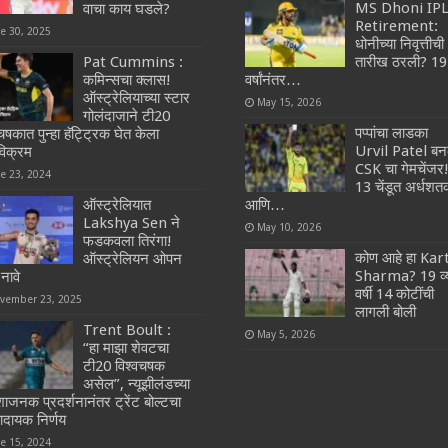
MS Dhoni IP
वाचा काय घडले?
Retirement:
ne 30, 2025
धोनीच्या निवृत्तीची
Pat Cummins :
तारीख ठरली? 19
कमिन्सचा क्लास!
वर्षांनंतर…
ऑस्ट्रेलियाच्या स्टार
May 15, 2026
गोलंदाजाने टी20
पप्पांचा लाडका
चषकात पुन्हा हॅट्ट्रिक घेत केला
Urvil Patel बन
वविक्रम
CSK चा गेमचेंजर
ne 23, 2024
13 चेंडूत अर्धश
ऑस्ट्रेलियात
आणि…
Lakshya Sen ने
May 10, 2026
फडकवला तिरंगा!
कोण आहे हा Kar
ऑस्ट्रेलियन ओपन
Sharma? 19 व्
नावे
वर्षी 14 कोटींची
vember 23, 2025
लागली बोली
Trent Boult :
May 5, 2026
“हा माझा शेवटचा
टी20 विश्वचषक
असेल”, न्यूझीलंडच्या
शाजनक प्रदर्शनानंतर ट्रेंट बोल्टचा
ादायक निर्णय
ne 15, 2024