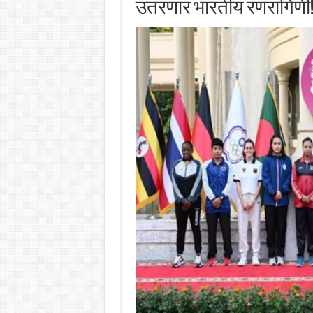
उतरणार भारतीय रणरागिणी! इ