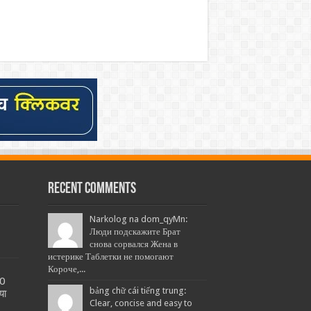
Recent Comments
Narkolog na dom_qyMn:
Люди подскажите Брат
снова сорвался Жена в
истерике Таблетки не помогают
Короче,...
20
bảng chữ cái tiếng trung:
या
Clear, concise and easy to