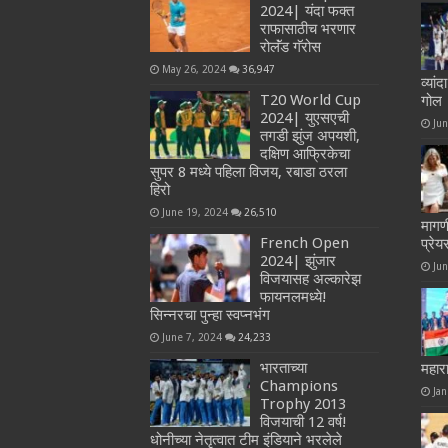
2024| यंदा फक्त
राफासाठीच भरणार
रोलॅंड गॅरोस
May 26, 2024
36,947
व्या
T20 World Cup
गोल
2024| युएसएची
Ju
तगडी झुंज अपयशी,
दक्षिण आफ्रिकेचा
सुपर 8 मध्ये पहिला विजय, रबाडा ठरला
हिरो
June 19, 2024
26,510
मागण
French Open
प्रे
2024| झुंजार
Ju
विजयासह अल्कारेझ
फायनलमध्ये!
सिन्नरचा पुन्हा स्वप्नभंग
June 7, 2024
24,233
भारताच्या
महारा
Champions
Jan
Trophy 2013
विजयाची 12 वर्ष!
धोनीच्या नेतृत्वात टीम इंडियाने भरलेले