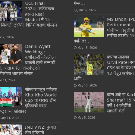
UCL Final
गेम्स…
2024| डॉर्टमंडला
June 6, 2026
हरवत Real
MS Dhoni IP
Madrid ने 15
Retirement:
ंदा जिंकली ट्रॉफी, विनिशीयसचा गोल्डन
धोनीच्या निवृत्तीची
तारीख ठरली? 19
ne 2, 2024
वर्षांनंतर…
Danni Wyatt
May 15, 2026
Wedding :
पप्पांचा लाडका
कधीकाळी कोहलीला
Urvil Patel बन
घातली होती लग्नाची
CSK चा गेमचेंजर
ी, आता महिला क्रिकेटरने
13 चेंडूत अर्धश
यसीसोबत थाटला संसार
आणि…
ne 11, 2024
May 10, 2026
सोमवारपासून पहिल्या
कोण आहे हा Kar
Kho-Kho World
Sharma? 19 व्
Cup चा थरार! टीम
वर्षी 14 कोटींची
इंडियाची मदार
लागली बोली
ष्ट्राच्या खांद्यावर
May 5, 2026
uary 11, 2025
IND v NZ: पुण्यात
टीम इंडियाचे