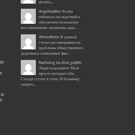
access....
Angelotaibe: Чтобы
избежать последствий и
L
обеспечить безопасное
восстановление организма, важ...
Ahmedmen: В данной
статье рассматриваются
проблемы общественного
здоровья и социальные фак...
ला
Narkolog na dom_pqMn:
!
Люди подскажите Муж
तक
просто потерял себя
Соседи стучат в стену В больницу
тащить...
tik
या