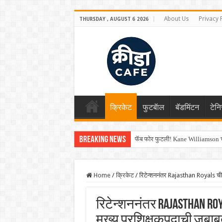
About Us
Privacy 
THURSDAY , AUGUST 6 2026
क्रिकेट
फुटबॅाल
बॅडमिंटन
टेन
Breaking News
फॅब फोर फुटली! Kane Williamson चा
Home
/
क्रिकेट
/
रिटेन्शननंतर Rajasthan Royals ची 
रिटेन्शननंतर Rajasthan Ro
मुख्य प्रशिक्षकपदाची जबाब