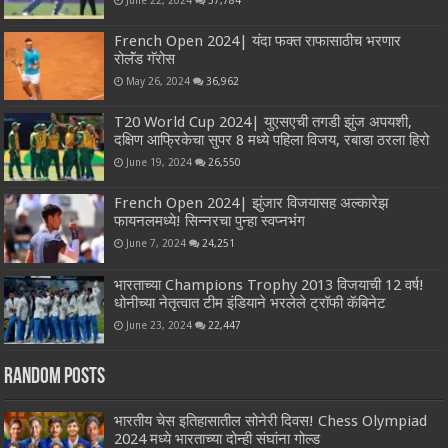
French Open 2024| यंदा फक्त राफासाठीच भरणार
रोलॅंड गॅरोस
May 26, 2024
36,962
T20 World Cup 2024| युएसएची तगडी झुंज अपयशी,
दक्षिण आफ्रिकेचा सुपर 8 मध्ये पहिला विजय, रबाडा ठरला हिरो
June 19, 2024
26,550
French Open 2024| झुंजार विजयासह अल्कारेझ
फायनलमध्ये! सिन्नरचा पुन्हा स्वप्नभंग
June 7, 2024
24,251
भारताच्या Champions Trophy 2013 विजयाची 12 वर्ष!
धोनीच्या नेतृत्वात टीम इंडियाने भरलेले ट्रॉफी कॅबिनेट
June 23, 2024
22,447
Random Posts
भारतीय चेस इतिहासातील सोनेरी दिवस! Chess Olympiad
2024 मध्ये भारताच्या दोन्ही संघांना गोल्ड