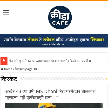
फॅब फोर फुटली! Kane Williamson चा आंतरराष्ट्रीय क्रिकेटला अलविदा
Shreyas Iyer कॅप्टन झाला! टी20 ची पुन्हा मुंबईकराच्या खांद्यावर, एशियन गेम्स…
Home
/
क्रिकेट (page 30)
क्रिकेट
अखेर 43 व्या वर्षी MS Dhoni रिटायरमेंटवर बोललाच!
म्हणाला, “ही फ्रॅंचायझी मला…”