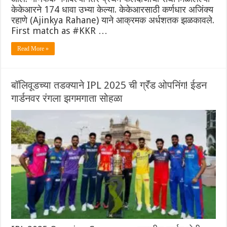
केकेआरने 174 धावा उभ्या केल्या. केकेआरसाठी कर्णधार अजिंक्य
रहाणे (Ajinkya Rahane) याने आक्रमक अर्धशतक झळकावले.
First match as #KKR …
Read More »
बॉलिवूडच्या तडक्याने IPL 2025 ची ग्रॅंड ओपनिंग! ईडन
गार्डनवर रंगला झगमगाता सोहळा