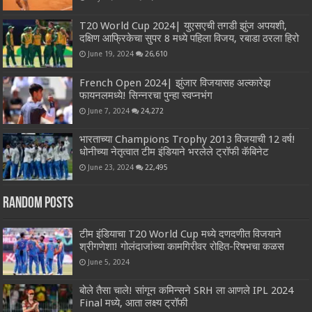
T20 World Cup 2024| युएसएची तगडी झुंज अपयशी,
दक्षिण आफ्रिकेचा सुपर 8 मध्ये पहिला विजय, रबाडा ठरला हिरो
June 19, 2024
26,610
French Open 2024| झुंजार विजयासह अल्कारेझ
फायनलमध्ये! सिन्नरचा पुन्हा स्वप्नभंग
June 7, 2024
24,272
भारताच्या Champions Trophy 2013 विजयाची 12 वर्ष!
धोनीच्या नेतृत्वात टीम इंडियाने भरलेले ट्रॉफी कॅबिनेट
June 23, 2024
22,495
Random Posts
टीम इंडियाचा T20 World Cup मध्ये दणदणीत विजयाने
श्रीगणेशा! गोलंदाजांच्या कामगिरीवर रोहित-रिषभचा कळस
June 5, 2024
बोले तैसा चाले! सांगून कमिन्सने SRH ला आणले IPL 2024
Final मध्ये, आता लक्ष्य ट्रॉफी