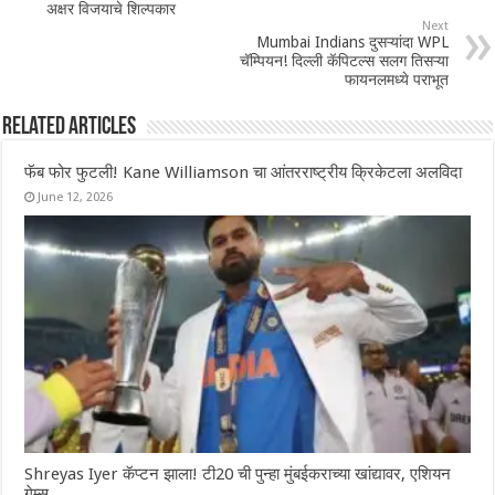
अक्षर विजयाचे शिल्पकार
Next
Mumbai Indians दुसऱ्यांदा WPL
चॅम्पियन! दिल्ली कॅपिटल्स सलग तिसऱ्या
फायनलमध्ये पराभूत
Related Articles
फॅब फोर फुटली! Kane Williamson चा आंतरराष्ट्रीय क्रिकेटला अलविदा
June 12, 2026
Shreyas Iyer कॅप्टन झाला! टी20 ची पुन्हा मुंबईकराच्या खांद्यावर, एशियन
गेम्स…