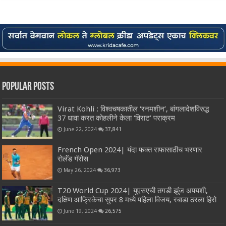
Popular Posts
Virat Kohli : विश्वचषकातील ‘रनमशीन’, बांगलादेशविरुद्ध
37 धावा करत कोहलीने केला ‘विराट’ पराक्रम
June 22, 2024
37,841
French Open 2024| यंदा फक्त राफासाठीच भरणार
रोलॅंड गॅरोस
May 26, 2024
36,973
T20 World Cup 2024| युएसएची तगडी झुंज अपयशी,
दक्षिण आफ्रिकेचा सुपर 8 मध्ये पहिला विजय, रबाडा ठरला हिरो
June 19, 2024
26,575