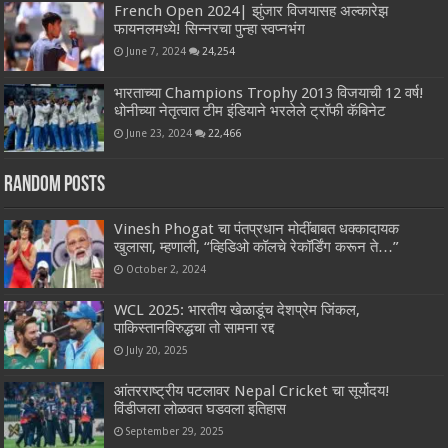
French Open 2024| झुंजार विजयासह अल्कारेझ
फायनलमध्ये! सिन्नरचा पुन्हा स्वप्नभंग
June 7, 2024
24,254
भारताच्या Champions Trophy 2013 विजयाची 12 वर्ष!
धोनीच्या नेतृत्वात टीम इंडियाने भरलेले ट्रॉफी कॅबिनेट
June 23, 2024
22,466
Random Posts
Vinesh Phogat चा पंतप्रधान मोदींबाबत धक्कादायक
खुलासा, म्हणाली, “व्हिडिओ कॉलचे रेकॉर्डिंग करून ते…”
October 2, 2024
WCL 2025: भारतीय खेळाडूंच देशप्रेम जिंकल,
पाकिस्तानविरुद्धचा तो सामना रद्द
July 20, 2025
आंतरराष्ट्रीय पटलावर Nepal Cricket चा सूर्योदय!
विंडीजला लोळवत घडवला इतिहास
September 29, 2025