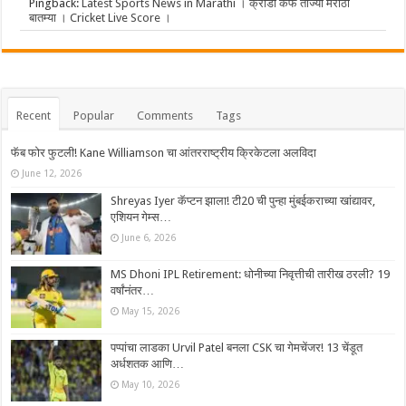
Pingback:
Latest Sports News in Marathi । क्रीडा कॅफे ताज्या मराठी
बातम्या । Cricket Live Score ।
Recent
Popular
Comments
Tags
फॅब फोर फुटली! Kane Williamson चा आंतरराष्ट्रीय क्रिकेटला अलविदा
June 12, 2026
Shreyas Iyer कॅप्टन झाला! टी20 ची पुन्हा मुंबईकराच्या खांद्यावर,
एशियन गेम्स…
June 6, 2026
MS Dhoni IPL Retirement: धोनीच्या निवृत्तीची तारीख ठरली? 19
वर्षांनंतर…
May 15, 2026
पप्पांचा लाडका Urvil Patel बनला CSK चा गेमचेंजर! 13 चेंडूत
अर्धशतक आणि…
May 10, 2026