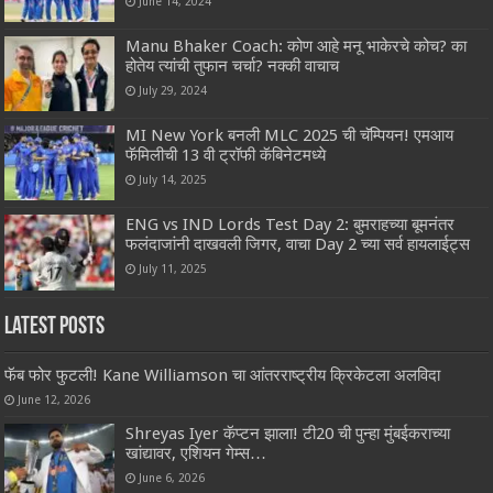
June 14, 2024
Manu Bhaker Coach: कोण आहे मनू भाकेरचे कोच? का
होतेय त्यांची तुफान चर्चा? नक्की वाचाच
July 29, 2024
MI New York बनली MLC 2025 ची चॅम्पियन! एमआय‌
फॅमिलीची 13 वी ट्रॉफी कॅबिनेटमध्ये
July 14, 2025
ENG vs IND Lords Test Day 2: बुमराहच्या बूमनंतर
फलंदाजांनी दाखवली जिगर, वाचा Day 2 च्या सर्व हायलाईट्स
July 11, 2025
Latest Posts
फॅब फोर फुटली! Kane Williamson चा आंतरराष्ट्रीय क्रिकेटला अलविदा
June 12, 2026
Shreyas Iyer कॅप्टन झाला! टी20 ची पुन्हा मुंबईकराच्या
खांद्यावर, एशियन गेम्स…
June 6, 2026