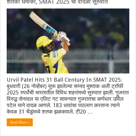
शतकी धमाका, SMAT 2025 ची वादळी सुरुवात
Urvil Patel Hits 31 Ball Century In SMAT 2025:
बुधवारी (26 नोव्हेंबर) सुरू झालेल्या सय्यद मुश्ताक अली ट्रॉफी
2025 स्पर्धेची भारतातील विविध शहरांमध्ये सुरुवात झाली. गुजरात
विरुद्ध सेनादल या एलिट गट सामन्यात गुजरातचा कर्णधार उर्विल
पटेल याने वादळ आणले. 183 धावांचा पाठलाग करताना त्याने
केवळ 31 चेंडूंमध्ये शतक झळकावले. टी20 …
Read More »