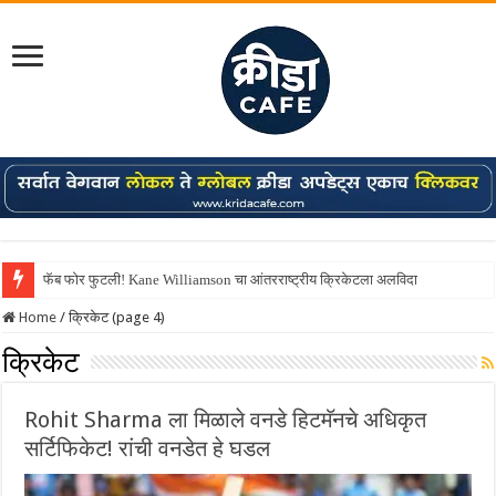
फॅब फोर फुटली! Kane Williamson चा आंतरराष्ट्रीय क्रिकेटला अलविदा
Shreyas Iyer कॅप्टन झाला! टी20 ची पुन्हा मुंबईकराच्या खांद्यावर, एशियन गेम्स…
Home
/
क्रिकेट (page 4)
क्रिकेट
Rohit Sharma ला मिळाले वनडे हिटमॅनचे अधिकृत
सर्टिफिकेट! रांची वनडेत हे घडल