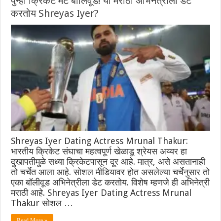
पुन्हा क्रिकेट मेट बॉलिवूड! या मराठी अभिनेत्रीला डेट
करतोय Shreyas Iyer?
Shreyas Iyer Dating Actress Mrunal Thakur:
भारतीय क्रिकेट संघाचा महत्वपूर्ण खेळाडू श्रेयस अय्यर हा
दुखापतीमुळे सध्या क्रिकेटपासून दूर आहे. मात्र, असे असतानाही
तो चर्चेत आला आहे. सोशल मीडियावर होत असलेल्या चर्चेनुसार तो
एका बॉलीवूड अभिनेत्रीला डेट करतोय. विशेष म्हणजे ही अभिनेत्री
मराठी आहे. Shreyas Iyer Dating Actress Mrunal
Thakur सोशल …
Read More »