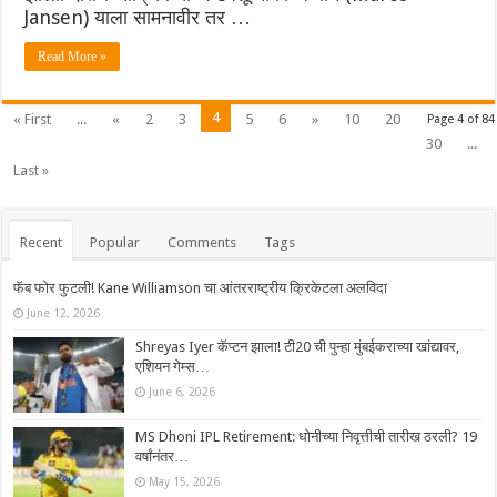
Jansen) याला सामनावीर तर …
Read More »
4
« First
...
«
2
3
5
6
»
10
20
Page 4 of 84
30
...
Last »
Recent
Popular
Comments
Tags
फॅब फोर फुटली! Kane Williamson चा आंतरराष्ट्रीय क्रिकेटला अलविदा
June 12, 2026
Shreyas Iyer कॅप्टन झाला! टी20 ची पुन्हा मुंबईकराच्या खांद्यावर,
एशियन गेम्स…
June 6, 2026
MS Dhoni IPL Retirement: धोनीच्या निवृत्तीची तारीख ठरली? 19
वर्षांनंतर…
May 15, 2026