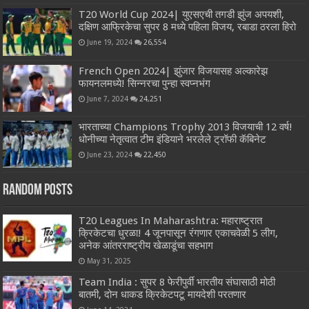
T20 World Cup 2024| युएसएची तगडी झुंज अपयशी,
दक्षिण आफ्रिकेचा सुपर 8 मध्ये पहिला विजय, रबाडा ठरला हिरो
June 19, 2024
26,554
French Open 2024| झुंजार विजयासह अल्कारेझ
फायनलमध्ये! सिन्नरचा पुन्हा स्वप्नभंग
June 7, 2024
24,251
भारताच्या Champions Trophy 2013 विजयाची 12 वर्ष!
धोनीच्या नेतृत्वात टीम इंडियाने भरलेले ट्रॉफी कॅबिनेट
June 23, 2024
22,450
Random Posts
T20 Leagues In Maharashtra: महाराष्ट्रात
क्रिकेटचा धुरळा! 4 जूनपासून रंगणार एकाचवेळी 5 लीग,
अनेक आंतरराष्ट्रीय खेळाडूंचा सहभाग
May 31, 2025
Team India : सुपर 8 फेरीपुर्वी भारतीय संघासाठी मोठी
बातमी, दोन धाकड क्रिकेटपटू मायदेशी परतणार