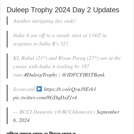
Duleep Trophy 2024 Day 2 Updates
Another intriguing day ends!
India A are off to a steady start at 134/2 in
response to India B's 321.
KL Rahul (23*) and Riyan Parag (27*) are at the
crease with India A trailing by 187
runs.
#DuleepTrophy
|
@IDFCFIRSTBank
Scorecard
https://t.co/eQyu38Erb1
pic.twitter.com/8GDqDxZ1r4
— BCCI Domestic (@BCCIdomestic)
September
6, 2024