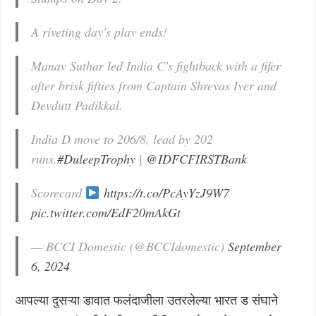
A riveting day's play ends!
Manav Suthar led India C's fightback with a fifer
after brisk fifties from Captain Shreyas Iyer and
Devdutt Padikkal.
India D move to 206/8, lead by 202
runs.
#DuleepTrophy
|
@IDFCFIRSTBank
Scorecard
https://t.co/PcAyYzJ9W7
pic.twitter.com/EdF20mAkGt
— BCCI Domestic (@BCCIdomestic)
September
6, 2024
आपल्या दुसऱ्या डावात फलंदाजीला उतरलेल्या भारत ड संघाने