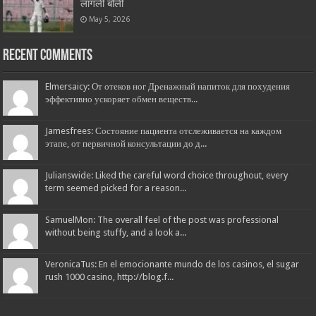
लागली बोली
May 5, 2026
Recent Comments
Elmersaicy: От отеков ног Дренажный напиток для похудения
эффективно ускоряет обмен веществ...
Jamesfrees: Состояние пациента отслеживается на каждом
этапе, от первичной консультации до д...
Julianswide: Liked the careful word choice throughout, every
term seemed picked for a reason...
SamuelMon: The overall feel of the post was professional
without being stuffy, and a look a...
VeronicaTus: En el emocionante mundo de los casinos, el sugar
rush 1000 casino, http://blog.f...