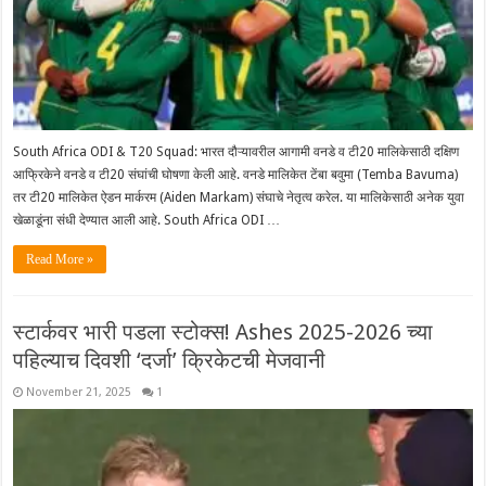
South Africa ODI & T20 Squad: भारत दौऱ्यावरील आगामी वनडे व टी20 मालिकेसाठी दक्षिण
आफ्रिकेने वनडे व टी20 संघांची घोषणा केली आहे. वनडे मालिकेत टेंबा बवुमा (Temba Bavuma)
तर टी20 मालिकेत ऐडन मार्करम (Aiden Markam) संघाचे नेतृत्व करेल. या मालिकेसाठी अनेक युवा
खेळाडूंना संधी देण्यात आली आहे. South Africa ODI …
Read More »
स्टार्कवर भारी पडला स्टोक्स! Ashes 2025-2026 च्या
पहिल्याच दिवशी ‘दर्जा’ क्रिकेटची मेजवानी
November 21, 2025
1