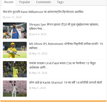
Recent
Popular
Comments
Tags
फॅब फोर फुटली! Kane Williamson चा आंतरराष्ट्रीय क्रिकेटला अलविदा
June 12, 2026
Shreyas Iyer कॅप्टन झाला! टी20 ची पुन्हा मुंबईकराच्या खांद्यावर,
एशियन गेम्स…
June 6, 2026
MS Dhoni IPL Retirement: धोनीच्या निवृत्तीची तारीख ठरली? 19
वर्षांनंतर…
May 15, 2026
पप्पांचा लाडका Urvil Patel बनला CSK चा गेमचेंजर! 13 चेंडूत
अर्धशतक आणि…
May 10, 2026
कोण आहे हा Kartik Sharma? 19 व्या वर्षी 14 कोटींची लागली बोली
May 5, 2026