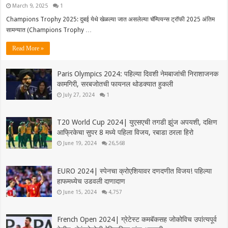
March 9, 2025
1
Champions Trophy 2025: दुबई येथे खेळल्या जात असलेल्या चॅम्पियन्स ट्रॉफी 2025 अंतिम
सामन्यात (Champions Trophy …
Read More »
Paris Olympics 2024: पहिल्या दिवशी नेमबाजांची निराशाजनक
कामगिरी, सरबजोतची फायनल थोडक्यात हुकली
July 27, 2024
1
T20 World Cup 2024| युएसएची तगडी झुंज अपयशी, दक्षिण
आफ्रिकेचा सुपर 8 मध्ये पहिला विजय, रबाडा ठरला हिरो
June 19, 2024
26,568
EURO 2024| स्पेनचा क्रोएशियावर दणदणीत विजय! पहिल्या
हाफमध्येच उडवली दाणादाण
June 15, 2024
4,757
French Open 2024| ग्रेटेस्ट कमबॅकसह जोकोविच उपांत्यपूर्व