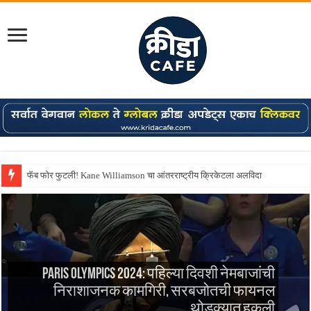
फॅब फोर फुटली! Kane Williamson चा आंतरराष्ट्रीय क्रिकेटला अलविदा
Shreyas Iyer कॅप्टन झाला! टी20 ची पुन्हा मुंबईकराच्या खांद्यावर, एशियन गेम्स…
Paris Olympics 2024: पहिल्या दिवशी नेमबाजांची
निराशाजनक कामगिरी, सरबजोतची फायनल
थोडक्यात हुकली