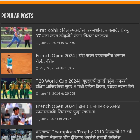
Popular Posts
Virat Kohli : विश्वचषकातील ‘रनमशीन’, बांगलादेशविरुद्ध
37 धावा करत कोहलीने केला ‘विराट’ पराक्रम
June 22, 2024
37,830
French Open 2024| यंदा फक्त राफासाठीच भरणार
रोलॅंड गॅरोस
May 26, 2024
36,972
T20 World Cup 2024| युएसएची तगडी झुंज अपयशी,
दक्षिण आफ्रिकेचा सुपर 8 मध्ये पहिला विजय, रबाडा ठरला हिरो
June 19, 2024
26,568
French Open 2024| झुंजार विजयासह अल्कारेझ
फायनलमध्ये! सिन्नरचा पुन्हा स्वप्नभंग
June 7, 2024
24,254
भारताच्या Champions Trophy 2013 विजयाची 12 वर्ष!
धोनीच्या नेतृत्वात टीम इंडियाने भरलेले ट्रॉफी कॅबिनेट