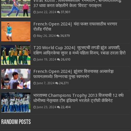
Virat Kohli : विश्वचषकातील ‘रनमशीन’, बांगलादेशविरुद्ध
37 धावा करत कोहलीने केला ‘विराट’ पराक्रम
June 22, 2024
37,901
French Open 2024| यंदा फक्त राफासाठीच भरणार
रोलॅंड गॅरोस
May 26, 2024
36,979
T20 World Cup 2024| युएसएची तगडी झुंज अपयशी,
दक्षिण आफ्रिकेचा सुपर 8 मध्ये पहिला विजय, रबाडा ठरला हिरो
June 19, 2024
26,610
French Open 2024| झुंजार विजयासह अल्कारेझ
फायनलमध्ये! सिन्नरचा पुन्हा स्वप्नभंग
June 7, 2024
24,271
भारताच्या Champions Trophy 2013 विजयाची 12 वर्ष!
धोनीच्या नेतृत्वात टीम इंडियाने भरलेले ट्रॉफी कॅबिनेट
June 23, 2024
22,494
Random Posts