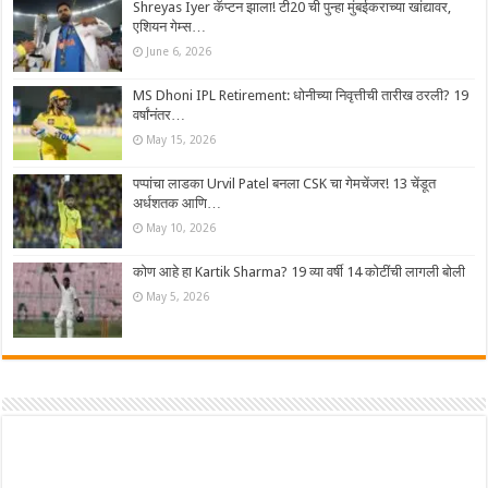
Shreyas Iyer कॅप्टन झाला! टी20 ची पुन्हा मुंबईकराच्या खांद्यावर,
एशियन गेम्स…
June 6, 2026
MS Dhoni IPL Retirement: धोनीच्या निवृत्तीची तारीख ठरली? 19
वर्षांनंतर…
May 15, 2026
पप्पांचा लाडका Urvil Patel बनला CSK चा गेमचेंजर! 13 चेंडूत
अर्धशतक आणि…
May 10, 2026
कोण आहे हा Kartik Sharma? 19 व्या वर्षी 14 कोटींची लागली बोली
May 5, 2026