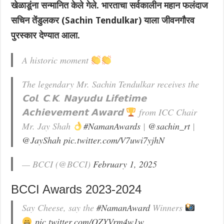
खेळाडूंना सन्मानित केले गेले. भारताचा सर्वकालीन महान फलंदाज
सचिन तेंडुलकर (Sachin Tendulkar) याला जीवनगौरव
पुरस्कार देण्यात आला.
A historic moment
The legendary Mr. Sachin Tendulkar receives the
𝗖𝗼𝗹. 𝗖.𝗞. 𝗡𝗮𝘆𝘂𝗱𝘂 𝗟𝗶𝗳𝗲𝘁𝗶𝗺𝗲
𝗔𝗰𝗵𝗶𝗲𝘃𝗲𝗺𝗲𝗻𝘁 𝗔𝘄𝗮𝗿𝗱
from ICC Chair
Mr. Jay Shah
#NamanAwards
|
@sachin_rt
|
@JayShah
pic.twitter.com/V7uwi7yjhN
— BCCI (@BCCI)
February 1, 2025
BCCI Awards 2023-2024
Say Cheese, say the
#NamanAward
Winners
pic.twitter.com/QZYVrm4w1w