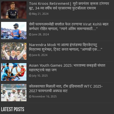
Toni Kroos Retirement| युरो कपनंतर क्रूस टांगणार
बूट, 34 व्या वर्षीच सर्व प्रकारच्या फुटबॉलला रामराम
May 21, 2024
सेमी फायनलमध्येही सपशेल फेल ठरणाऱ्या Virat Kohli बद्दल
कर्णधार रोहित म्हणाला, “त्याने अंतिम सामन्यासाठी…”
June 28, 2024
Narendra Modi ना आल्या इंग्लंडच्या क्रिकेटपटू
मित्राच्या शुभेच्छा, ट्विट करत म्हणाला, “आणखी एक…”
June 8, 2024
Asian Youth Games 2025: भारताच्या कबड्डी संघात
महाराष्ट्राचे सहा जण
July 10, 2025
कोलकात्यात मिळाली मात, टीम इंडियासाठी WTC 2025-
2027 फायनलची अवघड वाट
November 16, 2025
Latest Posts