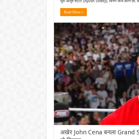
युवा आयुष शेट्टी (Ayush Shetty), किरण जॉर्ज आणि एम. थ
Read More »
अखेर John Cena बनला Grand Sl