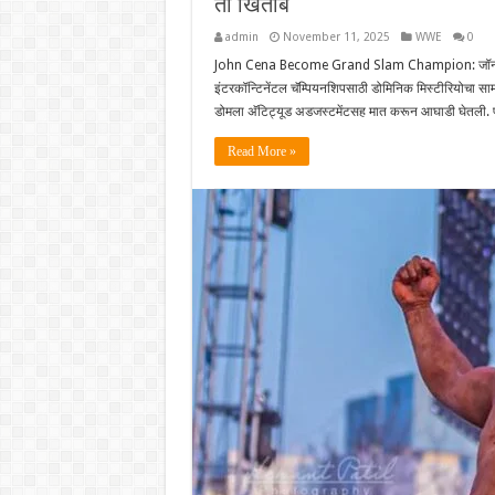
तो खिताब
admin
November 11, 2025
WWE
0
John Cena Become Grand Slam Champion: जॉन सीनाने य
इंटरकॉन्टिनेंटल चॅम्पियनशिपसाठी डोमिनिक मिस्टीरियोचा सा
डोमला अ‍ॅटिट्यूड अडजस्टमेंटसह मात करून आघाडी घेतली. परिण
Read More »