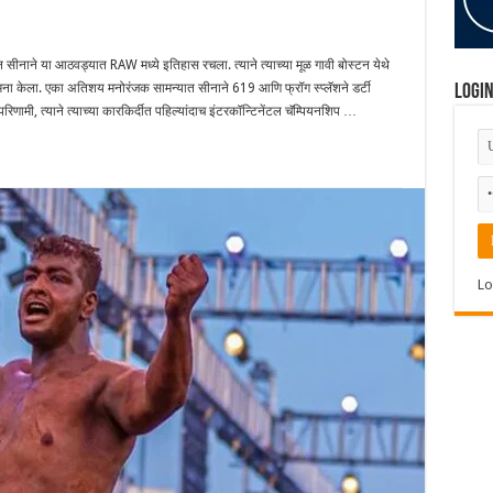
ा आठवड्यात RAW मध्ये इतिहास रचला. त्याने त्याच्या मूळ गावी बोस्टन येथे
मना केला. एका अतिशय मनोरंजक सामन्यात सीनाने 619 आणि फ्रॉग स्प्लॅशने डर्टी
Logi
ामी, त्याने त्याच्या कारकिर्दीत पहिल्यांदाच इंटरकॉन्टिनेंटल चॅम्पियनशिप …
Lo