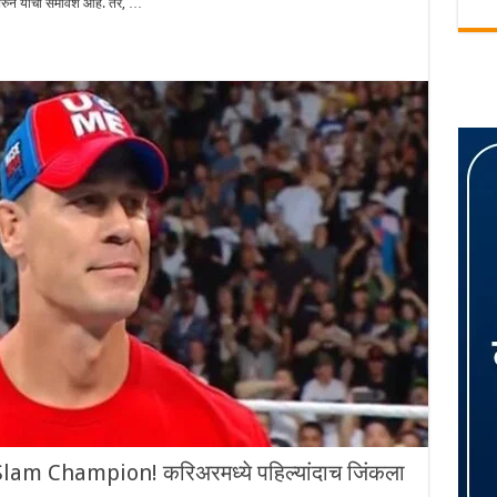
रुन यांचा समावेश आहे.‌ तर, …
am Champion! करिअरमध्ये पहिल्यांदाच जिंकला