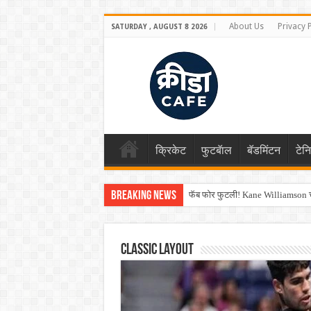
About Us
Privacy 
SATURDAY , AUGUST 8 2026
क्रिकेट
फुटबॅाल
बॅडमिंटन
टेन
Breaking News
फॅब फोर फुटली! Kane Williamson चा
Shreyas Iyer कॅप्टन झाला! टी20 ची पुन
Classic Layout