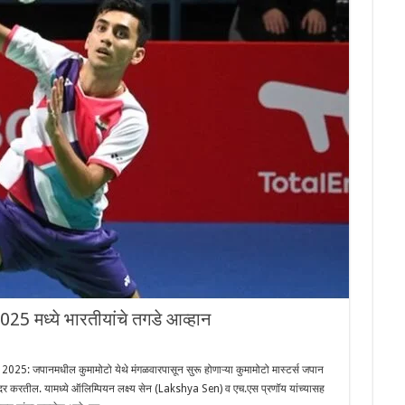
ध्ये भारतीयांचे तगडे आव्हान
पानमधील कुमामोटो येथे मंगळवारपासून सुरू होणाऱ्या कुमामोटो मास्टर्स जपान
ादर करतील. यामध्ये ऑलिम्पियन लक्ष्य सेन (Lakshya Sen) व एच.एस प्रणॉय यांच्यासह