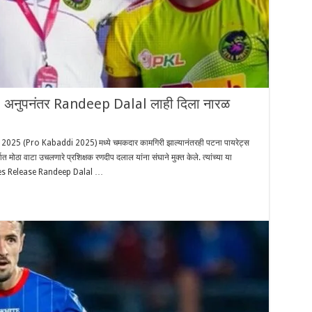
णय! अनुपनंतर Randeep Dalal लाही दिला नारळ
2025 (Pro Kabaddi 2025) मध्ये चमकदार कामगिरी झाल्यानंतरही पटना पायरेट्स
 मोठा वाटा उचलणारे प्रशिक्षक रणदीप दलाल यांना संघाने मुक्त केले. त्यांच्या या
Pirates Release Randeep Dalal …