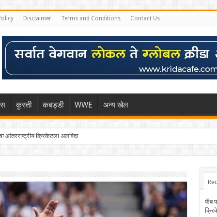
Policy
Disclaimer
Terms and Conditions
Contact Us
िस
कुस्ती
कबड्डी
WWE
अन्य खेल
 आंतरराष्ट्रीय क्रिकेटला अलविदा
्हा मुंबईकराच्या खांद्यावर, एशियन गेम्स…
Rec
फॅब 
क्रि