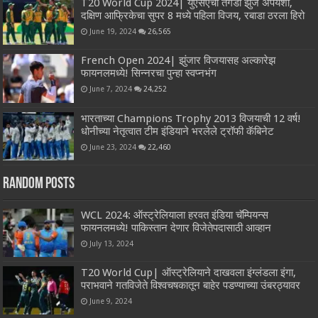
T20 World Cup 2024| युएसएची तगडी झुंज अपयशी,
दक्षिण आफ्रिकेचा सुपर 8 मध्ये पहिला विजय, रबाडा ठरला हिरो
June 19, 2024
26,565
French Open 2024| झुंजार विजयासह अल्कारेझ
फायनलमध्ये! सिन्नरचा पुन्हा स्वप्नभंग
June 7, 2024
24,252
भारताच्या Champions Trophy 2013 विजयाची 12 वर्ष!
धोनीच्या नेतृत्वात टीम इंडियाने भरलेले ट्रॉफी कॅबिनेट
June 23, 2024
22,460
Random Posts
WCL 2024: ऑस्ट्रेलियाला हरवत इंडिया चॅम्पियन्स
फायनलमध्ये! पाकिस्तान देणार विजेतेपदासाठी आव्हान
July 13, 2024
T20 World Cup| ऑस्ट्रेलियाने दाखवला इंग्लंडला इंगा,
पराभवाने गतविजेते विश्वचषकातून बाहेर पडण्याच्या उंबरठ्यावर
June 9, 2024