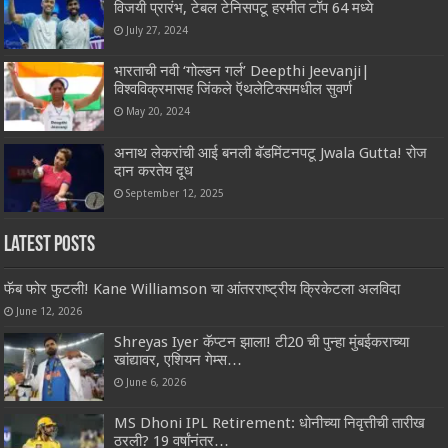
विजयी प्रारंभ, टेबल टेनिसपटू हरमीत टॉप 64 मध्ये
July 27, 2024
भारताची नवी ‘गोल्डन गर्ल’ Deepthi Jeevanji|
विश्वविक्रमासह जिंकले ऍथलेटिक्समधील सुवर्ण
May 20, 2024
अनाथ लेकरांची आई बनली बॅडमिंटनपटू Jwala Gutta! रोज
दान करतेय दूध
September 12, 2025
Latest Posts
फॅब फोर फुटली! Kane Williamson चा आंतरराष्ट्रीय क्रिकेटला अलविदा
June 12, 2026
Shreyas Iyer कॅप्टन झाला! टी20 ची पुन्हा मुंबईकराच्या
खांद्यावर, एशियन गेम्स…
June 6, 2026
MS Dhoni IPL Retirement: धोनीच्या निवृत्तीची तारीख
ठरली? 19 वर्षांनंतर…