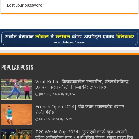
Lost your password?
Popular Posts
Virat Kohli : विश्वचषकातील ‘रनमशीन’, बांगलादेशविरुद्ध
37 धावा करत कोहलीने केला ‘विराट’ पराक्रम
June 22, 2024
38,074
French Open 2024| यंदा फक्त राफासाठीच भरणार
रोलॅंड गॅरोस
May 26, 2024
36,996
T20 World Cup 2024| युएसएची तगडी झुंज अपयशी,
दक्षिण आफ्रिकेचा सुपर 8 मध्ये पहिला विजय, रबाडा ठरला हिरो