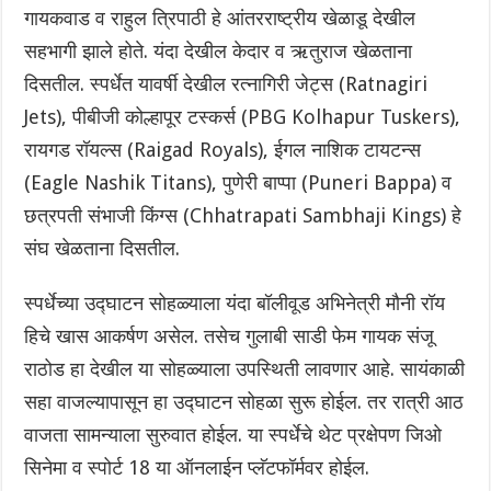
गायकवाड व राहुल त्रिपाठी हे आंतरराष्ट्रीय खेळाडू देखील
सहभागी झाले होते. यंदा देखील केदार व ऋतुराज खेळताना
दिसतील. स्पर्धेत यावर्षी देखील रत्नागिरी जेट्स (Ratnagiri
Jets), पीबीजी कोल्हापूर टस्कर्स (PBG Kolhapur Tuskers),
रायगड रॉयल्स (Raigad Royals), ईगल नाशिक टायटन्स
(Eagle Nashik Titans), पुणेरी बाप्पा (Puneri Bappa) व
छत्रपती संभाजी किंग्स (Chhatrapati Sambhaji Kings) हे
संघ खेळताना दिसतील.
स्पर्धेच्या उद्घाटन सोहळ्याला यंदा बॉलीवूड अभिनेत्री मौनी रॉय
हिचे खास आकर्षण असेल. तसेच गुलाबी साडी फेम गायक संजू
राठोड हा देखील या सोहळ्याला उपस्थिती लावणार आहे. सायंकाळी
सहा वाजल्यापासून हा उद्घाटन सोहळा सुरू होईल. तर रात्री आठ
वाजता सामन्याला सुरुवात होईल. या स्पर्धेचे थेट प्रक्षेपण जिओ
सिनेमा व स्पोर्ट 18 या ऑनलाईन प्लॅटफॉर्मवर होईल.