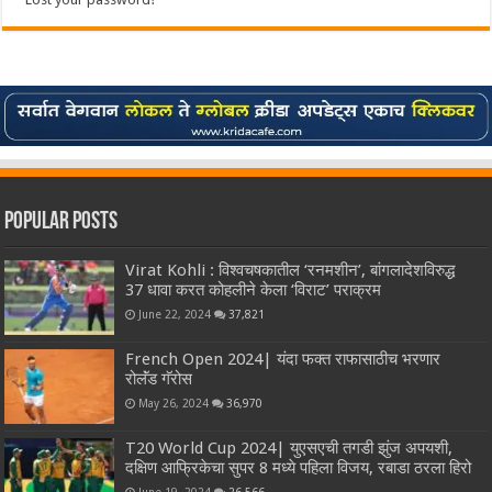
Popular Posts
Virat Kohli : विश्वचषकातील ‘रनमशीन’, बांगलादेशविरुद्ध
37 धावा करत कोहलीने केला ‘विराट’ पराक्रम
June 22, 2024
37,821
French Open 2024| यंदा फक्त राफासाठीच भरणार
रोलॅंड गॅरोस
May 26, 2024
36,970
T20 World Cup 2024| युएसएची तगडी झुंज अपयशी,
दक्षिण आफ्रिकेचा सुपर 8 मध्ये पहिला विजय, रबाडा ठरला हिरो