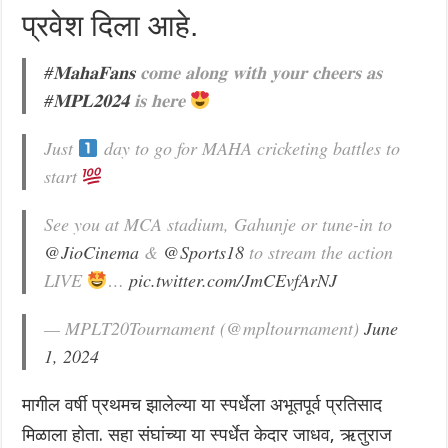
प्रवेश दिला आहे.
#𝐌𝐚𝐡𝐚𝐅𝐚𝐧𝐬
𝐜𝐨𝐦𝐞 𝐚𝐥𝐨𝐧𝐠 𝐰𝐢𝐭𝐡 𝐲𝐨𝐮𝐫 𝐜𝐡𝐞𝐞𝐫𝐬 𝐚𝐬
#𝐌𝐏𝐋𝟐𝟎𝟐𝟒
𝐢𝐬 𝐡𝐞𝐫𝐞
Just
day to go for MAHA cricketing battles to
start
See you at MCA stadium, Gahunje or tune-in to
@JioCinema
&
@Sports18
to stream the action
LIVE
…
pic.twitter.com/JmCEvfArNJ
— MPLT20Tournament (@mpltournament)
June
1, 2024
मागील वर्षी प्रथमच झालेल्या या स्पर्धेला अभूतपूर्व प्रतिसाद
मिळाला होता. सहा संघांच्या या स्पर्धेत केदार जाधव, ऋतुराज