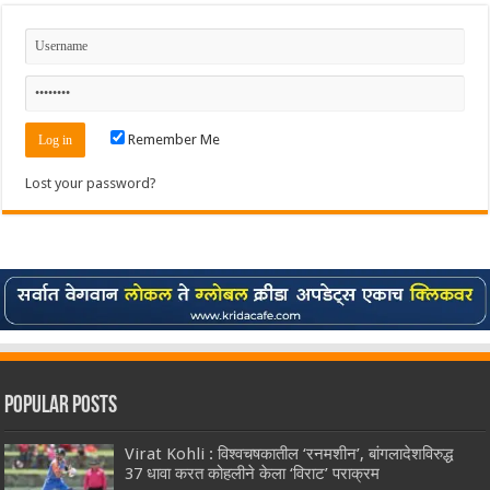
Remember Me
Lost your password?
Popular Posts
Virat Kohli : विश्वचषकातील ‘रनमशीन’, बांगलादेशविरुद्ध
37 धावा करत कोहलीने केला ‘विराट’ पराक्रम