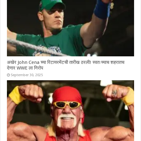
अखेर John Cena च्या रिटायरमेंटची तारीख ठरली! स्वतःच्याच शहरातच
देणार WWE ला निरोप
September 30, 2025