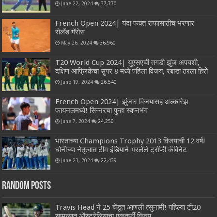
June 22, 2024
37,770
French Open 2024| यंदा फक्त राफासाठीच भरणार
रोलॅंड गॅरोस
May 26, 2024
36,960
T20 World Cup 2024| युएसएची तगडी झुंज अपयशी,
दक्षिण आफ्रिकेचा सुपर 8 मध्ये पहिला विजय, रबाडा ठरला हिरो
June 19, 2024
26,540
French Open 2024| झुंजार विजयासह अल्कारेझ
फायनलमध्ये! सिन्नरचा पुन्हा स्वप्नभंग
June 7, 2024
24,250
भारताच्या Champions Trophy 2013 विजयाची 12 वर्ष!
धोनीच्या नेतृत्वात टीम इंडियाने भरलेले ट्रॉफी कॅबिनेट
June 23, 2024
22,439
Random Posts
Travis Head ने 25 चेंडूत आणली त्सुनामी! पहिल्या टी20
सामन्यात ऑस्ट्रेलियाचा एकतर्फी विजय