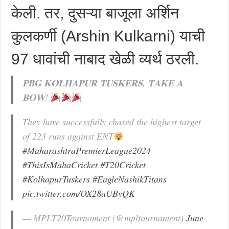
केली. तर, दुसऱ्या बाजूला अर्शिन
कुलकर्णी (Arshin Kulkarni) याची
97 धावांची नाबाद खेळी व्यर्थ ठरली.
𝐏𝐁𝐆 𝐊𝐎𝐋𝐇𝐀𝐏𝐔𝐑 𝐓𝐔𝐒𝐊𝐄𝐑𝐒, 𝐓𝐀𝐊𝐄 𝐀
𝐁𝐎𝐖!
They have successfully chased the highest target
of 223 runs against ENT
#MaharashtraPremierLeague2024
#ThisIsMahaCricket
#T20Cricket
#KolhapurTuskers
#EagleNashikTitans
pic.twitter.com/OX28aUByQK
— MPLT20Tournament (@mpltournament)
June