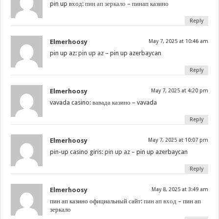
pin up вход:
пин ап зеркало
– пинап казино
Reply
Elmerhoosy
May 7, 2025 at 10:46 am
pin up az:
pin up az
– pin up azerbaycan
Reply
Elmerhoosy
May 7, 2025 at 4:20 pm
vavada casino:
вавада казино
– vavada
Reply
Elmerhoosy
May 7, 2025 at 10:07 pm
pin-up casino giris:
pin up az
– pin up azerbaycan
Reply
Elmerhoosy
May 8, 2025 at 3:49 am
пин ап казино официальный сайт:
пин ап вход
– пин ап
зеркало