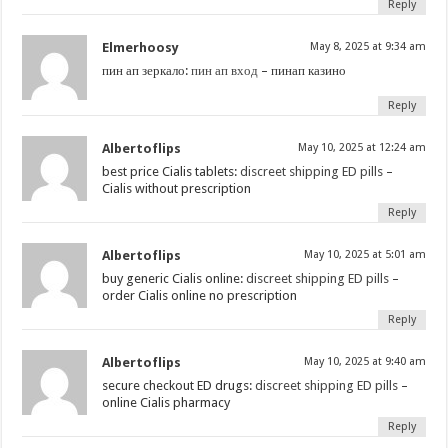
Reply
Elmerhoosy
May 8, 2025 at 9:34 am
пин ап зеркало:
пин ап вход
– пинап казино
Reply
Albertoflips
May 10, 2025 at 12:24 am
best price Cialis tablets:
discreet shipping ED pills
–
Cialis without prescription
Reply
Albertoflips
May 10, 2025 at 5:01 am
buy generic Cialis online:
discreet shipping ED pills
–
order Cialis online no prescription
Reply
Albertoflips
May 10, 2025 at 9:40 am
secure checkout ED drugs:
discreet shipping ED pills
–
online Cialis pharmacy
Reply