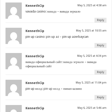
KennethCip
May 5, 2025 at 4:58 am
vavada casino:
вавада
– вавада зеркало
Reply
KennethCip
May 5, 2025 at 10:55 am
pin up casino:
pin up az
– pin up azerbaycan
Reply
KennethCip
May 5, 2025 at 4:34 pm
вавада официальный сайт:
вавада зеркало
– вавада
официальный сайт
Reply
KennethCip
May 5, 2025 at 11:04 pm
pin up вход:
pin up вход
– пинап казино
Reply
KennethCip
May 6, 2025 at 5:46 am