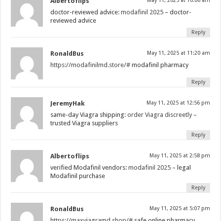
Albertoflips
May 11, 2025 at 10:06 am
doctor-reviewed advice:
modafinil 2025
– doctor-
reviewed advice
Reply
RonaldBus
May 11, 2025 at 11:20 am
https://modafinilmd.store/#
modafinil pharmacy
Reply
JeremyHak
May 11, 2025 at 12:56 pm
same-day Viagra shipping:
order Viagra discreetly
–
trusted Viagra suppliers
Reply
Albertoflips
May 11, 2025 at 2:58 pm
verified Modafinil vendors:
modafinil 2025
– legal
Modafinil purchase
Reply
RonaldBus
May 11, 2025 at 5:07 pm
https://maxviagramd.shop/#
safe online pharmacy