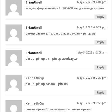
BrianUnell
May 2, 2025 at 4:04 pm
вавада официальный сайт:
vavada вход
– вавада казино
Reply
BrianUnell
May 2, 2025 at 9:22 pm
pin-up casino giris:
pin up azerbaycan
– pinup az
Reply
BrianUnell
May 3, 2025 at 2:08 am
pin up:
pin up az
– pin up azerbaycan
Reply
KennethCip
May 3, 2025 at 2:29 pm
pin up:
pin up casino
– pin-up
Reply
KennethCip
May 3, 2025 at 7:53 pm
пин ап зеркало:
пин ап казино
– пин ап зеркало