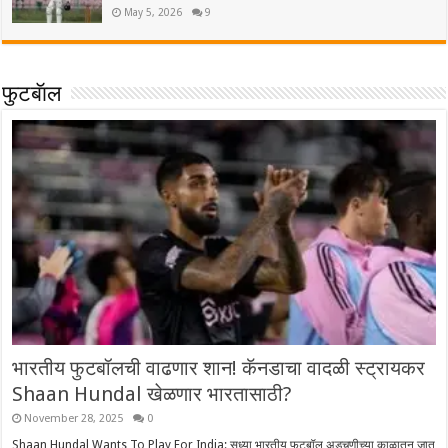
May 5, 2026
9
फुटबॅाल
भारतीय फुटबॉलची वाढणार शान! कॅनडाचा वादळी स्ट्रायकर
Shaan Hundal खेळणार भारतासाठी?
November 28, 2025
0
Shaan Hundal Wants To Play For India: सध्या भारतीय फुटबॉल अडचणीच्या काळातून जात