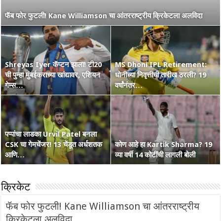
नाशिककर Ramakrishna Ghosh ची IPL 2026 रणांगणात एन्ट्री! अफाट
फॅब फोर फुटली! Kane Williamson चा आंतरराष्ट्रीय क्रिकेटला अलविदा
मेहनत आणि CSK चा विश्वास…
Shreyas Iyer कॅप्टन झाला! टी20
MS Dhoni IPL Retirement:
वंडर बॉय Vaibhav Suryavanshi
ची पुन्हा मुंबईकराच्या खांद्यावर, एशियन
कोण हा Raghu Sharma? वय 33,
धोनीच्या निवृत्तीची तारीख ठरली? 19
चा आणखी एक शतकी धमाका! 36 चेंडूत
गेम्स…
कृष्णभक्त, शेन वॉर्न आणि बरंच काही
वर्षांनंतर…
…
पप्पांचा लाडका Urvil Patel बनला
CSK चा गेमचेंजर! 13 चेंडूत अर्धशतक
सरपंच श्रेयसच्या Punjab Kings चा
कोण आहे हा Kartik Sharma? 19
Australia Retain The Ashes
आणि…
वर्ल्ड रेकॉर्ड! दिल्लीविरूद्ध चेस केले 264
व्या वर्षी 14 कोटींची लागली बोली
2025-2026
क्रिकेट
फॅब फोर फुटली! Kane Williamson चा आंतरराष्ट्रीय
क्रिकेटला अलविदा