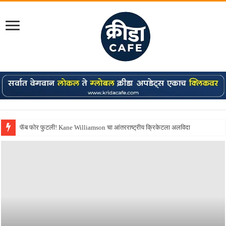
Shreyas Iyer कॅप्टन झाला! टी20 ची पुन्हा मुंबईकराच्या खांद्यावर, एशियन गेम्स…