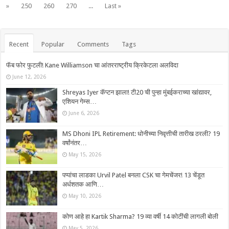
»
250
260
270
...
Last »
Recent
Popular
Comments
Tags
फॅब फोर फुटली! Kane Williamson चा आंतरराष्ट्रीय क्रिकेटला अलविदा
June 12, 2026
Shreyas Iyer कॅप्टन झाला! टी20 ची पुन्हा मुंबईकराच्या खांद्यावर,
एशियन गेम्स…
June 6, 2026
MS Dhoni IPL Retirement: धोनीच्या निवृत्तीची तारीख ठरली? 19
वर्षांनंतर…
May 15, 2026
पप्पांचा लाडका Urvil Patel बनला CSK चा गेमचेंजर! 13 चेंडूत
अर्धशतक आणि…
May 10, 2026
कोण आहे हा Kartik Sharma? 19 व्या वर्षी 14 कोटींची लागली बोली
May 5, 2026