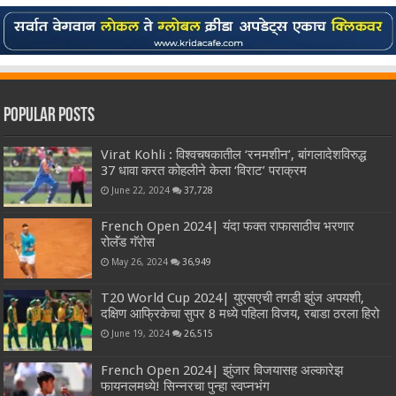
Popular Posts
Virat Kohli : विश्वचषकातील ‘रनमशीन’, बांगलादेशविरुद्ध
37 धावा करत कोहलीने केला ‘विराट’ पराक्रम
June 22, 2024
37,728
French Open 2024| यंदा फक्त राफासाठीच भरणार
रोलॅंड गॅरोस
May 26, 2024
36,949
T20 World Cup 2024| युएसएची तगडी झुंज अपयशी,
दक्षिण आफ्रिकेचा सुपर 8 मध्ये पहिला विजय, रबाडा ठरला हिरो
June 19, 2024
26,515
French Open 2024| झुंजार विजयासह अल्कारेझ
फायनलमध्ये! सिन्नरचा पुन्हा स्वप्नभंग