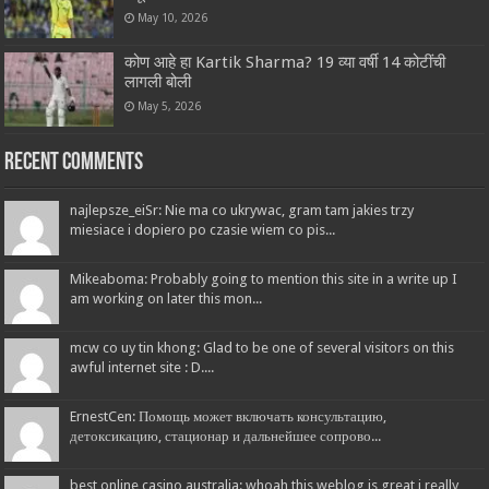
May 10, 2026
कोण आहे हा Kartik Sharma? 19 व्या वर्षी 14 कोटींची
लागली बोली
May 5, 2026
Recent Comments
najlepsze_eiSr: Nie ma co ukrywac, gram tam jakies trzy
miesiace i dopiero po czasie wiem co pis...
Mikeaboma: Probably going to mention this site in a write up I
am working on later this mon...
mcw co uy tin khong: Glad to be one of several visitors on this
awful internet site : D....
ErnestCen: Помощь может включать консультацию,
детоксикацию, стационар и дальнейшее сопрово...
best online casino australia: whoah this weblog is great i really