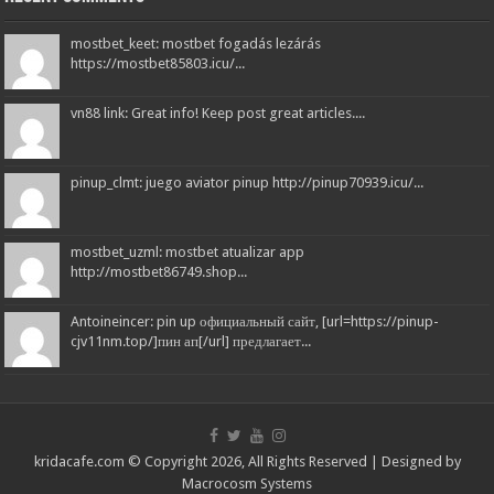
mostbet_keet: mostbet fogadás lezárás
https://mostbet85803.icu/...
vn88 link: Great info! Keep post great articles....
pinup_clmt: juego aviator pinup http://pinup70939.icu/...
mostbet_uzml: mostbet atualizar app
http://mostbet86749.shop...
Antoineincer: pin up официальный сайт, [url=https://pinup-
cjv11nm.top/]пин ап[/url] предлагает...
kridacafe.com © Copyright 2026, All Rights Reserved | Designed by
Macrocosm Systems