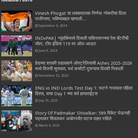
Vinesh Phogat चा धक्कादायक निर्णय! नोकरीचा दिला
राजीनामा, भविष्याबद्दल म्हणाली…
September 6, 2024
INDvPAK| न्यूयॉर्कमध्ये दिसली पाकिस्तानच्या पेस बॅटरीची
पॉवर, टीम इंडिया 119 वर ऑल-आऊट
June 9, 2024
हेडच्या शतकी तडाख्याने ऑस्ट्रेलियाची Ashes 2025-2026
मध्ये विजयी सुरुवात, पर्थ कसोटी दुसऱ्याच दिवशी निकाली
November 22, 2025
ENG vs IND Lords Test Day 1: रूटने गाजवला पहिला
दिवस, वाचा Day 1 च्या सर्व हायलाईट्स
July 10, 2025
Story Of Padmakar Shivalkar: 589 विकेट घेऊनही
पद्माकर शिवलकर अखेरपर्यंत वाटच पाहत राहिले
March 4, 2025