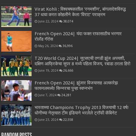
Virat Kohli : विश्वचषकातील ‘रनमशीन’, बांगलादेशविरुद्ध
37 धावा करत कोहलीने केला ‘विराट’ पराक्रम
June 22, 2024
38,074
French Open 2024| यंदा फक्त राफासाठीच भरणार
रोलॅंड गॅरोस
May 26, 2024
36,996
T20 World Cup 2024| युएसएची तगडी झुंज अपयशी,
दक्षिण आफ्रिकेचा सुपर 8 मध्ये पहिला विजय, रबाडा ठरला हिरो
June 19, 2024
26,666
French Open 2024| झुंजार विजयासह अल्कारेझ
फायनलमध्ये! सिन्नरचा पुन्हा स्वप्नभंग
June 7, 2024
24,281
भारताच्या Champions Trophy 2013 विजयाची 12 वर्ष!
धोनीच्या नेतृत्वात टीम इंडियाने भरलेले ट्रॉफी कॅबिनेट
June 23, 2024
22,558
Random Posts