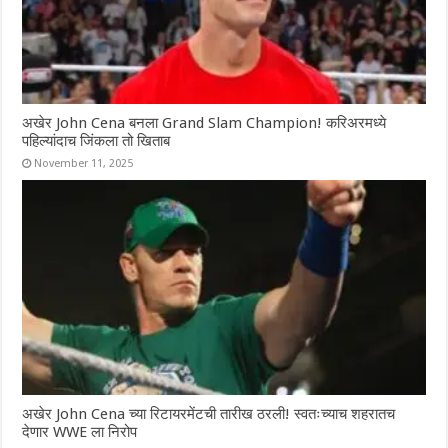
अखेर John Cena बनला Grand Slam Champion! करिअरमध्ये
पहिल्यांदाच जिंकला तो खिताब
November 11, 2025
अखेर John Cena च्या रिटायरमेंटची तारीख ठरली! स्वतःच्याच शहरातच
देणार WWE ला निरोप