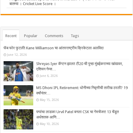
बातम्या । Cricket Live Score ।
Recent
Popular
Comments
Tags
फॅब फोर फुटली! Kane Williamson चा आंतरराष्ट्रीय क्रिकेटला अलविदा
June 12, 2026
Shreyas Iyer कॅप्टन झाला! टी20 ची पुन्हा मुंबईकराच्या खांद्यावर,
एशियन गेम्स…
June 6, 2026
MS Dhoni IPL Retirement: धोनीच्या निवृत्तीची तारीख ठरली? 19
वर्षांनंतर…
May 15, 2026
पप्पांचा लाडका Urvil Patel बनला CSK चा गेमचेंजर! 13 चेंडूत
अर्धशतक आणि…
May 10, 2026