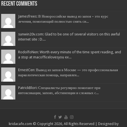
Recent Comments
Jamesfrees: В Новороссийске вывод из запоя – это курс
лечения, помогающий полностью снять си...
sunwin20v.com: Glad to be one of several visitors on this awful
internet site : D....
RodolfoNen: Worth every minute of the time spent reading, and
a stop at macofficelovesyou ex...
ErnestCen: Вывод из запоя в Москве — это профессиональная
наркологическая помощь, направлен...
PatrickBlori: Специалисты регулярно помогают при
интоксикации, запоях, абстиненции и сложных с...
kridacafe.com © Copyright 2026, All Rights Reserved | Designed by