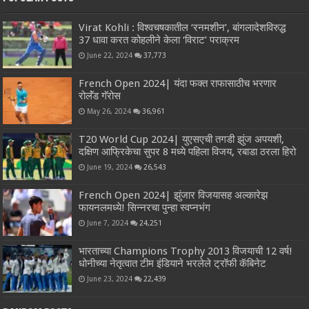
Virat Kohli : विश्वचषकातील ‘रनमशीन’, बांगलादेशविरुद्ध
37 धावा करत कोहलीने केला ‘विराट’ पराक्रम
June 22, 2024
37,773
French Open 2024| यंदा फक्त राफासाठीच भरणार
रोलॅंड गॅरोस
May 26, 2024
36,961
T20 World Cup 2024| युएसएची तगडी झुंज अपयशी,
दक्षिण आफ्रिकेचा सुपर 8 मध्ये पहिला विजय, रबाडा ठरला हिरो
June 19, 2024
26,543
French Open 2024| झुंजार विजयासह अल्कारेझ
फायनलमध्ये! सिन्नरचा पुन्हा स्वप्नभंग
June 7, 2024
24,251
भारताच्या Champions Trophy 2013 विजयाची 12 वर्ष!
धोनीच्या नेतृत्वात टीम इंडियाने भरलेले ट्रॉफी कॅबिनेट
June 23, 2024
22,439