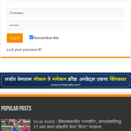
Remember Me
Lost your password?
Popular Posts
Virat Kohli : विश्वचषकातील ‘रनमशीन’, बांगलादेशविरुद्ध
37 धावा करत कोहलीने केला ‘विराट’ पराक्रम