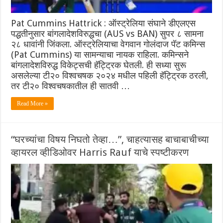
Pat Cummins Hattrick : ऑस्ट्रेलिया संघाने डीएलएस
पद्धतीनुसार बांगलादेशविरुद्धचा (AUS vs BAN) सुपर ८ सामना
२८ धावांनी जिंकला. ऑस्ट्रेलियाचा वेगवान गोलंदाज पॅट कमिन्स
(Pat Cummins) या सामन्याचा नायक राहिला. कमिन्सने
बांगलादेशविरुद्ध विकेट्सची हॅट्ट्रिक घेतली. ही सध्या सुरू
असलेल्या टी२० विश्वचषक २०२४ मधील पहिली हॅट्ट्रिक ठरली,
तर टी२० विश्वचषकातील ही सातवी …
Read More »
“घरच्यांचा विषय निघतो तेव्हा…”, चाहत्यासह बाचाबाचीच्या
व्हायरल व्हीडिओवर Harris Rauf याचे स्पष्टीकरण