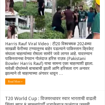
Harris Rauf Viral Video : टी20 विश्वचषक 2024च्या
साखळी फेरीच्या टप्प्यातूनच बाहेर पडल्याने पाकिस्तान क्रिकेट
संघाला चाहत्यांच्या रोषाला सामोरे जावे लागत आहे. यादरम्यान
पाकिस्तानचा वेगवान गोलंदाज हरिस राउफ (Pakistani
Bowler Harris Rauf) याचा सामना एका चाहत्याशी झाला.
यावेळी दोघांमध्ये बाचाबाची झाली आणि हरिसला राग अनावर
झाल्याने तो चाहत्याच्या अंगावर धावून …
Read More »
T20 World Cup : विजयरथावर स्वार भारताची वाढली
चिंता! सुपर 8 सामन्यांपूर्वी धडाकेबाज फलंदाज जखमी