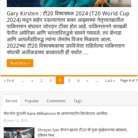
Gary Kirsten : टी20 विश्वचषक 2024 (T20 World Cup
2024) मधून बाहेर पडल्यानंतर बाबर आझमच्या नेतृत्त्वाखालील
पाकिस्तान संघावर जोरदार टीका होत आहे. पाकिस्तानने साखळी
फेरीत अमेरिका आणि भारताविरुद्धचे सामने गमावले. तर कॅनडा
आणि आयर्लंडविरुद्ध त्यांना जेमतेम विजय मिळवता आला.
2022च्या टी20 विश्वचषकाचा उपविजेता राहिलेल्या पाकिस्तान
संघाची अलीकडच्या काळातली ही सर्वात …
Read More »
4
« First
...
«
2
3
5
6
»
...
Last »
Page 4 of 7
Recent
Popular
Comments
Tags
फॅब फोर फुटली! Kane Williamson चा आंतरराष्ट्रीय क्रिकेटला अलविदा
June 12, 2026
Shreyas Iyer कॅप्टन झाला! टी20 ची पुन्हा मुंबईकराच्या खांद्यावर,
एशियन गेम्स…