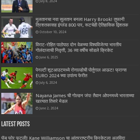
July 8, 2024
मुलतानचा नवा सुलतान बनला Harry Brook! तुफानी
त्रिशतकासह इंग्लंड 800 पार, रूटचेही ऐतिहासिक द्विशतक
October 10, 2024
विराट-रोहित पाठोपाठ दोन वेळच्या विश्वविजेत्या भारतीय
गोलंदाजाची निवृत्ती, 36 व्या वर्षीच सोडले क्रिकेट
June 6, 2025
पेनल्टी शूटआउटमध्ये रोनाल्डोची पोर्तुगाल आऊट! फ्रान्स
EURO 2024 च्या उपांत्य फेरीत
July 6, 2024
Nayana James ची गोल्डन जंप! तैवान ओपनमध्ये भारताच्या
खात्यात तिसरे मेडल
June 2, 2024
Latest Posts
फॅब फोर फुटली! Kane Williamson चा आंतरराष्ट्रीय क्रिकेटला अलविदा