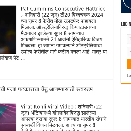
Pat Cummins Consecutive Hattrick
:- शनिवारी (22 जून) टी20 विश्वचषक 2024
च्या सुपर 8 फेरीत मोठा उलटफेर पाहायला
Logi
मिळाला. ऑस्ट्रेलियाविरुद्ध किंग्जटाउनच्या
मैदानावर झालेल्या सुपर 8 सामन्यात
अफगाणिस्तानने 21 धावांनी ऐतिहासिक विजय
मिळवला. हा सामना गमावल्याने ऑस्ट्रेलियाचा
उपांत्य फेरीतील मार्ग कठीण बनला आहे. मात्र या
गोलंदाज पॅट …
Lo
ेटची मजा! षटकाराचा चेंडू आणण्यासाठी स्टारडम
Virat Kohli Viral Video : शनिवारी (22
जून) अँटिग्वामध्ये बांगलादेशविरुद्ध झालेल्या
आपल्या दुसऱ्या सुपर 8 सामन्यात भारतीय संघाने
एकतर्फी विजय मिळवला. हा त्यांचा सुपर 8