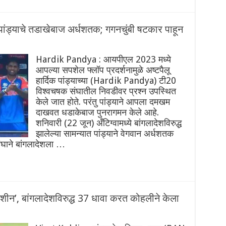
पांड्याचे तडाखेबाज अर्धशतक; गगनचुंबी षटकार पाहून
Hardik Pandya : आयपीएल 2023 मध्ये
आपल्या सपशेल फ्लॉप प्रदर्शनामुळे अष्टपैलू
हार्दिक पांड्याच्या (Hardik Pandya) टी20
विश्वचषक संघातील निवडीवर प्रश्न उपस्थित
केले जात होते. परंतु पांड्याने आपला दमखम
दाखवत धडाकेबाज पुनरागमन केले आहे.
शनिवारी (22 जून) अँटिग्वामध्ये बांगलादेशविरुद्ध
झालेल्या सामन्यात पांड्याने वेगवान अर्धशतक
संघाने बांगलादेशला …
ीन’, बांगलादेशविरुद्ध 37 धावा करत कोहलीने केला