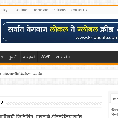
Policy
Disclaimer
Terms and Conditions
Contact Us
िस
कुस्ती
कबड्डी
WWE
अन्य खेल
 आंतरराष्ट्रीय क्रिकेटला अलविदा
Rec
up
फॅब 
क्रि
र्दिकची फिनिशिंग; भारताचे ऑस्ट्रेलियासमोर