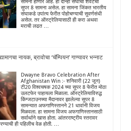
सामना होणार आहे. हा दोन्ही संघांचा शेवटचा
सुपर 8 सामना असेल. हा सामना जिंकत भारतीय
संघाकडे उपांत्य फेरीत पोहोचण्याची सुवर्णसंधी
असेल. तर ऑस्ट्रेलियासाठी ही करा अथवा
मराची लढत …
मागचा नायक, ब्रावोचा ‘चॅम्पियन’ गाण्यावर भन्नाट
Dwayne Bravo Celebration After
Afghanistan Win :- शनिवारी (22 जून)
टी20 विश्वचषक 2024 च्या सुपर 8 फेरीत मोठा
उलटफेर पाहायला मिळाला. ऑस्ट्रेलियाविरुद्ध
किंग्जटाउनच्या मैदानावर झालेल्या सुपर 8
सामन्यात अफगाणिस्तानने 21 धावांनी विजय
मिळवला. हा सामना विजय अफगाणिस्तानसाठी
सर्वार्थाने खास होता. आंतरराष्ट्रीय स्तरावर
रण्याची ही पहिलीच वेळ होती. …