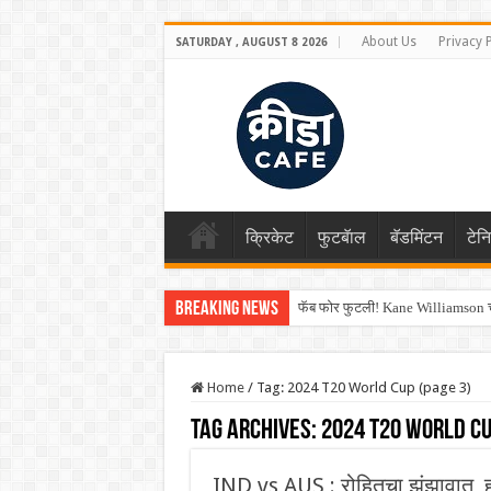
About Us
Privacy 
SATURDAY , AUGUST 8 2026
क्रिकेट
फुटबॅाल
बॅडमिंटन
टेन
Breaking News
फॅब फोर फुटली! Kane Williamson चा
Home
/
Tag:
2024 T20 World Cup
(page 3)
Tag Archives:
2024 T20 World C
IND vs AUS : रोहितचा झंझावात, हा