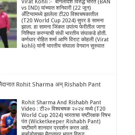
Virat Kohli :- बांगलादेश विरुद्ध भारत (BAN
vs IND) यांच्यात शनिवारी (22 जून)
अँटिग्वामध्ये झालेला टी20 विश्वचषकातील
(T20 World Cup 2024) सुपर 8 सामना
झाला. हा सामना जिंकत उपांत्य फेरीतील जागा
निश्चित करण्याची संधी भारतीय संघाकडे होती.
कर्णधार रोहित शर्मा आणि विराट कोहली (Virat
kohli) यांनी भारतीय संघाला वेगवान सुरुवात
भर मैदानात Rohit Sharma अन् Rishabh Pant
Rohit Sharma And Rishabh Pant
Video : टी२० विश्वचषक २०२४ मध्ये (T20
World Cup 2024) भारताचा यष्टीरक्षक रिषभ
पंत (Wicketkeeper Rishabh Pant)
यष्टीमागे शानदार प्रदर्शन करत आहे.
बार्बाडोसच्या मैदानावर भारत विरुद्ध