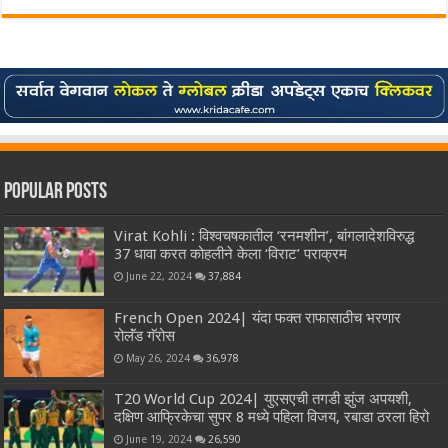
Popular Posts
Virat Kohli : विश्वचषकातील ‘रनमशीन’, बांगलादेशविरुद्ध
37 धावा करत कोहलीने केला ‘विराट’ पराक्रम
June 22, 2024
37,884
French Open 2024| यंदा फक्त राफासाठीच भरणार
रोलॅंड गॅरोस
May 26, 2024
36,978
T20 World Cup 2024| युएसएची तगडी झुंज अपयशी,
दक्षिण आफ्रिकेचा सुपर 8 मध्ये पहिला विजय, रबाडा ठरला हिरो
June 19, 2024
26,590