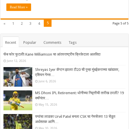
Read More »
5
«
1
2
3
4
Page 5 of 5
Recent
Popular
Comments
Tags
फॅब फोर फुटली! Kane Williamson चा आंतरराष्ट्रीय क्रिकेटला अलविदा
June 12, 2026
Shreyas Iyer कॅप्टन झाला! टी20 ची पुन्हा मुंबईकराच्या खांद्यावर,
एशियन गेम्स…
June 6, 2026
MS Dhoni IPL Retirement: धोनीच्या निवृत्तीची तारीख ठरली? 19
वर्षांनंतर…
May 15, 2026
पप्पांचा लाडका Urvil Patel बनला CSK चा गेमचेंजर! 13 चेंडूत
अर्धशतक आणि…
May 10, 2026