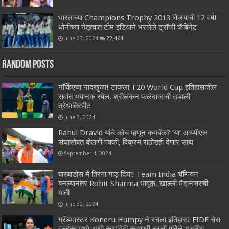
भारताच्या Champions Trophy 2013 विजयाची 12 वर्ष!
धोनीच्या नेतृत्वात टीम इंडियाने भरलेले ट्रॉफी कॅबिनेट
June 23, 2024
22,464
Random Posts
नॉर्किएचा नादखुळा! टाकला T20 World Cup इतिहासातील
सर्वात भयानक स्पेल, श्रीलंकन फलंदाजाची उडाली
त्रेधातिरपीट
June 3, 2024
Rahul Dravid यांचे कोच म्हणून कमबॅक? ‘या’ आयपीएल
संघासोबत बोलणी पक्की, विक्रम राठोडही देणार साथ
September 4, 2024
बारबाडोस में तिरंगा गाड़ दिया! Team India चॅम्पियन
बनल्यानंतर Rohit Sharma भावूक, खाल्ली मैदानावरची
माती
June 30, 2024
ग्रॅंडमास्टर Koneru Humpy ने रचला इतिहास! FIDE चेस