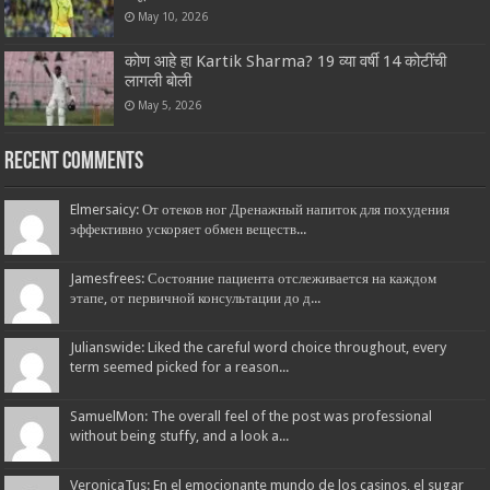
May 10, 2026
कोण आहे हा Kartik Sharma? 19 व्या वर्षी 14 कोटींची
लागली बोली
May 5, 2026
Recent Comments
Elmersaicy: От отеков ног Дренажный напиток для похудения
эффективно ускоряет обмен веществ...
Jamesfrees: Состояние пациента отслеживается на каждом
этапе, от первичной консультации до д...
Julianswide: Liked the careful word choice throughout, every
term seemed picked for a reason...
SamuelMon: The overall feel of the post was professional
without being stuffy, and a look a...
VeronicaTus: En el emocionante mundo de los casinos, el sugar