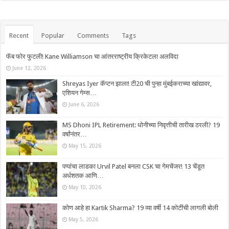
Recent
Popular
Comments
Tags
फॅब फोर फुटली! Kane Williamson चा आंतरराष्ट्रीय क्रिकेटला अलविदा
June 12, 2026
Shreyas Iyer कॅप्टन झाला! टी20 ची पुन्हा मुंबईकराच्या खांद्यावर,
एशियन गेम्स…
June 6, 2026
MS Dhoni IPL Retirement: धोनीच्या निवृत्तीची तारीख ठरली? 19
वर्षांनंतर…
May 15, 2026
पप्पांचा लाडका Urvil Patel बनला CSK चा गेमचेंजर! 13 चेंडूत
अर्धशतक आणि…
May 10, 2026
कोण आहे हा Kartik Sharma? 19 व्या वर्षी 14 कोटींची लागली बोली
May 5, 2026