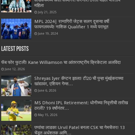
वर्ल्डकपमध्ये अशी कामगिरी करणारी ठरली पहिले भारतीय
महिला
July 21, 2025
MPL 2024| रत्नागिरी जेट्स सलग दुसऱ्या वर्षी
फायनलमध्ये! नाशिक Qualifier 1 मध्ये पराभूत
June 19, 2024
Latest Posts
फॅब फोर फुटली! Kane Williamson चा आंतरराष्ट्रीय क्रिकेटला अलविदा
June 12, 2026
Shreyas Iyer कॅप्टन झाला! टी20 ची पुन्हा मुंबईकराच्या
खांद्यावर, एशियन गेम्स…
June 6, 2026
MS Dhoni IPL Retirement: धोनीच्या निवृत्तीची तारीख
ठरली? 19 वर्षांनंतर…
May 15, 2026
पप्पांचा लाडका Urvil Patel बनला CSK चा गेमचेंजर! 13
चेंडूत अर्धशतक आणि…