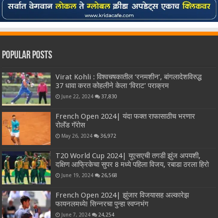
Popular Posts
Virat Kohli : विश्वचषकातील ‘रनमशीन’, बांगलादेशविरुद्ध
37 धावा करत कोहलीने केला ‘विराट’ पराक्रम
June 22, 2024
37,830
French Open 2024| यंदा फक्त राफासाठीच भरणार
रोलॅंड गॅरोस
May 26, 2024
36,972
T20 World Cup 2024| युएसएची तगडी झुंज अपयशी,
दक्षिण आफ्रिकेचा सुपर 8 मध्ये पहिला विजय, रबाडा ठरला हिरो
June 19, 2024
26,568
French Open 2024| झुंजार विजयासह अल्कारेझ
फायनलमध्ये! सिन्नरचा पुन्हा स्वप्नभंग
June 7, 2024
24,254