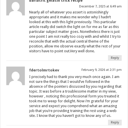
bariatric gelatin trick recipe
December 7, 2025 at 6:49 am
Nearly all of whatever you assert is astonishingly
appropriate and it makes me wonder why I hadn’t
looked at this with this light previously. This particular
article really did switch the light on for me as far as this
particular subject matter goes. Nonetheless there is just
one point I am not really too cozy with and whilst I try to
reconcile that with the actual central theme of the
position, allow me observe exactly what the rest of your
visitors have to point out.Very well done.
Reply
fdertolmrtokev
February 9, 2026 at 2:31 pm
I precisely had to thank you very much once again. I am
not sure the things that I would’ve followed in the
absence of the pointers discussed by you regarding that
topic. It was before a troublesome matter in my view,
however , noticing this professional form you treated it
took me to weep for delight. Now i’m grateful for your
service and expect you comprehend what an amazing
job that you’re providing training the rest using a web
site. I know that you haven’t got to know any of us.
Reply