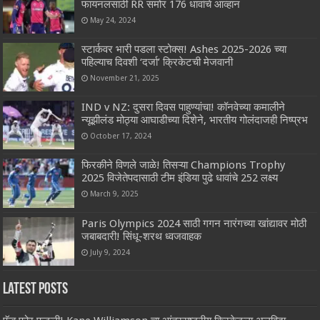
फायनलसाठी RR समोर 176 धावांचे आव्हान
May 24, 2024
स्टार्कवर भारी पडला स्टोक्स! Ashes 2025-2026 च्या
पहिल्याच दिवशी ‘दर्जा’ क्रिकेटची मेजवानी
November 21, 2025
IND v NZ: दुसरा दिवस पाहुण्यांचा! कॉनवेच्या कमालीने
न्यूझीलंड मोठ्या आघाडीच्या दिशेने, भारतीय गोलंदाजही निष्प्रभ
October 17, 2024
फिरकीने विणले जाळे! तिसऱ्या Champions Trophy
2025 विजेतेपदासाठी टीम इंडिया पुढे धावांचे 252 लक्ष्य
March 9, 2025
Paris Olympics 2024 साठी गगन नारंगच्या खांद्यावर मोठी
जबाबदारी! सिंधू-शरथ ध्वजवाहक
July 9, 2024
Latest Posts