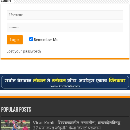
Login
Remember Me
Lost your password?
Popular Posts
Virat Kohli : विश्वचषकातील ‘रनमशीन’, बांगलादेशविरुद्ध
37 धावा करत कोहलीने केला ‘विराट’ पराक्रम