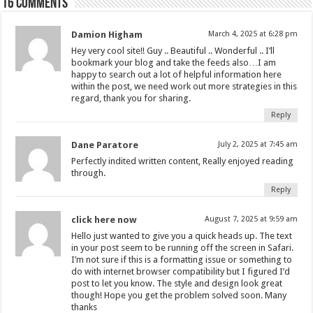
16 comments
Damion Higham
March 4, 2025 at 6:28 pm
Hey very cool site!! Guy .. Beautiful .. Wonderful .. I’ll
bookmark your blog and take the feeds also…I am
happy to search out a lot of helpful information here
within the post, we need work out more strategies in this
regard, thank you for sharing.
Reply
Dane Paratore
July 2, 2025 at 7:45 am
Perfectly indited written content, Really enjoyed reading
through.
Reply
click here now
August 7, 2025 at 9:59 am
Hello just wanted to give you a quick heads up. The text
in your post seem to be running off the screen in Safari.
I’m not sure if this is a formatting issue or something to
do with internet browser compatibility but I figured I’d
post to let you know. The style and design look great
though! Hope you get the problem solved soon. Many
thanks