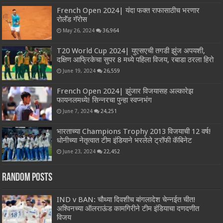
French Open 2024| यंदा फक्त राफासाठीच भरणार
रोलॅंड गॅरोस
May 26, 2024
36,964
T20 World Cup 2024| युएसएची तगडी झुंज अपयशी,
दक्षिण आफ्रिकेचा सुपर 8 मध्ये पहिला विजय, रबाडा ठरला हिरो
June 19, 2024
26,559
French Open 2024| झुंजार विजयासह अल्कारेझ
फायनलमध्ये! सिन्नरचा पुन्हा स्वप्नभंग
June 7, 2024
24,251
भारताच्या Champions Trophy 2013 विजयाची 12 वर्ष!
धोनीच्या नेतृत्वात टीम इंडियाने भरलेले ट्रॉफी कॅबिनेट
June 23, 2024
22,452
Random Posts
IND v BAN: चौथ्या दिवशीच बांगलादेश चेन्नईत चीत!
अश्विनच्या ऑलराऊंड कामगिरीने टीम इंडियाचा दणदणीत
विजय