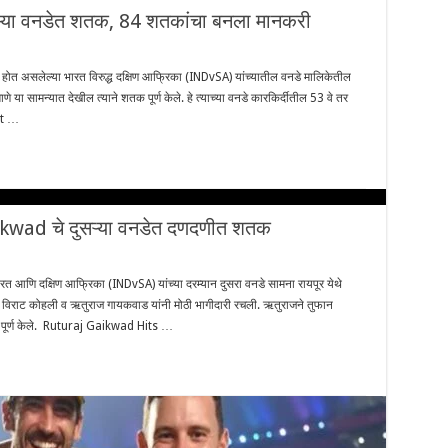
ऱ्या वनडेत शतक, 84 शतकांचा बनला मानकरी
त असलेल्या भारत विरुद्ध दक्षिण आफ्रिका (INDvSA) यांच्यातील वनडे मालिकेतील
णे या सामन्यात देखील त्याने शतक पूर्ण केले. हे त्याच्या वनडे कारकिर्दीतील 53 वे तर
at …
wad चे दुसऱ्या वनडेत दणदणीत शतक
ि दक्षिण आफ्रिका (INDvSA) यांच्या दरम्यान दुसरा वनडे सामना रायपूर येथे
विराट कोहली व ऋतुराज गायकवाड यांनी मोठी भागीदारी रचली. ऋतुराजने तुफान
 पूर्ण केले. Ruturaj Gaikwad Hits …