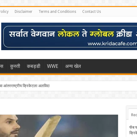
Policy
Disclaimer
Terms and Conditions
Contact Us
िस
कुस्ती
कबड्डी
WWE
अन्य खेल
 आंतरराष्ट्रीय क्रिकेटला अलविदा
्हा मुंबईकराच्या खांद्यावर, एशियन गेम्स…
Rec
फॅब 
क्रि