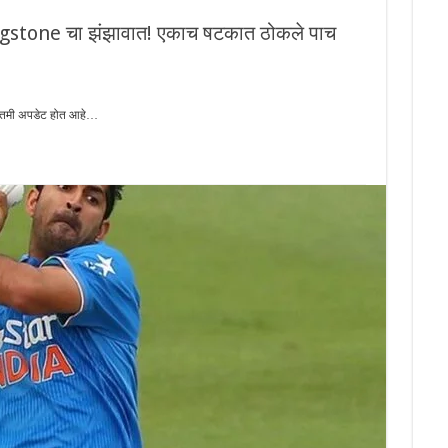
tone चा झंझावात! एकाच षटकात ठोकले पाच
ातमी अपडेट होत आहे…