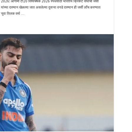
: आगामी टी20 विश्वचषक 2026 स्पर्धेसाठी भारतीय क्रिकेट संघाची जर्सी
ंच्या दरम्यान खेळल्या जात असलेल्या दुसऱ्या वनडे दरम्यान ही जर्सी लॉंच करण्यात
 युवा तिलक वर्मा …