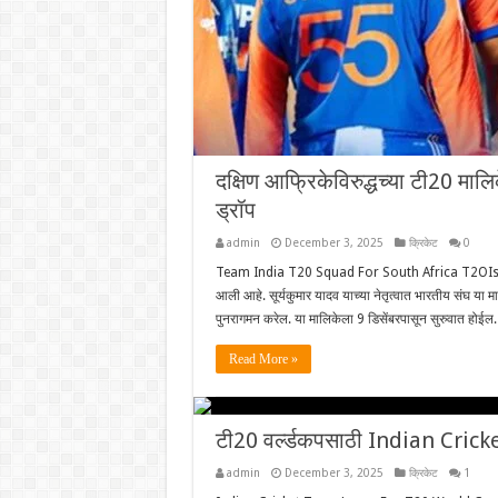
दक्षिण आफ्रिकेविरुद्धच्या टी20 
ड्रॉप
admin
December 3, 2025
क्रिकेट
0
Team India T20 Squad For South Africa T2OIs: दक्षिण
आली आहे. सूर्यकुमार यादव याच्या नेतृत्वात भारतीय संघ या
पुनरागमन करेल. या मालिकेला 9 डिसेंबरपासून सुरुवात
Read More »
टी20 वर्ल्डकपसाठी Indian Crick
admin
December 3, 2025
क्रिकेट
1