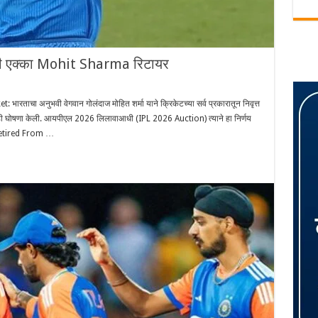
ी एक्का Mohit Sharma रिटायर
चा अनुभवी वेगवान गोलंदाज मोहित शर्मा याने क्रिकेटच्या सर्व प्रकारातून निवृत्त
ने ही घोषणा केली. आयपीएल 2026 लिलावाआधी (IPL 2026 Auction) त्याने हा निर्णय
a Retired From …