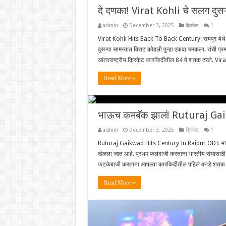
दे दणका! Virat Kohli चे सलग दुस
admin
December 3, 2025
क्रिकेट
1
Virat Kohli Hits Back To Back Century: रायपूर येथे हो
दुसऱ्या सामन्यात विराट कोहली पुन्हा एकदा चमकला. रांची प्रमा
आंतरराष्ट्रीय क्रिकेट कारकिर्दीतील 84 वे शतक ठरले. Vir
Read More »
भाऊच कमबॅक झालं! Ruturaj Gaik
admin
December 3, 2025
क्रिकेट
1
Ruturaj Gaikwad Hits Century In Raipur ODI: भारत आण
खेळला जात आहे. प्रथम फलंदाजी करताना भारतीय संघासाठी 
फटकेबाजी करताना आपल्या कारकिर्दीतील पहिले वनडे शतक
Read More »