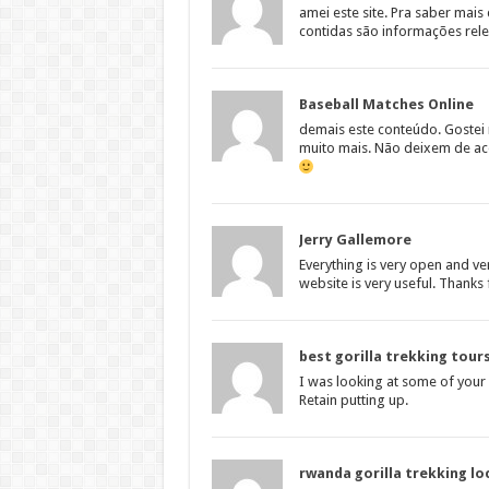
amei este site. Pra saber mais
contidas são informações relev
Baseball Matches Online
demais este conteúdo. Gostei 
muito mais. Não deixem de ace
Jerry Gallemore
Everything is very open and ver
website is very useful. Thanks 
best gorilla trekking tou
I was looking at some of your po
Retain putting up.
rwanda gorilla trekking lo