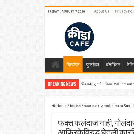
About Us
Privacy Pol
FRIDAY , AUGUST 7 2026
क्रिकेट
फुटबॅाल
बॅडमिंटन
टेन
Breaking News
फॅब फोर फुटली! Kane Williamson चा
Shreyas Iyer कॅप्टन झाला! टी20 ची पुन
Home
/
क्रिकेट
/
फक्त फलंदाज नाही, गोलंदाज Smriti 
फक्त फलंदाज नाही, गोलंदाज
आफ्रिकेविरुद्ध घेतली कारक