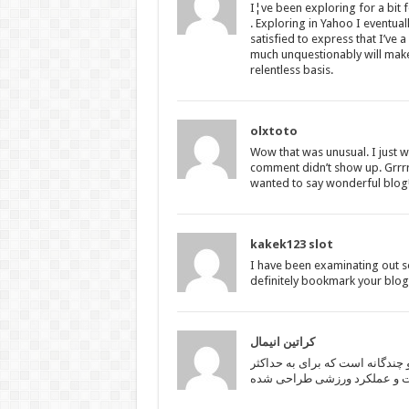
I¦ve been exploring for a bit f
. Exploring in Yahoo I eventua
satisfied to express that I’ve
much unquestionably will make 
relentless basis.
olxtoto
Wow that was unusual. I just w
comment didn’t show up. Grrrr…
wanted to say wonderful blog
kakek123 slot
I have been examinating out som
definitely bookmark your blog
کراتین انیمال
 چندگانه است که برای به حداکثر