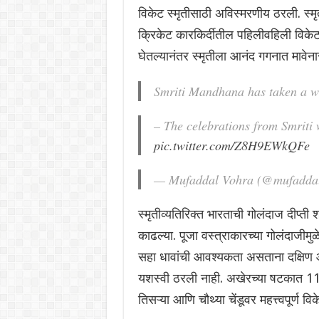
विकेट स्मृतीसाठी अविस्मरणीय ठरली. स्मृ
क्रिकेट कारकिर्दीतील पहिलीवहिली विकेट 
घेतल्यानंतर स्मृतीला आनंद गगनात मावेना
Smriti Mandhana has taken a wi
– The celebrations from Smrit
pic.twitter.com/Z8H9EWkQFe
— Mufaddal Vohra (@mufadda
स्मृतीव्यतिरिक्त भारताची गोलंदाज दीप्ती श
काढल्या. पूजा वस्त्राकारच्या गोलंदाजीमु
सहा धावांची आवश्यकता असताना दक्षिण आफ
यशस्वी ठरली नाही. अखेरच्या षटकात 11 ध
तिसऱ्या आणि चौथ्या चेंडूवर महत्त्वपूर्ण वि