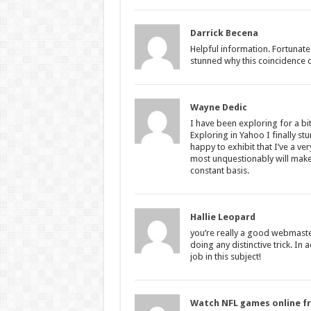
Darrick Becena
Helpful information. Fortunate
stunned why this coincidence 
Wayne Dedic
I have been exploring for a bit 
Exploring in Yahoo I finally st
happy to exhibit that I’ve a ve
most unquestionably will make 
constant basis.
Hallie Leopard
you’re really a good webmaster.
doing any distinctive trick. I
job in this subject!
Watch NFL games online f