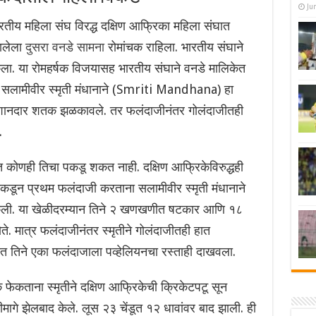
Ju
तीय महिला संघ विरद्ध दक्षिण आफ्रिका महिला संघात
झालेला
दुसरा वनडे सामना
रोमांचक राहिला. भारतीय संघाने
ंकला. या रोमहर्षक विजयासह भारतीय संघाने वनडे मालिकेत
सलामीवीर स्मृती मंधानाने (Smriti Mandhana) हा
 शानदार शतक झळकावले. तर फलंदाजीनंतर गोलंदाजीतही
.
त कोणही तिचा पकडू शकत नाही. दक्षिण आफ्रिकेविरुद्धही
ताकडून प्रथम फलंदाजी करताना सलामीवीर स्मृती मंधानाने
 केली. या खेळीदरम्यान तिने २ खणखणीत षटकार आणि १८
े. मात्र फलंदाजीनंतर स्मृतीने गोलंदाजीतही हात
 तिने एका फलंदाजाला पव्हेलियनचा रस्ताही दाखवला.
 फेकताना स्मृतीने दक्षिण आफ्रिकेची क्रिकेटपटू सून
टीमागे झेलबाद केले. लूस २३ चेंडूत १२ धावांवर बाद झाली. ही