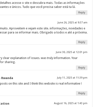
 detalhes acesse o site e descubra mais. Todas as informações
antes e únicos. Tudo que você precisa saber está ta lá.
Reply
June 26, 2025 at 9:37 am
muito. Aproveitem e vejam este site. informações, novidades e
ssar para se informar mais. Obrigado a todos e até a próxima.
Reply
June 30, 2025 at 12:01 pm
y clear explanation of issues. was truly information. Your
for sharing.
Reply
rs Rwanda
July 11, 2025 at 11:39 pm
sts on this site and I think this website is real informative !
Reply
cation
August 16, 2025 at 1:43 pm