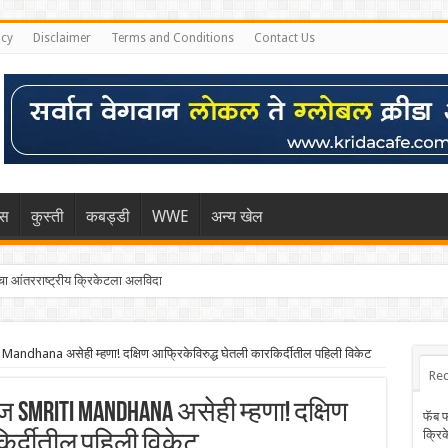
icy
Disclaimer
Terms and Conditions
Contact Us
िस
कुस्ती
कबड्डी
WWE
अन्य खेल
 आंतरराष्ट्रीय क्रिकेटला अलविदा
्हा मुंबईकराच्या खांद्यावर, एशियन गेम्स…
Mandhana असेही म्हणा! दक्षिण आफ्रिकेविरुद्ध घेतली कारकिर्दीतील पहिली विकेट
Rec
 Smriti Mandhana असेही म्हणा! दक्षिण
फॅब 
क्रि
िर्दीतील पहिली विकेट