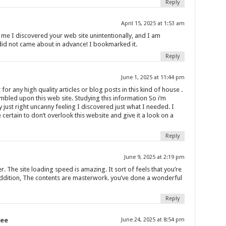
Reply
April 15, 2025 at 1:53 am
 me I discovered your web site unintentionally, and I am
did not came about in advance! I bookmarked it.
Reply
June 1, 2025 at 11:44 pm
for any high quality articles or blog posts in this kind of house .
umbled upon this web site. Studying this information So i’m
ry just right uncanny feeling I discovered just what I needed. I
certain to don’t overlook this website and give it a look on a
Reply
June 9, 2025 at 2:19 pm
 The site loading speed is amazing. It sort of feels that you’re
n addition, The contents are masterwork. you’ve done a wonderful
Reply
ree
June 24, 2025 at 8:54 pm