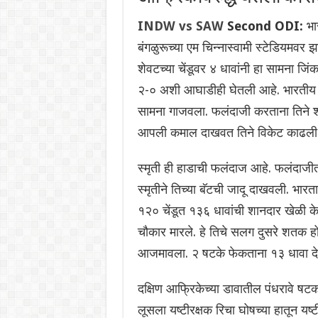
INDW vs SAW
Second ODI:
भार
बंगळुरूच्या एम चिन्नास्वामी स्टेडियमवर 
शेवटच्या चेंडूवर ४ धावांनी हा सामना जि
२-० अशी आघाडीही घेतली आहे. भारतीय 
सामना गाजवला. फलंदाजी करताना तिने
आपली कमाल दाखवत तिने विकेट काढली
स्मृती ही हाडाची फलंदाज आहे. फलंदाजी
स्मृतीने तिच्या बॅटची जादू दाखवली. भार
१२० चेंडूत १३६ धावांची शानदार खेळी
चौकार मारले. हे तिचे सलग दुसरे शतक होत
आजमावला. २ षटके फेकताना १३ धावा देत
दक्षिण आफ्रिकेच्या डावातील पंधरावे षटक
लूसला यष्टीरक्षक रिचा घोषच्या हातून यष्