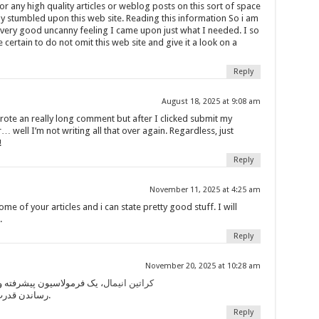
or any high quality articles or weblog posts on this sort of space
lly stumbled upon this web site. Reading this information So i am
 a very good uncanny feeling I came upon just what I needed. I so
certain to do not omit this web site and give it a look on a
Reply
August 18, 2025 at 9:08 am
rote an really long comment but after I clicked submit my
 well I’m not writing all that over again. Regardless, just
!
Reply
November 11, 2025 at 4:25 am
e of your articles and i can state pretty good stuff. I will
.
Reply
November 20, 2025 at 10:28 am
کراتین انیمال
، یک فرمولاسیون پیشرفته و
رساندن قدرت و عملکرد ورزشی طراحی شده.
Reply