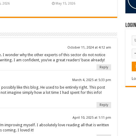
6, 2026
May 15, 2026
Logi
October 11, 2024 at 4:12 am
e. I wonder why the other experts of this sector do not notice
writing. I am confident, you’ve a great readers’ base already!
Reply
Lo
March 4, 2025 at 5:33 pm
ssibly like this blog. He used to be entirely right. This post
not imagine simply how a lot time I had spent for this info!
Reply
April 10, 2025 at 1:11 pm
I’m improving myself. I absolutely love reading all that is written
 coming. I loved it!