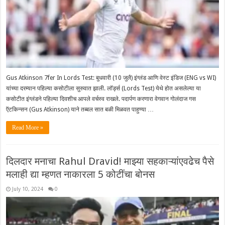
Gus Atkinson 7fer In Lords Test: बुधवारी (10 जुलै) इंग्लंड आणि वेस्ट इंडिज (ENG vs WI)
यांच्या दरम्यान पहिल्या कसोटीला सुरुवात झाली. लॉर्ड्स (Lords Test) येथे होत असलेल्या या
कसोटीत इंग्लंडने पहिल्या दिवशीच आपले वर्चस्व राखले. पदार्पण करणारा वेगवान गोलंदाज गस
ऍटकिन्सन (Gus Atkinson) याने तब्बल सात बळी मिळवत पाहुण्या …
Read More »
दिलदार मनाचा Rahul Dravid! माझ्या सहकाऱ्यांएवढेच पैसे
मलाही द्या म्हणत नाकारला 5 कोटींचा बोनस
July 10, 2024
0