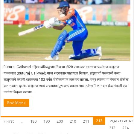
Ruturaj Gaikwad : झिम्बाब्वेविरुद्धच्या तिसऱ्या टी20 सामन्यात भारताचा फलंदाज ऋतुराज
गायकवाड (Ruturaj Gaikwad) याचा रुद्रावतार पाहायला मिळाला. झंझावाती फलंदाजी करत
ऋतुराजने संघाची धावसंख्या 182 पर्यंत पोहोचवण्यात हातभार लावला. मात्र त्याच्या या वेगवान खेळीचा
अंत नकोसा झाला. ऋतुराज त्याचे अर्धशतक पूर्ण करू शकला नाही. परिणामी शानदार खेळीनंतरही एक
नकोसा विक्रम त्याच्या …
Read More »
212
« First
...
180
190
200
210
211
Page 212 of 323
213
214