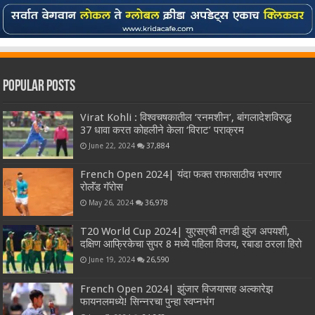
Popular Posts
Virat Kohli : विश्वचषकातील ‘रनमशीन’, बांगलादेशविरुद्ध
37 धावा करत कोहलीने केला ‘विराट’ पराक्रम
June 22, 2024
37,884
French Open 2024| यंदा फक्त राफासाठीच भरणार
रोलॅंड गॅरोस
May 26, 2024
36,978
T20 World Cup 2024| युएसएची तगडी झुंज अपयशी,
दक्षिण आफ्रिकेचा सुपर 8 मध्ये पहिला विजय, रबाडा ठरला हिरो
June 19, 2024
26,590
French Open 2024| झुंजार विजयासह अल्कारेझ
फायनलमध्ये! सिन्नरचा पुन्हा स्वप्नभंग