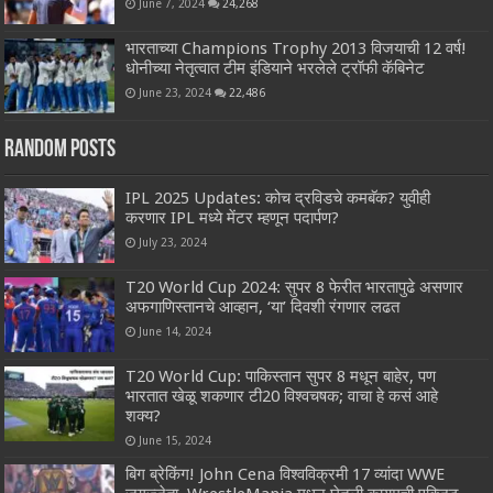
June 7, 2024
24,268
भारताच्या Champions Trophy 2013 विजयाची 12 वर्ष!
धोनीच्या नेतृत्वात टीम इंडियाने भरलेले ट्रॉफी कॅबिनेट
June 23, 2024
22,486
Random Posts
IPL 2025 Updates: कोच द्रविडचे कमबॅक? युवीही
करणार IPL मध्ये मेंटर म्हणून पदार्पण?
July 23, 2024
T20 World Cup 2024: सुपर 8 फेरीत भारतापुढे असणार
अफगाणिस्तानचे आव्हान, ‘या’ दिवशी रंगणार लढत
June 14, 2024
T20 World Cup: पाकिस्तान सुपर 8 मधून बाहेर, पण
भारतात खेळू शकणार टी20 विश्वचषक; वाचा हे कसं आहे
शक्य?
June 15, 2024
बिग ब्रेकिंग! John Cena विश्वविक्रमी 17 व्यांदा WWE