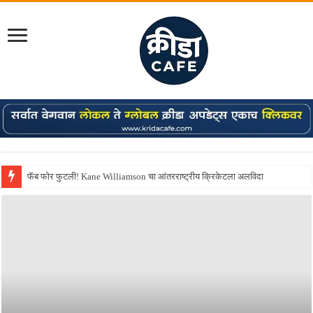
Shreyas Iyer कॅप्टन झाला! टी20 ची पुन्हा मुंबईकराच्या खांद्यावर, एशियन गेम्स…