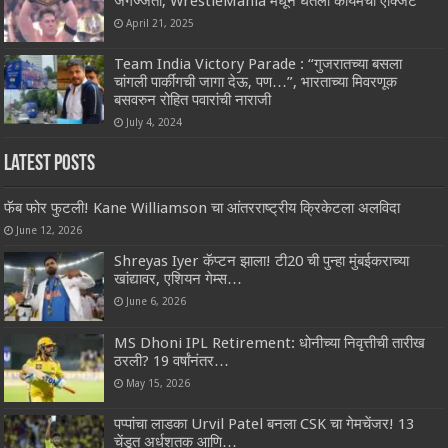
जगज्जेता, WrestleMania मधून घेतली कायमची एक्जिट
April 21, 2025
Team India Victory Parade : “गुजरातच्या बसला
चांगली पार्कींगची जागा देऊ, पण…”, भारताच्या मिवरणूक
बसवरुन रोहित पवारांची नाराजी
July 4, 2024
Latest Posts
फॅब फोर फुटली! Kane Williamson चा आंतरराष्ट्रीय क्रिकेटला अलविदा
June 12, 2026
Shreyas Iyer कॅप्टन झाला! टी20 ची पुन्हा मुंबईकराच्या
खांद्यावर, एशियन गेम्स…
June 6, 2026
MS Dhoni IPL Retirement: धोनीच्या निवृत्तीची तारीख
ठरली? 19 वर्षांनंतर…
May 15, 2026
पप्पांचा लाडका Urvil Patel बनला CSK चा गेमचेंजर! 13
चेंडूत अर्धशतक आणि…