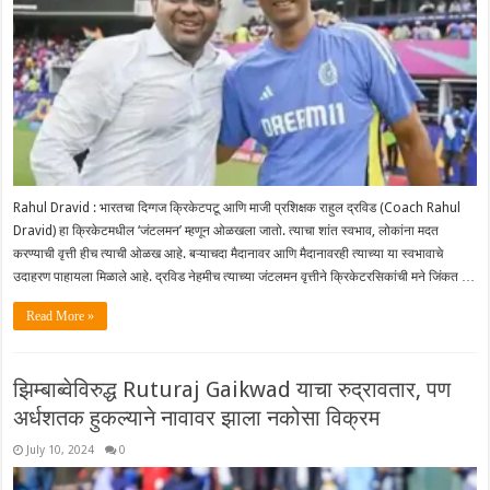
Rahul Dravid : भारतचा दिग्गज क्रिकेटपटू आणि माजी प्रशिक्षक राहुल द्रविड (Coach Rahul
Dravid) हा क्रिकेटमधील ‘जंटलमन’ म्हणून ओळखला जातो. त्याचा शांत स्वभाव, लोकांना मदत
करण्याची वृत्ती हीच त्याची ओळख आहे. बऱ्याचदा मैदानावर आणि मैदानावरही त्याच्या या स्वभावाचे
उदाहरण पाहायला मिळाले आहे. द्रविड नेहमीच त्याच्या जंटलमन वृत्तीने क्रिकेटरसिकांची मने जिंकत …
Read More »
झिम्बाब्वेविरुद्ध Ruturaj Gaikwad याचा रुद्रावतार, पण
अर्धशतक हुकल्याने नावावर झाला नकोसा विक्रम
July 10, 2024
0