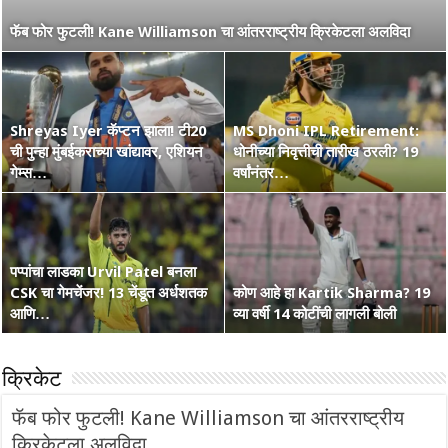
नाशिककर Ramakrishna Ghosh ची IPL 2026 रणांगणात एन्ट्री! अफाट
फॅब फोर फुटली! Kane Williamson चा आंतरराष्ट्रीय क्रिकेटला अलविदा
मेहनत आणि CSK चा विश्वास…
Shreyas Iyer कॅप्टन झाला! टी20
MS Dhoni IPL Retirement:
वंडर बॉय Vaibhav Suryavanshi
ची पुन्हा मुंबईकराच्या खांद्यावर, एशियन
कोण हा Raghu Sharma? वय 33,
धोनीच्या निवृत्तीची तारीख ठरली? 19
चा आणखी एक शतकी धमाका! 36 चेंडूत
गेम्स…
कृष्णभक्त, शेन वॉर्न आणि बरंच काही
वर्षांनंतर…
…
पप्पांचा लाडका Urvil Patel बनला
CSK चा गेमचेंजर! 13 चेंडूत अर्धशतक
सरपंच श्रेयसच्या Punjab Kings चा
कोण आहे हा Kartik Sharma? 19
Australia Retain The Ashes
आणि…
वर्ल्ड रेकॉर्ड! दिल्लीविरूद्ध चेस केले 264
व्या वर्षी 14 कोटींची लागली बोली
2025-2026
क्रिकेट
फॅब फोर फुटली! Kane Williamson चा आंतरराष्ट्रीय
क्रिकेटला अलविदा