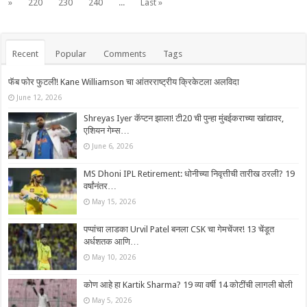
»
220
230
240
...
Last »
Recent
Popular
Comments
Tags
फॅब फोर फुटली! Kane Williamson चा आंतरराष्ट्रीय क्रिकेटला अलविदा
June 12, 2026
Shreyas Iyer कॅप्टन झाला! टी20 ची पुन्हा मुंबईकराच्या खांद्यावर,
एशियन गेम्स…
June 6, 2026
MS Dhoni IPL Retirement: धोनीच्या निवृत्तीची तारीख ठरली? 19
वर्षांनंतर…
May 15, 2026
पप्पांचा लाडका Urvil Patel बनला CSK चा गेमचेंजर! 13 चेंडूत
अर्धशतक आणि…
May 10, 2026
कोण आहे हा Kartik Sharma? 19 व्या वर्षी 14 कोटींची लागली बोली
May 5, 2026