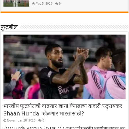
May 5, 2026
9
फुटबॅाल
भारतीय फुटबॉलची वाढणार शान! कॅनडाचा वादळी स्ट्रायकर
Shaan Hundal खेळणार भारतासाठी?
November 28, 2025
0
Shaan Hundal Wants To Play For India: सध्या भारतीय फुटबॉल अडचणीच्या काळातून जात