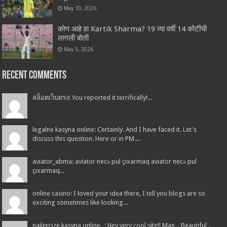
May 10, 2026
कोण आहे हा Kartik Sharma? 19 व्या वर्षी 14 कोटींची
लागली बोली
May 5, 2026
Recent Comments
สล็อตเว็บตรง: You reported it terrifically!...
legalne kasyna online: Certainly. And I have faced it. Let's
discuss this question. Here or in PM....
aviator_abma: aviator necə pul çıxarmaq aviator necə pul
çıxarmaq...
online casino: I loved your idea there, I tell you blogs are so
exciting sometimes like looking...
najlepsze kasyna online : Hey very cool site!! Man .. Beautiful ..