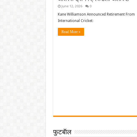
June 12, 2026
0
Kane Williamson Announced Retirement From
International Cricket:
Read More »
फुटबॅाल