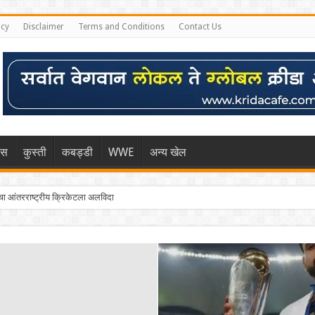
icy
Disclaimer
Terms and Conditions
Contact Us
िस
कुस्ती
कबड्डी
WWE
अन्य खेल
 आंतरराष्ट्रीय क्रिकेटला अलविदा
्हा मुंबईकराच्या खांद्यावर, एशियन गेम्स…