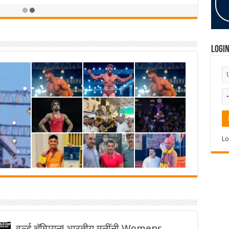
Logi
Lo
वर्ल्ड चॅम्पियन! भारतीय मुलींनी Womens