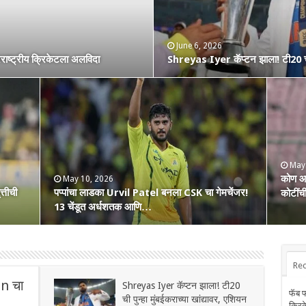
 रणांगणात एन्ट्री! अफाट मेहनत
June 6, 2026
May 2, 2026
ष्ट्रीय क्रिकेटला अलविदा
Shreyas Iyer कॅप्टन झाला! टी20 ची पु
कोण हा Raghu Sharma? वय 33, कृष्
May
कोण आह
May 10, 2026
April 25, 2026
Dec
तीची
ी एक
पप्पांचा लाडका Urvil Patel बनला CSK चा गेमचेंजर!
सरपंच श्रेयसच्या Punjab Kings चा वर्ल्ड रेकॉर्ड!
कोटींच
Aust
13 चेंडूत अर्धशतक आणि…
दिल्लीविरूद्ध चेस केले 264
Rec
n चा
Shreyas Iyer कॅप्टन झाला! टी20
फॅब 
ची पुन्हा मुंबईकराच्या खांद्यावर, एशियन
क्रि