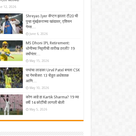
ne 12, 2026
Shreyas Iyer कॅप्टन झाला! टी20 ची
पुन्हा मुंबईकराच्या खांद्यावर, एशियन
गेम्स…
June 6, 2026
MS Dhoni IPL Retirement:
धोनीच्या निवृत्तीची तारीख ठरली? 19
वर्षांनंतर…
May 15, 2026
पप्पांचा लाडका Urvil Patel बनला CSK
चा गेमचेंजर! 13 चेंडूत अर्धशतक
आणि…
May 10, 2026
कोण आहे हा Kartik Sharma? 19 व्या
वर्षी 14 कोटींची लागली बोली
May 5, 2026