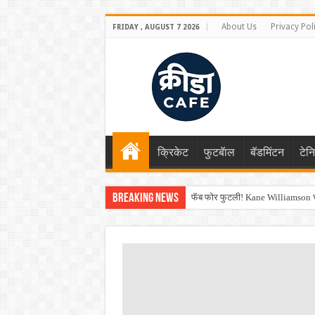
About Us
Privacy Pol
FRIDAY , AUGUST 7 2026
क्रिकेट
फुटबॅाल
बॅडमिंटन
टेन
Breaking News
फॅब फोर फुटली! Kane Williamson चा
Shreyas Iyer कॅप्टन झाला! टी20 ची पुन