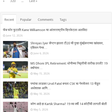
»
320
...
Last »
Recent
Popular
Comments
Tags
फॅब फोर फुटली! Kane Williamson चा आंतरराष्ट्रीय क्रिकेटला अलविदा
June 12, 2026
Shreyas Iyer कॅप्टन झाला! टी20 ची पुन्हा मुंबईकराच्या खांद्यावर,
एशियन गेम्स…
June 6, 2026
MS Dhoni IPL Retirement: धोनीच्या निवृत्तीची तारीख ठरली? 19
वर्षांनंतर…
May 15, 2026
पप्पांचा लाडका Urvil Patel बनला CSK चा गेमचेंजर! 13 चेंडूत
अर्धशतक आणि…
May 10, 2026
कोण आहे हा Kartik Sharma? 19 व्या वर्षी 14 कोटींची लागली बोली
May 5, 2026