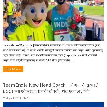
Tejas Shirse Won Gold|फिनलॅंड येथील जेवीस्कीला येथे वर्ल्ड ऍथलेटिक कॉन्टिनेन्टल टूर ही
स्पर्धा खेळली जात आहे. या स्पर्धेत भारतीय खेळाडूंची चमकदार कामगिरी सुरू असून, अनेक युवा खेळाडू
पदके जिंकत आहेत. यामध्ये आता संभाजीनगरच्या तेजस शिरसे (Tejas Shirse) याची भर पडली
असून, त्याने राष्ट्रीय विक्रमासह या स्पर्धेत 110 मीटर हर्डल स्पर्धेचे …
Read More »
Team India New Head Coach| दिग्गजाने दाखवली
BCCI च्या ऑफरला केराची टोपली, थेट म्हणाला, “नो”
May 23, 2024
20