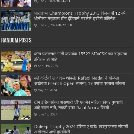
June 7, 2024
24,281
भारताच्या Champions Trophy 2013 विजयाची 12 वर्ष!
धोनीच्या नेतृत्वात टीम इंडियाने भरलेले ट्रॉफी कॅबिनेट
June 23, 2024
22,558
Random Posts
कोण पकडणार गाडी क्रमांक 1552? MIvCSK च्या राड्याचा
इतिहास हा आहे
April 19, 2025
क्ले कोर्टवरील वादळ थांबले! Rafael Nadal ने खेळला
अखेरचा French Open सामना, 19 वर्षांचा प्रवास थांबला
May 27, 2024
टीम इंडियासोबत असणारी ‘ती’ एकमेव महिला कोण? पुण्याशी
आहे खास नाते, नक्की वाचा Rajal Arora विषयी
June 15, 2024
Duleep Trophy 2024 इंडिया ए कडे! ऋतुराजच्या संघाची
अखेरच्या क्षणी हाराकिरी