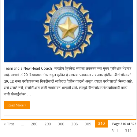
Team India New Head Coach|भारतीय क्रिकेट संघाला लवकरच नवा मुख्य प्रशिक्षक भेटणार
आहे. आगामी टी20 विश्वचषकानंतर राहुल द्रविड हे आपल्या पदावरून पायउतार होतील. बीसीसीआयने
(BCCI) नव्या प्रशिक्षकाच्या निवडीसाठी जाहिरात देखील काढली असून, त्याला प्रतिसादही मिळत आहे.
असे असले तरी, बीसीसीआय काही नावांबाबत आग्रही आहे. त्यामुळे बीसीसीआयचे पदाधिकारी काही
माजी खेळाडूंसोबत …
Read More »
310
« First
...
280
290
300
308
309
Page 310 of 323
311
312