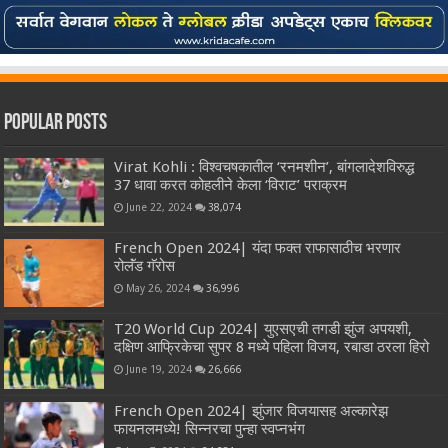
Popular Posts
Virat Kohli : विश्वचषकातील ‘रनमशीन’, बांगलादेशविरुद्ध
37 धावा करत कोहलीने केला ‘विराट’ पराक्रम
June 22, 2024
38,074
French Open 2024| यंदा फक्त राफासाठीच भरणार
रोलॅंड गॅरोस
May 26, 2024
36,996
T20 World Cup 2024| युएसएची तगडी झुंज अपयशी,
दक्षिण आफ्रिकेचा सुपर 8 मध्ये पहिला विजय, रबाडा ठरला हिरो
June 19, 2024
26,666
French Open 2024| झुंजार विजयासह अल्कारेझ
फायनलमध्ये! सिन्नरचा पुन्हा स्वप्नभंग