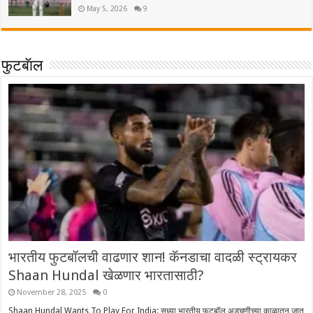
May 5, 2026
9
फुटबॅाल
भारतीय फुटबॉलची वाढणार शान! कॅनडाचा वादळी स्ट्रायकर
Shaan Hundal खेळणार भारतासाठी?
November 28, 2025
0
Shaan Hundal Wants To Play For India: सध्या भारतीय फुटबॉल अडचणीच्या काळातून जात