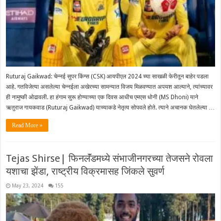
Ruturaj Gaikwad: चेन्नई सुपर किंग्स (CSK) आयपीएल 2024 च्या साखळी फेरीतून बाहेर पडला
आहे. गतविजेत्या असलेल्या चेन्नईला अखेरच्या सामन्यात विजय मिळवण्यात अपयश आल्याने, त्यांच्यावर
ही नामुष्की ओढावली. हा हंगाम सुरू होण्याच्या एक दिवस आधीच एमएस धोनी (MS Dhoni) याने‌
ऋतुराज गायकवाड ‌(Ruturaj Gaikwad) याच्याकडे नेतृत्व सोपवले होते. त्याने अचानक घेतलेल्या …
Read More »
Tejas Shirse| फिनलॅंडमध्ये संभाजीनगरच्या तेजसने रोवला
यशाचा झेंडा, राष्ट्रीय विक्रमासह जिंकले सुवर्ण
May 23, 2024
155