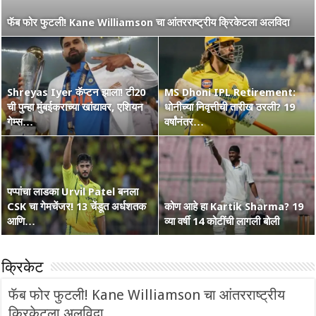
नाशिककर Ramakrishna Ghosh ची IPL 2026 रणांगणात एन्ट्री! अफाट
फॅब फोर फुटली! Kane Williamson चा आंतरराष्ट्रीय क्रिकेटला अलविदा
मेहनत आणि CSK चा विश्वास…
Shreyas Iyer कॅप्टन झाला! टी20
MS Dhoni IPL Retirement:
वंडर बॉय Vaibhav Suryavanshi
ची पुन्हा मुंबईकराच्या खांद्यावर, एशियन
कोण हा Raghu Sharma? वय 33,
धोनीच्या निवृत्तीची तारीख ठरली? 19
चा आणखी एक शतकी धमाका! 36 चेंडूत
गेम्स…
कृष्णभक्त, शेन वॉर्न आणि बरंच काही
वर्षांनंतर…
…
पप्पांचा लाडका Urvil Patel बनला
CSK चा गेमचेंजर! 13 चेंडूत अर्धशतक
सरपंच श्रेयसच्या Punjab Kings चा
कोण आहे हा Kartik Sharma? 19
Australia Retain The Ashes
आणि…
वर्ल्ड रेकॉर्ड! दिल्लीविरूद्ध चेस केले 264
व्या वर्षी 14 कोटींची लागली बोली
2025-2026
क्रिकेट
फॅब फोर फुटली! Kane Williamson चा आंतरराष्ट्रीय
क्रिकेटला अलविदा