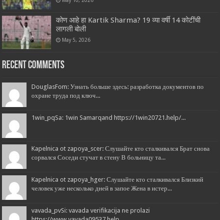
May 10, 2026
कोण आहे हा Kartik Sharma? 19 व्या वर्षी 14 कोटींची
लागली बोली
May 5, 2026
Recent Comments
DouglasFom: Узнать больше здесь: разработка документов по
охране труда под ключ...
1win_pqSa: 1win Samarqand https://1win20721.help/...
Kapelnica ot zapoya_scer: Слушайте кто сталкивался Брат снова
сорвался Соседи стучат в стену В больницу та...
Kapelnica ot zapoya_hger: Слушайте кто сталкивался Близкий
человек уже несколько дней в запое Жена в истер...
vavada_pvSi: vavada verifikacija ne prolazi
https://www.vavada09537.help...