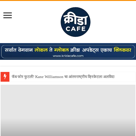
Shreyas Iyer कॅप्टन झाला! टी20 ची पुन्हा मुंबईकराच्या खांद्यावर, एशियन गेम्स…