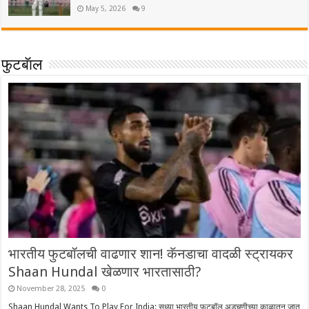
May 5, 2026
9
फुटबॅाल
भारतीय फुटबॉलची वाढणार शान! कॅनडाचा वादळी स्ट्रायकर
Shaan Hundal खेळणार भारतासाठी?
November 28, 2025
0
Shaan Hundal Wants To Play For India: सध्या भारतीय फुटबॉल अडचणीच्या काळातून जात