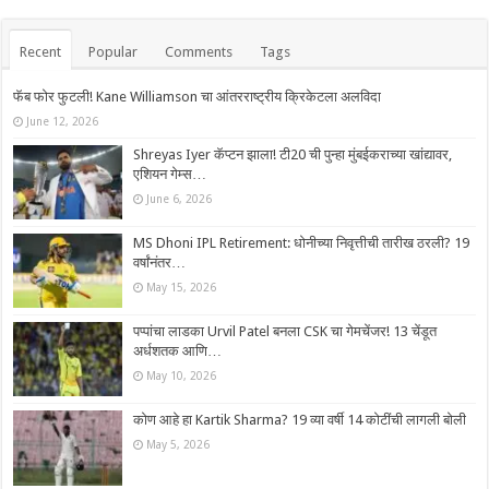
Recent
Popular
Comments
Tags
फॅब फोर फुटली! Kane Williamson चा आंतरराष्ट्रीय क्रिकेटला अलविदा
June 12, 2026
Shreyas Iyer कॅप्टन झाला! टी20 ची पुन्हा मुंबईकराच्या खांद्यावर,
एशियन गेम्स…
June 6, 2026
MS Dhoni IPL Retirement: धोनीच्या निवृत्तीची तारीख ठरली? 19
वर्षांनंतर…
May 15, 2026
पप्पांचा लाडका Urvil Patel बनला CSK चा गेमचेंजर! 13 चेंडूत
अर्धशतक आणि…
May 10, 2026
कोण आहे हा Kartik Sharma? 19 व्या वर्षी 14 कोटींची लागली बोली
May 5, 2026