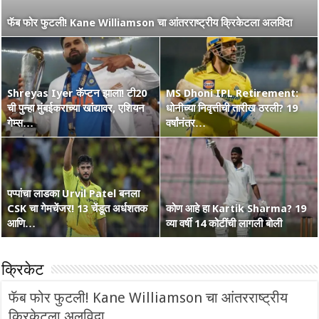
नाशिककर Ramakrishna Ghosh ची IPL 2026 रणांगणात एन्ट्री! अफाट
फॅब फोर फुटली! Kane Williamson चा आंतरराष्ट्रीय क्रिकेटला अलविदा
मेहनत आणि CSK चा विश्वास…
Shreyas Iyer कॅप्टन झाला! टी20
MS Dhoni IPL Retirement:
वंडर बॉय Vaibhav Suryavanshi
ची पुन्हा मुंबईकराच्या खांद्यावर, एशियन
कोण हा Raghu Sharma? वय 33,
धोनीच्या निवृत्तीची तारीख ठरली? 19
चा आणखी एक शतकी धमाका! 36 चेंडूत
गेम्स…
कृष्णभक्त, शेन वॉर्न आणि बरंच काही
वर्षांनंतर…
…
पप्पांचा लाडका Urvil Patel बनला
CSK चा गेमचेंजर! 13 चेंडूत अर्धशतक
सरपंच श्रेयसच्या Punjab Kings चा
कोण आहे हा Kartik Sharma? 19
Australia Retain The Ashes
आणि…
वर्ल्ड रेकॉर्ड! दिल्लीविरूद्ध चेस केले 264
व्या वर्षी 14 कोटींची लागली बोली
2025-2026
क्रिकेट
फॅब फोर फुटली! Kane Williamson चा आंतरराष्ट्रीय
क्रिकेटला अलविदा