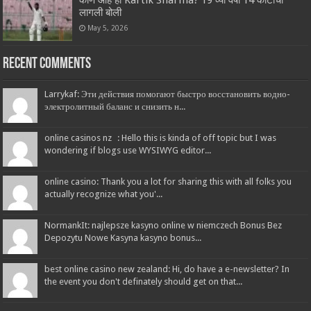
कोण आहे हा Kartik Sharma? 19 व्या वर्षी 14 कोटींची
लागली बोली
May 5, 2026
Recent Comments
Larrykaf: Эти действия помогают быстро восстановить водно-
электролитный баланс и снизить н...
online casinos nz : Hello this is kinda of off topic but I was
wondering if blogs use WYSIWYG editor...
online casino: Thank you a lot for sharing this with all folks you
actually recognize what you'...
NormankIt: najlepsze kasyno online w niemczech Bonus Bez
Depozytu Nowe Kasyna kasyno bonus...
best online casino new zealand: Hi, do have a e-newsletter? In
the event you don't definately should get on that...