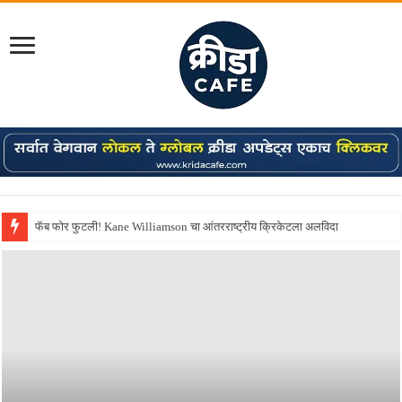
Shreyas Iyer कॅप्टन झाला! टी20 ची पुन्हा मुंबईकराच्या खांद्यावर, एशियन गेम्स…