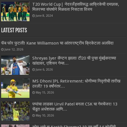
T20 World Cup| नेदरलँड्सविरूद्ध आफ्रिकेची दमछाक,
मिलरच्या संघर्षाने मिळवला निसटता विजय
June 8, 2024
Latest Posts
फॅब फोर फुटली! Kane Williamson चा आंतरराष्ट्रीय क्रिकेटला अलविदा
June 12, 2026
Shreyas Iyer कॅप्टन झाला! टी20 ची पुन्हा मुंबईकराच्या
खांद्यावर, एशियन गेम्स…
June 6, 2026
MS Dhoni IPL Retirement: धोनीच्या निवृत्तीची तारीख
ठरली? 19 वर्षांनंतर…
May 15, 2026
पप्पांचा लाडका Urvil Patel बनला CSK चा गेमचेंजर! 13
चेंडूत अर्धशतक आणि…
May 10, 2026