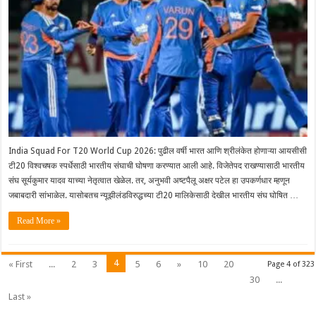
India Squad For T20 World Cup 2026: पुढील वर्षी भारत आणि श्रीलंकेत होणाऱ्या आयसीसी
टी20 विश्वचषक स्पर्धेसाठी भारतीय संघाची घोषणा करण्यात आली आहे. विजेतेपद राखण्यासाठी भारतीय
संघ सूर्यकुमार यादव याच्या नेतृत्वात खेळेल. तर, अनुभवी अष्टपैलू अक्षर पटेल हा उपकर्णधार म्हणून
जबाबदारी सांभाळेल. यासोबतच न्यूझीलंडविरुद्धच्या टी20 मालिकेसाठी देखील भारतीय संघ घोषित …
Read More »
4
« First
...
2
3
5
6
»
10
20
Page 4 of 323
30
...
Last »