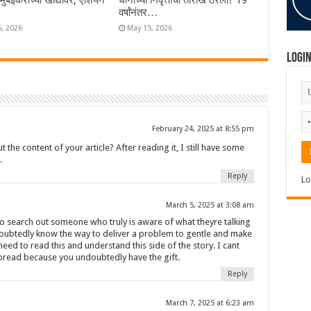
ा मुंबईकराच्या खांद्यावर, एशियन
धोनीच्या निवृत्तीची तारीख ठरली? 19
वर्षांनंतर…
6, 2026
May 15, 2026
Logi
February 24, 2025 at 8:55 pm
the content of your article? After reading it, I still have some
.
Reply
Lo
March 5, 2025 at 3:08 am
 to search out someone who truly is aware of what theyre talking
doubtedly know the way to deliver a problem to gentle and make
need to read this and understand this side of the story. I cant
read because you undoubtedly have the gift.
Reply
March 7, 2025 at 6:23 am