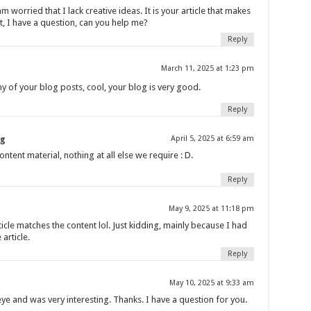
m worried that I lack creative ideas. It is your article that makes
t, I have a question, can you help me?
Reply
March 11, 2025 at 1:23 pm
y of your blog posts, cool, your blog is very good.
Reply
ng
April 5, 2025 at 6:59 am
ntent material, nothing at all else we require : D.
Reply
May 9, 2025 at 11:18 pm
article matches the content lol. Just kidding, mainly because I had
article.
Reply
May 10, 2025 at 9:33 am
ye and was very interesting. Thanks. I have a question for you.