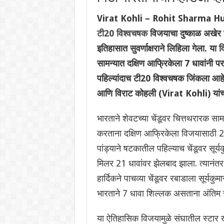
Virat Kohli – Rohit Sharma Hug Vi
टी20 विश्वचषक
विजयाचा दुष्काळ अखेर 
इतिहासात सुवर्णाक्षराने लिहिला गेला. य
सामन्यात दक्षिण आफ्रिकेला 7 धावांनी 
पहिल्यांदाच टी20 विश्वचषक जिंकला आह
आणि विराट कोहली (Virat Kohli) यांच्य
भारताने शेवटच्या चेंडूवर चित्तथरारक सा
करताना दक्षिण आफ्रिकेला विजयासाठी 20
पांड्याने षटकातील पहिल्याच चेंडूवर सूर्य
मिलर 21 धावांवर झेलबाद झाला. त्यानंतर 
हार्दिकने पाचव्या चेंडूवर रबाडाला सूर्य
भारताने 7 धावा शिल्लक असताना अंतिम 
या ऐतिहासिक विजयामुळे संघातील स्टार खे