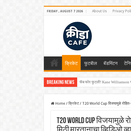
About Us
Privacy Pol
FRIDAY , AUGUST 7 2026
क्रिकेट
फुटबॅाल
बॅडमिंटन
टेन
Breaking News
Shreyas Iyer कॅप्टन झाला! टी20 ची पुन
Home
/
क्रिकेट
/
T20 World Cup विजयामुळे रोहित-को
T20 World Cup विजयामुळे 
मिठी मारतानाचा व्हिडिओ व्