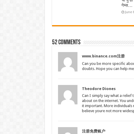
ची पुन्ह
गेम्स…
June 
52 comments
www.binance.com注册
Can you be more specific about 
doubts. Hope you can help me
Theodore Diones
Can I simply say what a relief
about on the internet. You un
it important. More individuals 
believe youre not more widesp
注册免费账户