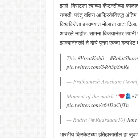
झाले. विराटला त्याच्या कॅप्टन्सीच्या 
नव्हती. परंतु दक्षिण आफ्रिकेविरुद्ध अंतिम
विश्वविजेता बनवण्यात मोलाचा वाटा दिल
आवरले नाहीत. सामना विजयानंतर त्यांनी
झाल्यानंतरही ते दोघे पुन्हा एकदा गळाभेट 
This
#ViratKohli
–
#RohitShar
pic.twitter.com/349t5p8mRe
— Prathamesh Avachare (@onl
Moment of the match !!
#T
pic.twitter.com/e64DuCljTn
— Rudra (@Rudraaaa10)
June
भारतीय क्रिकेटच्या इतिहासातील हा सुवर्ण