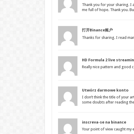
Thank you for your sharing. I a
me full of hope. Thank you. Bu
打开Binance账户
Thanks for sharing. I read man
HD Formula 2 live streami
Really nice pattern and good co
Utwórz darmowe konto
I don’t think the title of your 
some doubts after reading the 
inscreva-se na binance
Your point of view caught my e