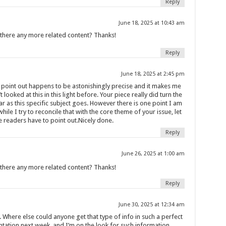
Reply
June 18, 2025 at 10:43 am
s there any more related content? Thanks!
Reply
June 18, 2025 at 2:45 pm
ou point out happens to be astonishingly precise and it makes me
looked at this in this light before. Your piece really did turn the
ar as this specific subject goes. However there is one point I am
ile I try to reconcile that with the core theme of your issue, let
e readers have to point out.Nicely done.
Reply
June 26, 2025 at 1:00 am
s there any more related content? Thanks!
Reply
June 30, 2025 at 12:34 am
 Where else could anyone get that type of info in such a perfect
ntation next week, and I’m on the look for such information.