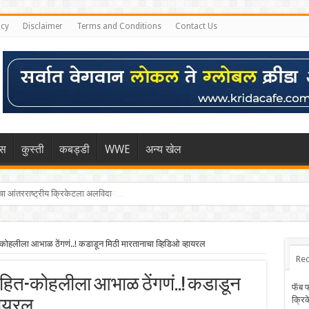
icy
Disclaimer
Terms and Conditions
Contact Us
िस
कुस्ती
कबड्डी
WWE
अन्य खेल
्हा मुंबईकराच्या खांद्यावर, एशियन गेम्स…
हलीला आभाळ ठेंगणं..! कडाडून मिठी मारतानाचा व्हिडिओ व्हायरल
Rec
रोहित-कोहलीला आभाळ ठेंगणं..! कडाडून
फॅब 
क्रि
हायरल