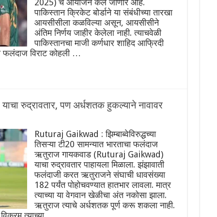
2025) चे आयोजन केले जाणार आहे.
पाकिस्तान क्रिकेट बोर्डाने या संबंधीच्या तारखा
आयसीसीला कळविल्या असून, आयसीसीने
अंतिम निर्णय जाहीर केलेला नाही. त्याचवेळी
पाकिस्तानचा माजी कर्णधार शाहिद आफ्रिदी
वी फलंदाज विराट कोहली …
 याचा रुद्रावतार, पण अर्धशतक हुकल्याने नावावर
Ruturaj Gaikwad : झिम्बाब्वेविरुद्धच्या
तिसऱ्या टी20 सामन्यात भारताचा फलंदाज
ऋतुराज गायकवाड (Ruturaj Gaikwad)
याचा रुद्रावतार पाहायला मिळाला. झंझावाती
फलंदाजी करत ऋतुराजने संघाची धावसंख्या
182 पर्यंत पोहोचवण्यात हातभार लावला. मात्र
त्याच्या या वेगवान खेळीचा अंत नकोसा झाला.
ऋतुराज त्याचे अर्धशतक पूर्ण करू शकला नाही.
विक्रम त्याच्या …