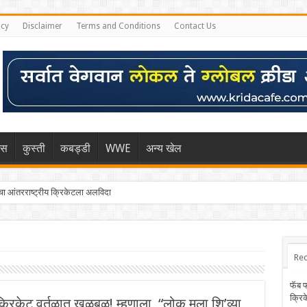
icy
Disclaimer
Terms and Conditions
Contact Us
िस
कुस्ती
कबड्डी
WWE
अन्य खेल
 आंतरराष्ट्रीय क्रिकेटला अलविदा
Rec
फॅब 
क्रि
रिकेट वर्तुळात खळबळ! म्हणाला, “लोक मला शि’व्या