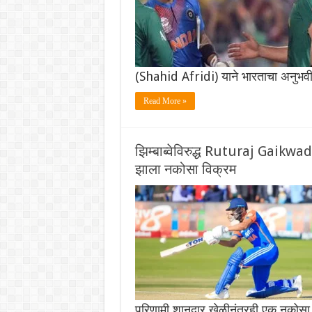
(Shahid Afridi) याने भारताचा अनुभ
Read More »
झिम्बाब्वेविरुद्ध Ruturaj Gaikwad
झाला नकोसा विक्रम
परिणामी शानदार खेळीनंतरही एक नकोसा 