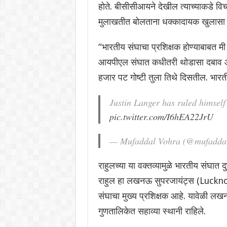
होते. बीसीसीआयने देखील त्याच्याकडे विचा
मुलाखतीत बोलताना धक्कादायक खुलासा क
“भारतीय संघाचा प्रशिक्षक होण्याबाबत मी
आयपीएल संघात कधीतरी थोडासा दबाव आण
हजार पट गोष्टी तुला तिथे दिसतील. भारती
Justin Langer has ruled himself
pic.twitter.com/I6hEA22JrU
— Mufaddal Vohra (@mufadda
राहुलच्या या वक्तव्यामुळे भारतीय संघा
राहुल हा लखनऊ सुपरजायंट्स (Lucknow
संघाचा मुख्य प्रशिक्षक आहे. यावेळी ल
गुणतालिकेत सहाव्या स्थानी राहिले.