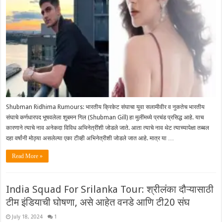
Shubman Ridhima Rumours: भारतीय क्रिकेट संघाचा युवा सलामीवीर व नुकतेच भारतीय
संघाचे कर्णधारपद भूषवलेला शुबमन गिल (Shubman Gill) हा मुलींमध्ये प्रचंड प्रसिद्ध आहे. याच
कारणाने त्याचे नाव अनेकदा विविध अभिनेत्रींशी जोडले जाते. आता त्याचे नाव थेट त्याच्यापेक्षा तब्बल
दहा वर्षांनी मोठ्या असलेल्या एका टीव्ही अभिनेत्रीशी जोडले जात आहे. मात्र या …
Read More »
India Squad For Srilanka Tour: श्रीलंका दौऱ्यासाठी
टीम इंडियाची घोषणा, असे आहेत वनडे आणि टी20 संघ
July 18, 2024
1