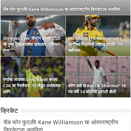
नाशिककर Ramakrishna Ghosh ची IPL 2026 रणांगणात एन्ट्री! अफाट
फॅब फोर फुटली! Kane Williamson चा आंतरराष्ट्रीय क्रिकेटला अलविदा
मेहनत आणि CSK चा विश्वास…
Shreyas Iyer कॅप्टन झाला! टी20
MS Dhoni IPL Retirement:
वंडर बॉय Vaibhav Suryavanshi
ची पुन्हा मुंबईकराच्या खांद्यावर, एशियन
कोण हा Raghu Sharma? वय 33,
धोनीच्या निवृत्तीची तारीख ठरली? 19
चा आणखी एक शतकी धमाका! 36 चेंडूत
गेम्स…
कृष्णभक्त, शेन वॉर्न आणि बरंच काही
वर्षांनंतर…
…
पप्पांचा लाडका Urvil Patel बनला
CSK चा गेमचेंजर! 13 चेंडूत अर्धशतक
सरपंच श्रेयसच्या Punjab Kings चा
कोण आहे हा Kartik Sharma? 19
Australia Retain The Ashes
आणि…
वर्ल्ड रेकॉर्ड! दिल्लीविरूद्ध चेस केले 264
व्या वर्षी 14 कोटींची लागली बोली
2025-2026
क्रिकेट
फॅब फोर फुटली! Kane Williamson चा आंतरराष्ट्रीय
क्रिकेटला अलविदा