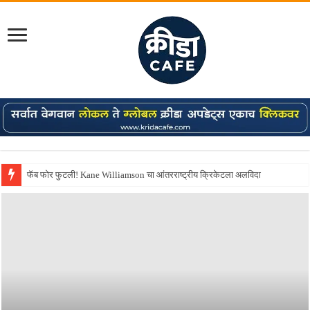
Shreyas Iyer कॅप्टन झाला! टी20 ची पुन्हा मुंबईकराच्या खांद्यावर, एशियन गेम्स…