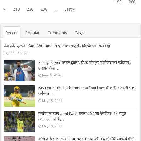
199
200
»
210
220
230
...
Last »
Recent
Popular
Comments
Tags
फॅब फोर फुटली! Kane Williamson चा आंतरराष्ट्रीय क्रिकेटला अलविदा
June 12, 2026
Shreyas Iyer कॅप्टन झाला! टी20 ची पुन्हा मुंबईकराच्या खांद्यावर,
एशियन गेम्स…
June 6, 2026
MS Dhoni IPL Retirement: धोनीच्या निवृत्तीची तारीख ठरली? 19
वर्षांनंतर…
May 15, 2026
पप्पांचा लाडका Urvil Patel बनला CSK चा गेमचेंजर! 13 चेंडूत
अर्धशतक आणि…
May 10, 2026
कोण आहे हा Kartik Sharma? 19 व्या वर्षी 14 कोटींची लागली बोली