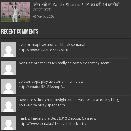
कोण आहे हा Kartik Sharma? 19 व्या वर्षी 14 कोटींची
लागली बोली
May 5, 2026
Recent Comments
aviator_mxpl: aviator cashback semanal
https://www.aviator58175.icu...
bong88: Are the issues really as complex as they seem?...
aviator_cbpl: play aviator online malawi
http://aviator52124.shop/...
Bayclub: A thoughtful insight and ideas I will use on my blog.
You've obviously spent som...
Timkiz: Finding the Best ВЈ10 Deposit Casinos,
https://www.renal.it/discover-the-best-ca...