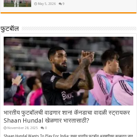
May 5, 2026
9
फुटबॅाल
भारतीय फुटबॉलची वाढणार शान! कॅनडाचा वादळी स्ट्रायकर
Shaan Hundal खेळणार भारतासाठी?
November 28, 2025
0
Shaan Hundal Wants To Play For India: सध्या भारतीय फुटबॉल अडचणीच्या काळातून जात