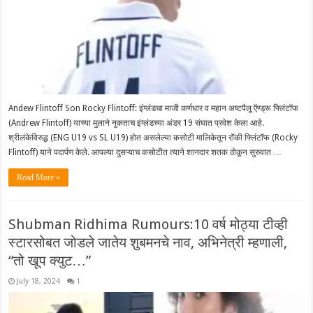
Andew Flintoff Son Rocky Flintoff: इंग्लंडचा माजी कर्णधार व महान अष्टपैलू ऍण्ड्रू फ्लिंटॉफ
(Andrew Flintoff) याच्या मुलाने नुकताच इंग्लंडच्या अंडर 19 संघात प्रवेश केला आहे.
श्रीलंकेविरुद्ध (ENG U19 vs SL U19) होत असलेल्या कसोटी मालिकेतून रॉकी फ्लिंटॉफ (Rocky
Flintoff) याने पदार्पण केले. आपल्या दुसऱ्याच कसोटीत त्याने शानदार शतक ठोकून सुरुवात …
Read More »
Shubman Ridhima Rumours:10 वर्ष मोठ्या टीव्ही
स्टारसोबत जोडले जातेय शुबमनचे नाव, अभिनेत्री म्हणाली,
“तो खूप क्युट…”
July 18, 2024
1